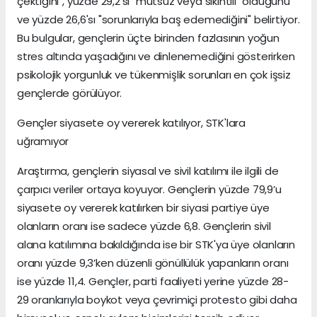
çektiğini", yüzde 29,2'si "mutsuz veya sıkıntılı" olduğunu
ve yüzde 26,6'sı "sorunlarıyla baş edemediğini" belirtiyor.
Bu bulgular, gençlerin üçte birinden fazlasının yoğun
stres altında yaşadığını ve dinlenemediğini gösterirken
psikolojik yorgunluk ve tükenmişlik sorunları en çok işsiz
gençlerde görülüyor.
Gençler siyasete oy vererek katılıyor, STK'lara
uğramıyor
Araştırma, gençlerin siyasal ve sivil katılımı ile ilgili de
çarpıcı veriler ortaya koyuyor. Gençlerin yüzde 79,9’u
siyasete oy vererek katılırken bir siyasi partiye üye
olanların oranı ise sadece yüzde 6,8. Gençlerin sivil
alana katılımına bakıldığında ise bir STK'ya üye olanların
oranı yüzde 9,3’ken düzenli gönüllülük yapanların oranı
ise yüzde 11,4. Gençler, parti faaliyeti yerine yüzde 28-
29 oranlarıyla boykot veya çevrimiçi protesto gibi daha