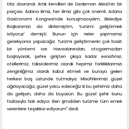
titiz davrandı. Artık kendileri de Dedeman Ailesi'nin bir
parçası. Adana ilimiz, her ilimiz gibi çok önemli. Adana
Gastronomi Kongresi’nde konuşmacıydım, Belediye
Başkanımızı da dinlemiştim, ‘turizmi geliştirmek
istiyoruz’ demişti. Bunun için neler yapmamız
gerekiyorsa yapacağız. Turizmi geliştirmenin çok basit
bir yöntemi var. Havaalanından, otogarımızdan
başlayarak, şehre girişten çıkışa kadar esnafımız,
otellerimiz, taksicilerimiz olarak hepimiz farklılıklarımızı
zenginliğimiz olarak kabul etmeli ve buraya gelen
herkesi baş üstünde tutmalıyız. Misafirlerimizi güzel
ağırlayacağız, güzel yolcu edeceğiz ki bu şehrimiz daha
da gelişsin, daha da büyüsün. Bu güzel şehir bunu
fazlasıyla hak ediyor. Ben şimdiden turizme tüm emek
verenlere teşekkür ediyorum" dedi.