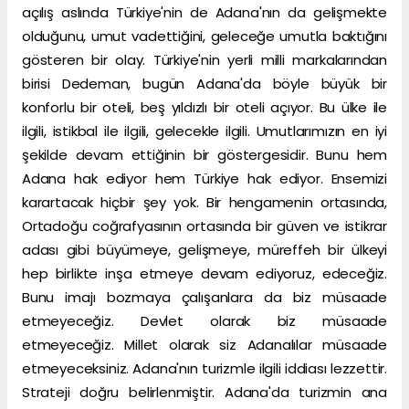
açılış aslında Türkiye'nin de Adana'nın da gelişmekte
olduğunu, umut vadettiğini, geleceğe umutla baktığını
gösteren bir olay. Türkiye'nin yerli milli markalarından
birisi Dedeman, bugün Adana'da böyle büyük bir
konforlu bir oteli, beş yıldızlı bir oteli açıyor. Bu ülke ile
ilgili, istikbal ile ilgili, gelecekle ilgili. Umutlarımızın en iyi
şekilde devam ettiğinin bir göstergesidir. Bunu hem
Adana hak ediyor hem Türkiye hak ediyor. Ensemizi
karartacak hiçbir şey yok. Bir hengamenin ortasında,
Ortadoğu coğrafyasının ortasında bir güven ve istikrar
adası gibi büyümeye, gelişmeye, müreffeh bir ülkeyi
hep birlikte inşa etmeye devam ediyoruz, edeceğiz.
Bunu imajı bozmaya çalışanlara da biz müsaade
etmeyeceğiz. Devlet olarak biz müsaade
etmeyeceğiz. Millet olarak siz Adanalılar müsaade
etmeyeceksiniz. Adana'nın turizmle ilgili iddiası lezzettir.
Strateji doğru belirlenmiştir. Adana'da turizmin ana