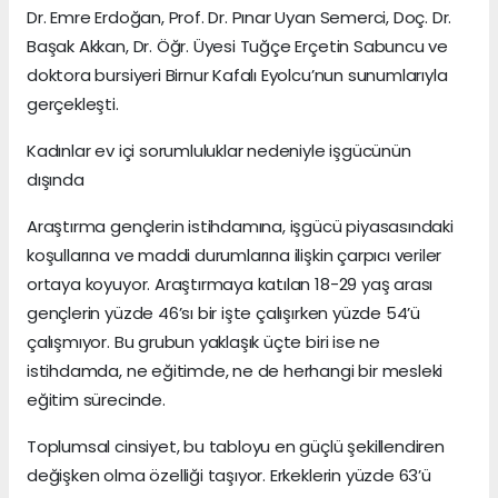
Dr. Emre Erdoğan, Prof. Dr. Pınar Uyan Semerci, Doç. Dr.
Başak Akkan, Dr. Öğr. Üyesi Tuğçe Erçetin Sabuncu ve
doktora bursiyeri Birnur Kafalı Eyolcu’nun sunumlarıyla
gerçekleşti.
Kadınlar ev içi sorumluluklar nedeniyle işgücünün
dışında
Araştırma gençlerin istihdamına, işgücü piyasasındaki
koşullarına ve maddi durumlarına ilişkin çarpıcı veriler
ortaya koyuyor. Araştırmaya katılan 18-29 yaş arası
gençlerin yüzde 46’sı bir işte çalışırken yüzde 54’ü
çalışmıyor. Bu grubun yaklaşık üçte biri ise ne
istihdamda, ne eğitimde, ne de herhangi bir mesleki
eğitim sürecinde.
Toplumsal cinsiyet, bu tabloyu en güçlü şekillendiren
değişken olma özelliği taşıyor. Erkeklerin yüzde 63’ü