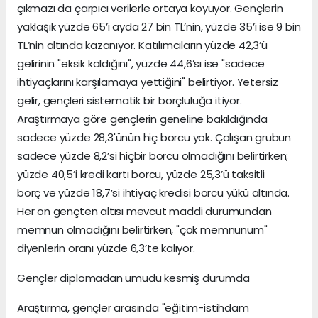
çıkmazı da çarpıcı verilerle ortaya koyuyor. Gençlerin
yaklaşık yüzde 65’i ayda 27 bin TL’nin, yüzde 35’i ise 9 bin
TL’nin altında kazanıyor. Katılımcıların yüzde 42,3’ü
gelirinin "eksik kaldığını", yüzde 44,6’sı ise "sadece
ihtiyaçlarını karşılamaya yettiğini" belirtiyor. Yetersiz
gelir, gençleri sistematik bir borçluluğa itiyor.
Araştırmaya göre gençlerin geneline bakıldığında
sadece yüzde 28,3'ünün hiç borcu yok. Çalışan grubun
sadece yüzde 8,2’si hiçbir borcu olmadığını belirtirken;
yüzde 40,5’i kredi kartı borcu, yüzde 25,3’ü taksitli
borç ve yüzde 18,7’si ihtiyaç kredisi borcu yükü altında.
Her on gençten altısı mevcut maddi durumundan
memnun olmadığını belirtirken, "çok memnunum"
diyenlerin oranı yüzde 6,3’te kalıyor.
Gençler diplomadan umudu kesmiş durumda
Araştırma, gençler arasında "eğitim-istihdam