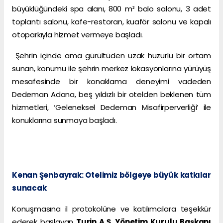
büyüklüğündeki spa alanı, 800 m² balo salonu, 3 adet
toplantı salonu, kafe-restoran, kuaför salonu ve kapalı
otoparkıyla hizmet vermeye başladı.
Şehrin içinde ama gürültüden uzak huzurlu bir ortam
sunan, konumu ile şehrin merkez lokasyonlarına yürüyüş
mesafesinde bir konaklama deneyimi vadeden
Dedeman Adana, beş yıldızlı bir otelden beklenen tüm
hizmetleri, ‘Geleneksel Dedeman Misafirperverliği’ ile
konuklarına sunmaya başladı.
Kenan Şenbayrak: Otelimiz bölgeye büyük katkılar
sunacak
Konuşmasına il protokolüne ve katılımcılara teşekkür
ederek başlayan
Turin A.Ş. Yönetim Kurulu Başkanı