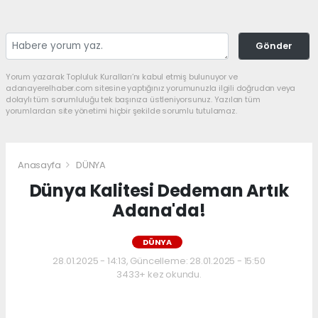
Gönder
Yorum yazarak Topluluk Kuralları’nı kabul etmiş bulunuyor ve
adanayerelhaber.com sitesine yaptığınız yorumunuzla ilgili doğrudan veya
dolaylı tüm sorumluluğu tek başınıza üstleniyorsunuz. Yazılan tüm
yorumlardan site yönetimi hiçbir şekilde sorumlu tutulamaz.
Anasayfa
DÜNYA
Dünya Kalitesi Dedeman Artık
Adana'da!
DÜNYA
28.01.2025 - 14:13, Güncelleme: 28.01.2025 - 15:50
3433+ kez okundu.