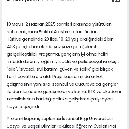
Erkek
|
Kadın
(Haberi Sesli Oku)
10 Mayıs-2 Haziran 2025 tarihleri arasında yürütülen
saha çalışması Fraktal Araştırma tarafından
Türkiye genelinde 29 ilde, 18-29 yaş aralığındaki 2 bin
403 gençle hanelerde yüz yüze görüşülerek
gerçekleştirildi. Araştırma, gençlerin iyi olma halini
"maddi durum", "eğitim", "sağlık ve psikososyal iyi oluş",
"aile", "siyasal, sivil katılım, güven ve faillik" gibi birçok
farklı boyutta ele aldı. Proje kapsamında anket
çalışmasının yanı sıra İstanbul ve Çukurova’da gençler
ile derinlemesine görüşmeler ve kamu, STK ve akademi
temsilcilerinin katıldığı politika geliştirme çalıştayları
hayata geçirildi.
Projenin kapanış toplantısı İstanbul Bilgi Üniversitesi
Sosyal ve Beşeri Bilimler Fakültesi öğretim üyeleri Prof.