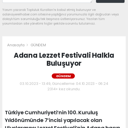
Yorum yazarak Topluluk Kuralları’nı kabul etmiş bulunuyor ve
adanayerelhaber.com sitesine yaptığınız yorumunuzla ilgili doğrudan veya
dolaylı tüm sorumluluğu tek başınıza üstleniyorsunuz. Yazılan tüm
yorumlardan site yönetimi hiçbir şekilde sorumlu tutulamaz.
Anasayfa
GÜNDEM
Adana Lezzet Festivali Halkla
Buluşuyor
GÜNDEM
03.10.2023 - 13:49, Güncelleme: 04.10.2023 - 06:24
2314+ kez okundu.
Türkiye Cumhuriyeti’nin 100. Kuruluş
Yıldönümünde 7’incisi yapılacak olan
Uluslararası Lezzet Festivali’nin Adana basın