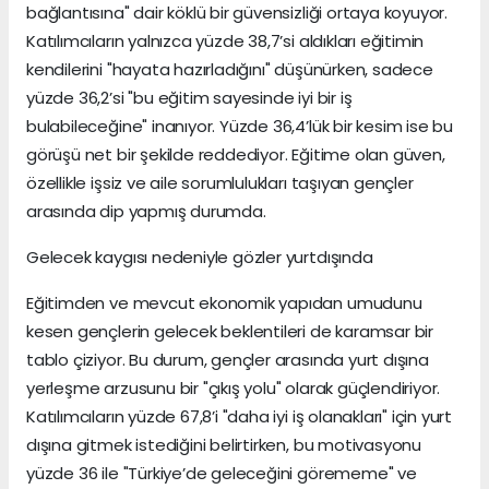
bağlantısına" dair köklü bir güvensizliği ortaya koyuyor.
Katılımcıların yalnızca yüzde 38,7’si aldıkları eğitimin
kendilerini "hayata hazırladığını" düşünürken, sadece
yüzde 36,2’si "bu eğitim sayesinde iyi bir iş
bulabileceğine" inanıyor. Yüzde 36,4’lük bir kesim ise bu
görüşü net bir şekilde reddediyor. Eğitime olan güven,
özellikle işsiz ve aile sorumlulukları taşıyan gençler
arasında dip yapmış durumda.
Gelecek kaygısı nedeniyle gözler yurtdışında
Eğitimden ve mevcut ekonomik yapıdan umudunu
kesen gençlerin gelecek beklentileri de karamsar bir
tablo çiziyor. Bu durum, gençler arasında yurt dışına
yerleşme arzusunu bir "çıkış yolu" olarak güçlendiriyor.
Katılımcıların yüzde 67,8’i "daha iyi iş olanakları" için yurt
dışına gitmek istediğini belirtirken, bu motivasyonu
yüzde 36 ile "Türkiye’de geleceğini görememe" ve