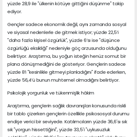
yüzde 28,9 ile "ülkenin kötüye gittiğini düşünme" takip
ediyor.
Gençler sadece ekonomik değil, aynı zamanda sosyal
ve siyasal nedenlerle de gitmek istiyor; yüzde 22,5’i
"daha fazla kişisel özgürlük", yüzde 6’sı ise "düşünce
özgürlüğü eksikliği" nedeniyle göç arzusunda olduğunu
belirtiyor. Araştırma, bu yoğun isteğin henüz somut bir
plana dönüşmediğini de gösteriyor. Gençlerin sadece
yüzde 8’i "kesinlikle gitmeyi planladığını" ifade ederken,
yüzde 56,4’ü bunun muhtemel olmadığını belirtiyor.
Psikolojik yorgunluk ve tükenmişlik hâkim
Araştırma, gençlerin sağlık davranışları konusunda riskli
bir tablo çizerken gençlerin özellikle psikososyal durumu
endişe verici bir seviyede. Katılımcıların yüzde 36,6'sı sık
sık "yorgun hissettiğini", yüzde 33,5'i "uykusuzluk