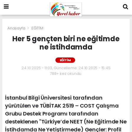
Anasayfa
EĞİTİM
Her 5 gençten biri ne eğitimde
ne istihdamda
EĞİTİM
24.10.2025 - 11:03, Güncelleme: 24.10.2025 - 15:45
788+ kez okundu.
İstanbul Bilgi Üniversitesi tarafından
yürütülen ve TÜBİTAK 2519 – COST Çalışma
Grubu Destek Programı tarafından
desteklenen "Türkiye’de NEET (Ne Eğitimde Ne
İstihdamda Ne Yetiştirmede) Gençler: Profil