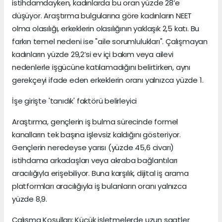
istihdamdayken, kadınlarda bu oran yüzde 28’e
düşüyor. Araştırma bulgularına göre kadınların NEET
olma olasılığı, erkeklerin olasılığının yaklaşık 2,5 katı. Bu
farkın temel nedeni ise "aile sorumlulukları". Çalışmayan
kadınların yüzde 29,2’si ev içi bakım veya ailevi
nedenlerle işgücüne katılamadığını belirtirken, aynı
gerekçeyi ifade eden erkeklerin oranı yalnızca yüzde 1.
İşe girişte 'tanıdık' faktörü belirleyici
Araştırma, gençlerin iş bulma sürecinde formel
kanalların tek başına işlevsiz kaldığını gösteriyor.
Gençlerin neredeyse yarısı (yüzde 45,6 civarı)
istihdama arkadaşları veya akraba bağlantıları
aracılığıyla erişebiliyor. Buna karşılık, dijital iş arama
platformları aracılığıyla iş bulanların oranı yalnızca
yüzde 8,9.
Çalışma Koşulları: Küçük işletmelerde uzun saatler