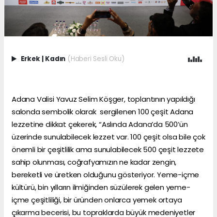
Erkek
|
Kadın
(Haberi Sesli Oku)
Adana Valisi Yavuz Selim Köşger, toplantının yapıldığı
salonda sembolik olarak sergilenen 100 çeşit Adana
lezzetine dikkat çekerek, “Aslında Adana’da 500’ün
üzerinde sunulabilecek lezzet var. 100 çeşit olsa bile çok
önemli bir çeşitlilik ama sunulabilecek 500 çeşit lezzete
sahip olunması, coğrafyamızın ne kadar zengin,
bereketli ve üretken olduğunu gösteriyor. Yeme-içme
kültürü, bin yılların ilmiğinden süzülerek gelen yeme-
içme çeşitliliği, bir üründen onlarca yemek ortaya
çıkarma becerisi, bu topraklarda büyük medeniyetler