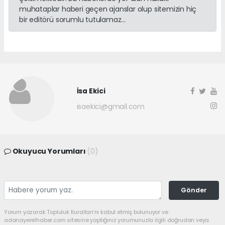
muhataplar haberi geçen ajanslar olup sitemizin hiç
bir editörü sorumlu tutulamaz...
İsa Ekici
isaekici@gmail.com
Okuyucu Yorumları
(0)
Gönder
Yorum yazarak Topluluk Kuralları’nı kabul etmiş bulunuyor ve
adanayerelhaber.com sitesine yaptığınız yorumunuzla ilgili doğrudan veya