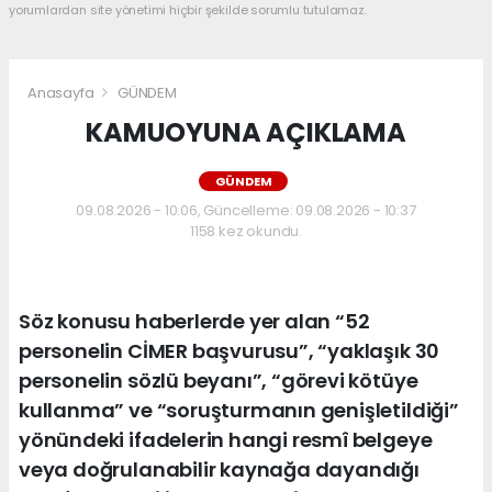
yorumlardan site yönetimi hiçbir şekilde sorumlu tutulamaz.
Anasayfa
GÜNDEM
KAMUOYUNA AÇIKLAMA
GÜNDEM
09.08.2026 - 10:06, Güncelleme: 09.08.2026 - 10:37
1158 kez okundu.
Söz konusu haberlerde yer alan “52
personelin CİMER başvurusu”, “yaklaşık 30
personelin sözlü beyanı”, “görevi kötüye
kullanma” ve “soruşturmanın genişletildiği”
yönündeki ifadelerin hangi resmî belgeye
veya doğrulanabilir kaynağa dayandığı