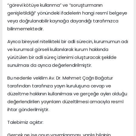
“görevi kötüye kullanma” ve “soruşturmanın
genişletildiği” yönündeki ifadelerin hangi resmî belgeye
veya doğrulanabilir kaynağa dayandığı tarafımızca
bilinmemektedir.
Ayrıca bireysel nitelikteki bir adli sürecin, kurumumun adı
ve kurumsal görseli kullanılarak kurum hakkında
yürütülen bir adli süreç izlenimi oluşturacak şekilde
sunulması da ayrıca değerlendirilmiştir.
Bu nedenle vekilim Av. Dr. Mehmet Çağrı Bağatur
tarafından tarafınıza yayın kuruluşuna cevap ve
düzeltme hakkının kullanılması ve gerçeğe aykırı olduğu
değerlendirilen yayınların düzeltilmesi amacıyla resmî
ihtar gönderilmiştir.
Talebimiz açıktır:
Gerçek ne ise onun yayımlanması, yanlış bilginin