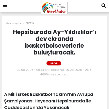
Anasayfa
SPOR
Hepsiburada Ay-Yıldızlılar’ı
dev ekranda
basketbolseverlerle
buluşturacak.
SPOR
30.08.2025 - 05:51, Güncelleme: 30.08.2025 - 05:51
4695+ kez okundu.
A Milli Erkek Basketbol Takımı’nın Avrupa
Şampiyonası Heyecanı Hepsiburada ile
Caddebostan’da Yaşanacak