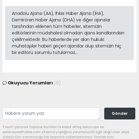
Anadolu Ajansı (AA), İhlas Haber Ajansı (İHA),
Demirören Haber Ajansı (DHA) ve diğer ajanslar
tarafından eklenen tüm haberler, sitemizin
editörlerinin müdahalesi olmadan ajans kanallarından
çekilmektedir. Bu haberlerde yer alan hukuki
muhataplar haberi geçen ajanslar olup sitemizin hiç
bir editörü sorumlu tutulamaz...
Okuyucu Yorumları
(0)
Gönder
Yorum yazarak Topluluk Kuralları’nı kabul etmiş bulunuyor ve
adanayerelhaber.com sitesine yaptığınız yorumunuzla ilgili doğrudan veya
dolaylı tüm sorumluluğu tek başınıza üstleniyorsunuz. Yazılan tüm