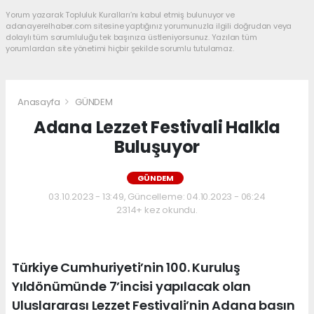
Yorum yazarak Topluluk Kuralları’nı kabul etmiş bulunuyor ve
adanayerelhaber.com sitesine yaptığınız yorumunuzla ilgili doğrudan veya
dolaylı tüm sorumluluğu tek başınıza üstleniyorsunuz. Yazılan tüm
yorumlardan site yönetimi hiçbir şekilde sorumlu tutulamaz.
Anasayfa
GÜNDEM
Adana Lezzet Festivali Halkla
Buluşuyor
GÜNDEM
03.10.2023 - 13:49, Güncelleme: 04.10.2023 - 06:24
2314+ kez okundu.
Türkiye Cumhuriyeti’nin 100. Kuruluş
Yıldönümünde 7’incisi yapılacak olan
Uluslararası Lezzet Festivali’nin Adana basın