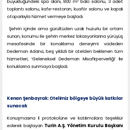
büyüklüğündeki spa alanı, 800 m² balo salonu, 3 adet
toplantı salonu, kafe-restoran, kuaför salonu ve kapalı
otoparkıyla hizmet vermeye başladı.
Şehrin içinde ama gürültüden uzak huzurlu bir ortam
sunan, konumu ile şehrin merkez lokasyonlarına yürüyüş
mesafesinde bir konaklama deneyimi vadeden
Dedeman Adana, beş yıldızlı bir otelden beklenen tüm
hizmetleri, ‘Geleneksel Dedeman Misafirperverliği’ ile
konuklarına sunmaya başladı.
Kenan Şenbayrak: Otelimiz bölgeye büyük katkılar
sunacak
Konuşmasına il protokolüne ve katılımcılara teşekkür
ederek başlayan
Turin A.Ş. Yönetim Kurulu Başkanı