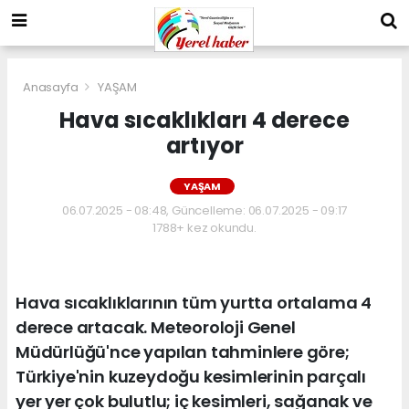
Anasayfa
YAŞAM
Hava sıcaklıkları 4 derece
artıyor
YAŞAM
06.07.2025 - 08:48, Güncelleme: 06.07.2025 - 09:17
1788+ kez okundu.
Hava sıcaklıklarının tüm yurtta ortalama 4
derece artacak. Meteoroloji Genel
Müdürlüğü'nce yapılan tahminlere göre;
Türkiye'nin kuzeydoğu kesimlerinin parçalı
yer yer çok bulutlu; iç kesimleri, sağanak ve