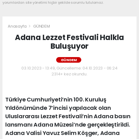
yorumlardan site yönetimi hiçbir şekilde sorumlu tutulamaz.
Anasayfa
GÜNDEM
Adana Lezzet Festivali Halkla
Buluşuyor
GÜNDEM
03.10.2023 - 13:49, Güncelleme: 04.10.2023 - 06:24
2314+ kez okundu.
Türkiye Cumhuriyeti’nin 100. Kuruluş
Yıldönümünde 7’incisi yapılacak olan
Uluslararası Lezzet Festivali’nin Adana basın
lansmanı Adana Müzesi’nde gerçekleştirildi.
Adana Valisi Yavuz Selim Köşger, Adana