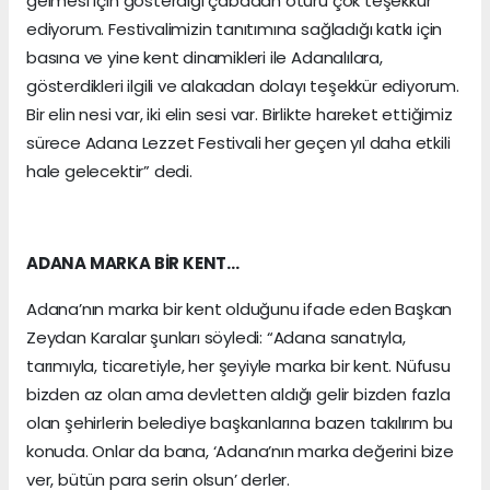
gelmesi için gösterdiği çabadan ötürü çok teşekkür
ediyorum. Festivalimizin tanıtımına sağladığı katkı için
basına ve yine kent dinamikleri ile Adanalılara,
gösterdikleri ilgili ve alakadan dolayı teşekkür ediyorum.
Bir elin nesi var, iki elin sesi var. Birlikte hareket ettiğimiz
sürece Adana Lezzet Festivali her geçen yıl daha etkili
hale gelecektir” dedi.
ADANA MARKA BİR KENT…
Adana’nın marka bir kent olduğunu ifade eden Başkan
Zeydan Karalar şunları söyledi: “Adana sanatıyla,
tarımıyla, ticaretiyle, her şeyiyle marka bir kent. Nüfusu
bizden az olan ama devletten aldığı gelir bizden fazla
olan şehirlerin belediye başkanlarına bazen takılırım bu
konuda. Onlar da bana, ‘Adana’nın marka değerini bize
ver, bütün para serin olsun’ derler.