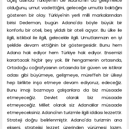
açılış aslında Türkiye'nin de Adana'nın da gelişmekte
olduğunu, umut vadettiğini, geleceğe umutla baktığını
gösteren bir olay. Türkiye'nin yerli milli markalarından
birisi Dedeman, bugün Adana'da böyle büyük bir
konforlu bir oteli, beş yıldızlı bir oteli açıyor. Bu ülke ile
ilgili, istikbal ile ilgili, gelecekle ilgili. Umutlarımızın en iyi
şekilde devam ettiğinin bir göstergesidir. Bunu hem
Adana hak ediyor hem Türkiye hak ediyor. Ensemizi
karartacak hiçbir şey yok. Bir hengamenin ortasında,
Ortadoğu coğrafyasının ortasında bir güven ve istikrar
adası gibi büyümeye, gelişmeye, müreffeh bir ülkeyi
hep birlikte inşa etmeye devam ediyoruz, edeceğiz.
Bunu imajı bozmaya çalışanlara da biz müsaade
etmeyeceğiz. Devlet olarak biz müsaade
etmeyeceğiz. Millet olarak siz Adanalılar müsaade
etmeyeceksiniz. Adana'nın turizmle ilgili iddiası lezzettir.
Strateji doğru belirlenmiştir. Adana'da turizmin ana
ekseni, stratejisi lezzet üzerinden yürümesi lazım.