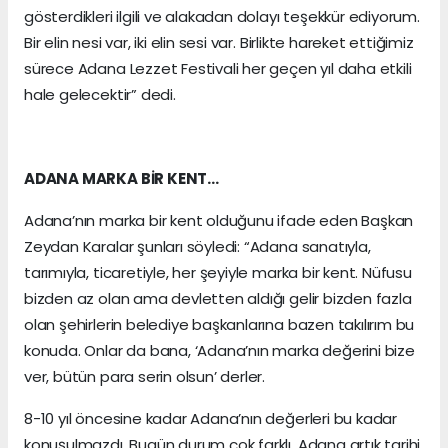
gösterdikleri ilgili ve alakadan dolayı teşekkür ediyorum.
Bir elin nesi var, iki elin sesi var. Birlikte hareket ettiğimiz
sürece Adana Lezzet Festivali her geçen yıl daha etkili
hale gelecektir” dedi.
ADANA MARKA BİR KENT…
Adana’nın marka bir kent olduğunu ifade eden Başkan
Zeydan Karalar şunları söyledi: “Adana sanatıyla,
tarımıyla, ticaretiyle, her şeyiyle marka bir kent. Nüfusu
bizden az olan ama devletten aldığı gelir bizden fazla
olan şehirlerin belediye başkanlarına bazen takılırım bu
konuda. Onlar da bana, ‘Adana’nın marka değerini bize
ver, bütün para serin olsun’ derler.
8-10 yıl öncesine kadar Adana’nın değerleri bu kadar
konuşulmazdı. Bugün durum çok farklı. Adana artık tarihi,