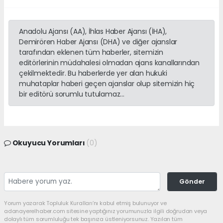
Anadolu Ajansı (AA), İhlas Haber Ajansı (İHA),
Demirören Haber Ajansı (DHA) ve diğer ajanslar
tarafından eklenen tüm haberler, sitemizin
editörlerinin müdahalesi olmadan ajans kanallarından
çekilmektedir. Bu haberlerde yer alan hukuki
muhataplar haberi geçen ajanslar olup sitemizin hiç
bir editörü sorumlu tutulamaz...
Okuyucu Yorumları
(0)
Gönder
Yorum yazarak Topluluk Kuralları’nı kabul etmiş bulunuyor ve
adanayerelhaber.com sitesine yaptığınız yorumunuzla ilgili doğrudan veya
dolaylı tüm sorumluluğu tek başınıza üstleniyorsunuz. Yazılan tüm