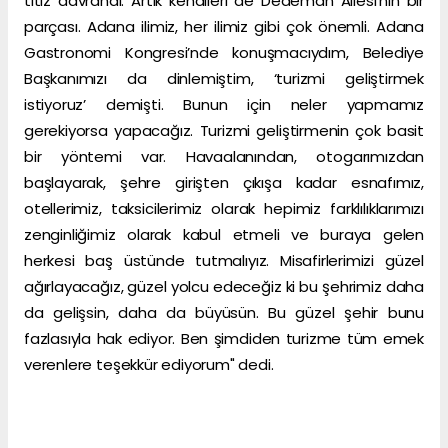
titiz davrandı. Artık kendileri de Dedeman Ailesi'nin bir
parçası. Adana ilimiz, her ilimiz gibi çok önemli. Adana
Gastronomi Kongresi’nde konuşmacıydım, Belediye
Başkanımızı da dinlemiştim, ‘turizmi geliştirmek
istiyoruz’ demişti. Bunun için neler yapmamız
gerekiyorsa yapacağız. Turizmi geliştirmenin çok basit
bir yöntemi var. Havaalanından, otogarımızdan
başlayarak, şehre girişten çıkışa kadar esnafımız,
otellerimiz, taksicilerimiz olarak hepimiz farklılıklarımızı
zenginliğimiz olarak kabul etmeli ve buraya gelen
herkesi baş üstünde tutmalıyız. Misafirlerimizi güzel
ağırlayacağız, güzel yolcu edeceğiz ki bu şehrimiz daha
da gelişsin, daha da büyüsün. Bu güzel şehir bunu
fazlasıyla hak ediyor. Ben şimdiden turizme tüm emek
verenlere teşekkür ediyorum" dedi.