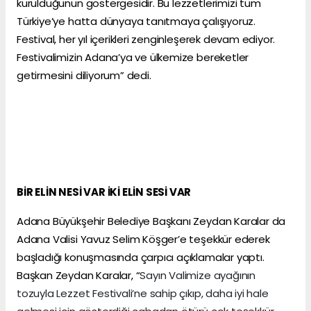
kurulduğunun göstergesidir. Bu lezzetlerimizi tüm
Türkiye’ye hatta dünyaya tanıtmaya çalışıyoruz.
Festival, her yıl içerikleri zenginleşerek devam ediyor.
Festivalimizin Adana’ya ve ülkemize bereketler
getirmesini diliyorum” dedi.
BİR ELİN NESİ VAR İKİ ELİN SESİ VAR
Adana Büyükşehir Belediye Başkanı Zeydan Karalar da
Adana Valisi Yavuz Selim Köşger’e teşekkür ederek
başladığı konuşmasında çarpıcı açıklamalar yaptı.
Başkan Zeydan Karalar, “
Sayın Valimize ayağının
tozuyla Lezzet Festivali’ne sahip çıkıp, daha iyi hale