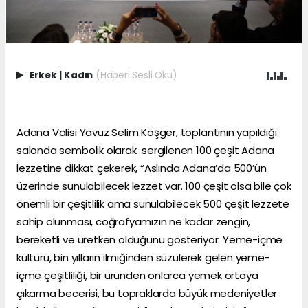
Erkek
|
Kadın
(Haberi Sesli Oku)
Adana Valisi Yavuz Selim Köşger, toplantının yapıldığı
salonda sembolik olarak sergilenen 100 çeşit Adana
lezzetine dikkat çekerek, “Aslında Adana’da 500’ün
üzerinde sunulabilecek lezzet var. 100 çeşit olsa bile çok
önemli bir çeşitlilik ama sunulabilecek 500 çeşit lezzete
sahip olunması, coğrafyamızın ne kadar zengin,
bereketli ve üretken olduğunu gösteriyor. Yeme-içme
kültürü, bin yılların ilmiğinden süzülerek gelen yeme-
içme çeşitliliği, bir üründen onlarca yemek ortaya
çıkarma becerisi, bu topraklarda büyük medeniyetler