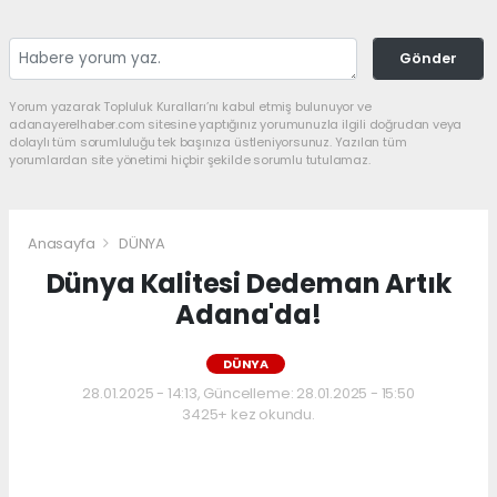
Gönder
Yorum yazarak Topluluk Kuralları’nı kabul etmiş bulunuyor ve
adanayerelhaber.com sitesine yaptığınız yorumunuzla ilgili doğrudan veya
dolaylı tüm sorumluluğu tek başınıza üstleniyorsunuz. Yazılan tüm
yorumlardan site yönetimi hiçbir şekilde sorumlu tutulamaz.
Anasayfa
DÜNYA
Dünya Kalitesi Dedeman Artık
Adana'da!
DÜNYA
28.01.2025 - 14:13, Güncelleme: 28.01.2025 - 15:50
3425+ kez okundu.