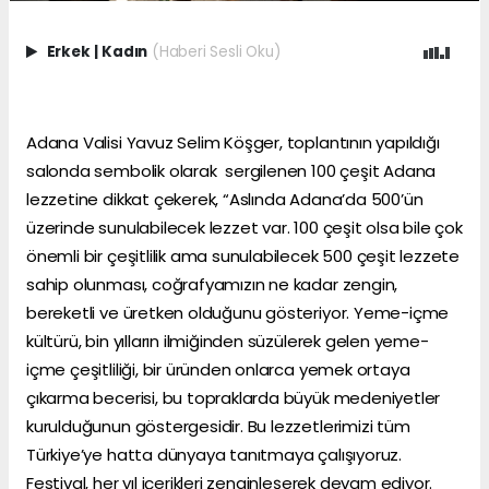
Erkek
|
Kadın
(Haberi Sesli Oku)
Adana Valisi Yavuz Selim Köşger, toplantının yapıldığı
salonda sembolik olarak sergilenen 100 çeşit Adana
lezzetine dikkat çekerek, “Aslında Adana’da 500’ün
üzerinde sunulabilecek lezzet var. 100 çeşit olsa bile çok
önemli bir çeşitlilik ama sunulabilecek 500 çeşit lezzete
sahip olunması, coğrafyamızın ne kadar zengin,
bereketli ve üretken olduğunu gösteriyor. Yeme-içme
kültürü, bin yılların ilmiğinden süzülerek gelen yeme-
içme çeşitliliği, bir üründen onlarca yemek ortaya
çıkarma becerisi, bu topraklarda büyük medeniyetler
kurulduğunun göstergesidir. Bu lezzetlerimizi tüm
Türkiye’ye hatta dünyaya tanıtmaya çalışıyoruz.
Festival, her yıl içerikleri zenginleşerek devam ediyor.