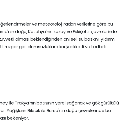
ğerlendirmeler ve meteoroloji radarı verilerine göre bu
Bursa'nın doğu, Kütahya'nın kuzey ve Eskişehir çevrelerinde
vvetli olması beklendiğinden ani sel, su baskını, yıldırım,
i rüzgar gibi olumsuzluklara karşı dikkatli ve tedbirli
üneyi ile Trakya'nın batısının yerel sağanak ve gök gürültülü
r. Yağışların Bilecik ile Bursa'nın doğu çevrelerinde bu
ası bekleniyor.