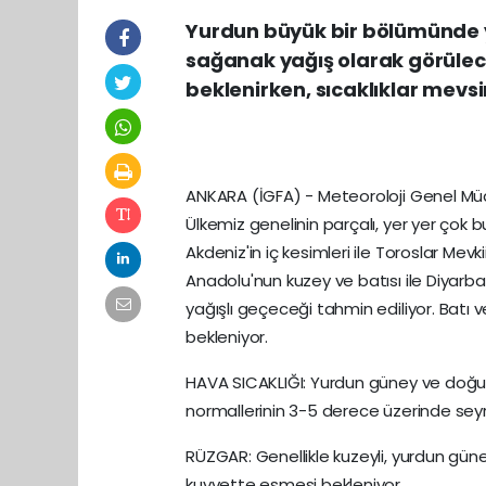
Yurdun büyük bir bölümünde y
sağanak yağış olarak görülece
beklenirken, sıcaklıklar mevs
ANKARA (İGFA) - Meteoroloji Genel Mü
Ülkemiz genelinin parçalı, yer yer çok 
Akdeniz'in iç kesimleri ile Toroslar Mevk
Anadolu'nun kuzey ve batısı ile Diyarba
yağışlı geçeceği tahmin ediliyor. Batı v
bekleniyor.
HAVA SICAKLIĞI: Yurdun güney ve doğu 
normallerinin 3-5 derece üzerinde sey
RÜZGAR: Genellikle kuzeyli, yurdun güne
kuvvette esmesi bekleniyor.