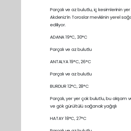
Parçalı ve az bulutlu, iç kesimlerinin ye
Akdeniz’in Toroslar mevkiinin yerel sa
ediliyor.
ADANA 19°C, 30°C
Parçalı ve az bulutlu
ANTALYA 19°C, 26°C
Parçalı ve az bulutlu
BURDUR 12°C, 28°C
Parçalı, yer yer çok bulutlu, bu akşam
ve gök gürültülü sağanak yağışlı
HATAY 18°C, 27°C
Parçalı ve az bulutlu