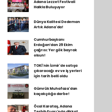
Adana Lezzet Festivali
Halkla Buluşuyor
Dünya Kalitesi Dedeman
Artık Adana'da!
Cumhurbaşkanı
Erdoğan’dan 29 Ekim
çağrısı: Yer gök bayrak
olsun!
TOKİ'nin İzmir'de satışa
çıkaracağı ev ve iş yerleri
için tarih belli oldu
Gümrük Muhafaza'dan
kaçakçılığa darbe!
Öcal Karataş, Adana
Tesbih Fuarı'nda dikkat