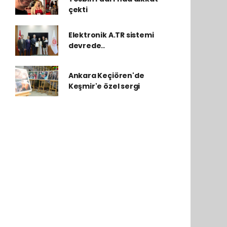
çekti
Elektronik A.TR sistemi
devrede..
Ankara Keçiören'de
Keşmir'e özel sergi