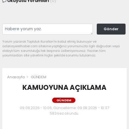
Okuyucu Yorumları
(0)
Gönder
Yorum yazarak Topluluk Kuralları’nı kabul etmiş bulunuyor ve
adanayerelhaber.com sitesine yaptığınız yorumunuzla ilgili doğrudan veya
dolaylı tüm sorumluluğu tek başınıza üstleniyorsunuz. Yazılan tüm
yorumlardan site yönetimi hiçbir şekilde sorumlu tutulamaz.
Anasayfa
GÜNDEM
KAMUOYUNA AÇIKLAMA
GÜNDEM
09.08.2026 - 10:06, Güncelleme: 09.08.2026 - 10:37
583 kez okundu.