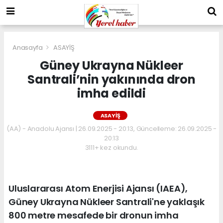
Anasayfa
ASAYİŞ
Güney Ukrayna Nükleer
Santrali’nin yakınında dron
imha edildi
ASAYİŞ
(AA) - Anadolu Ajansı | 26.09.2025 - 20:13, Güncelleme: 26.09.2025 -
20:13
3111+ kez okundu.
Uluslararası Atom Enerjisi Ajansı (IAEA),
Güney Ukrayna Nükleer Santrali'ne yaklaşık
800 metre mesafede bir dronun imha