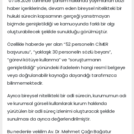
"07.08.2026 tarihinde şahsım hakkında yayımlanan bazı
haber içeriklerinde, devam eden bireysel nitelikteki bir
hukuki sürecin kapsamının gerçeği yansıtmayan
biçimde genişletildiği ve kamuoyunda farklı bir algı
oluşturabilecek şekilde sunulduğu görülmüştür.
Özellikle haberde yer alan “52 personelin CİMER
başvurusu”, “yaklaşık 30 personelin sözlü beyanı”,
“görevi kötüye kullanma” ve “soruşturmanın
genişletildiği” yönündeki ifadelerin hangi resmî belgeye
veya doğrulanabilir kaynağa dayandığı tarafımızca
bilinmemektedir.
Ayrıca bireysel nitelikteki bir adli sürecin, kurumumun adı
ve kurumsal görseli kullanılarak kurum hakkında
yürütülen bir adli süreç izlenimi oluşturacak şekilde
sunulması da ayrıca değerlendirilmiştir.
Bu nedenle vekilim Av. Dr. Mehmet Çağrı Bağatur