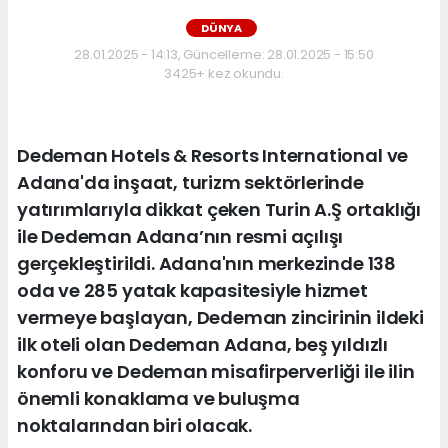
DÜNYA
28.01.2025 - 14:13, Güncelleme: 28.01.2025 - 15:50
3425+ kez okundu.
Dedeman Hotels & Resorts International ve
Adana'da inşaat, turizm sektörlerinde
yatırımlarıyla dikkat çeken Turin A.Ş ortaklığı
ile Dedeman Adana’nın resmi açılışı
gerçekleştirildi. Adana'nın merkezinde 138
oda ve 285 yatak kapasitesiyle hizmet
vermeye başlayan, Dedeman zincirinin ildeki
ilk oteli olan Dedeman Adana, beş yıldızlı
konforu ve Dedeman misafirperverliği ile ilin
önemli konaklama ve buluşma
noktalarından biri olacak.