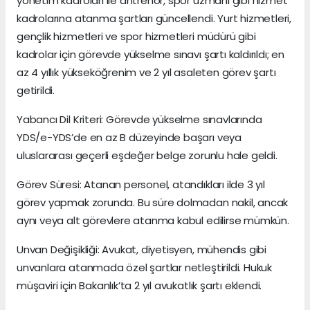
yönetim kadroları ile antrenör, spor uzmanı gibi hizmet
kadrolarına atanma şartları güncellendi. Yurt hizmetleri,
gençlik hizmetleri ve spor hizmetleri müdürü gibi
kadrolar için görevde yükselme sınavı şartı kaldırıldı; en
az 4 yıllık yükseköğrenim ve 2 yıl asaleten görev şartı
getirildi.
Yabancı Dil Kriteri: Görevde yükselme sınavlarında
YDS/e-YDS’de en az B düzeyinde başarı veya
uluslararası geçerli eşdeğer belge zorunlu hale geldi.
Görev Süresi: Atanan personel, atandıkları ilde 3 yıl
görev yapmak zorunda. Bu süre dolmadan nakil, ancak
aynı veya alt görevlere atanma kabul edilirse mümkün.
Unvan Değişikliği: Avukat, diyetisyen, mühendis gibi
unvanlara atanmada özel şartlar netleştirildi. Hukuk
müşaviri için Bakanlık’ta 2 yıl avukatlık şartı eklendi.