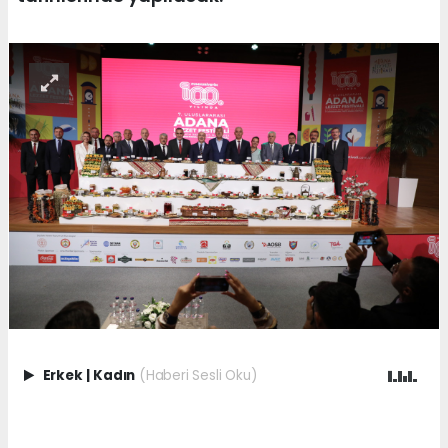
Erkek
|
Kadın
(Haberi Sesli Oku)