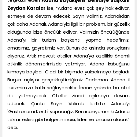
teşekkür eden
Adana Büyükşehir Belediye Başkanı
Zeydan Karalar
ise, “Adana evet çok şey hak ediyor,
etmeye de devam edecek. Sayın Valimiz, Adanalıdan
çok daha Adanalı. Adana'yla ilgili bir problem, bir güzellik
olduğunda bize öncülük ediyor. Valimizin öncülüğünde
Adana'yı bir turizm başkenti yapma hedefimiz,
amacımız, gayretimiz var. Bunun da aslında sonuçlarını
alıyoruz. Artık mevcut oteller Adana'ya özellikle önemli
etkinlik dönemlerimizde yetmiyor. Adana kabuğunu
kırmaya başladı. Ciddi bir biçimde yükselmeye başladı.
Bugün açılışını gerçekleştirdiğimiz Dedeman Adana il
turizmimize katkı sağlayacaktır. İnanın yakında bu otel
de yetmeyecek. Oteller zinciri açılmaya devam
edecek. Çünkü Sayın Valimle birlikte Adana’yı
'Gastronomi Kenti' yapacağız. Ben inanıyorum ki Adana
tekrar eskisi gibi bölgenin incisi, lideri ve öncüsü olacak”
dedi.