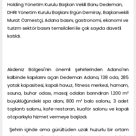
Holding Yönetim Kurulu Başkan Vekili Banu Dedeman,
DHRI Yönetim Kurulu Başkanı Ergün Demiray, Başkanvekili
Murat Özmestçi, Adana basını, gastronomi, ekonomi ve
turizm sektör basını temsilcileri ile çok sayıda davetli
katıldı.
Akdeniz Bölgesi'nin önemli şehirlerinden Adana'nın
kalbinde kapılarını açan Dedeman Adana, 138 oda, 285
yatak kapasitesi, kapalı havuz, fitness merkezi, hamam,
sauna, buhar odası, masaj odaları barındıran 1.200 m²
büyüklüğündeki spa alanı, 800 m² balo salonu, 3 adet
toplantı salonu, kafe-restoran, kuaför salonu ve kapalı
otoparkıyla hizmet vermeye başladı.
Şehrin içinde ama gürültüden uzak huzurlu bir ortam