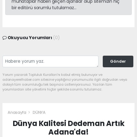
muhataplar haberi geçen ajanslar olup sitemizin hiç
bir editörü sorumlu tutulamaz...
Okuyucu Yorumları
(0)
Gönder
Yorum yazarak Topluluk Kuralları’nı kabul etmiş bulunuyor ve
adanayerelhaber.com sitesine yaptığınız yorumunuzla ilgili doğrudan veya
dolaylı tüm sorumluluğu tek başınıza üstleniyorsunuz. Yazılan tüm
yorumlardan site yönetimi hiçbir şekilde sorumlu tutulamaz.
Anasayfa
DÜNYA
Dünya Kalitesi Dedeman Artık
Adana'da!