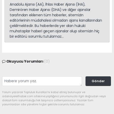
Anadolu Ajansı (AA), İhlas Haber Ajansı (İHA),
Demirören Haber Ajansı (DHA) ve diğer ajanslar
tarafından eklenen tüm haberler, sitemizin
editörlerinin müdahalesi olmadan ajans kanallarından
çekilmektedir. Bu haberlerde yer alan hukuki
muhataplar haberi geçen ajanslar olup sitemizin hiç
bir editörü sorumlu tutulamaz...
Okuyucu Yorumları
(0)
Gönder
Yorum yazarak Topluluk Kuralları’nı kabul etmiş bulunuyor ve
adanayerelhaber.com sitesine yaptığınız yorumunuzla ilgili doğrudan veya
dolaylı tüm sorumluluğu tek başınıza üstleniyorsunuz. Yazılan tüm
yorumlardan site yönetimi hiçbir şekilde sorumlu tutulamaz.