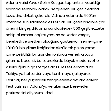
Adana Valisi Yavuz Selim Köşger, toplantının yapıldığı
salonda sembolik olarak sergilenen 100 çeşit Adana
lezzetine dikkat çekerek, “Aslında Adana’da 500’ün
üzerinde sunulabilecek lezzet var. 100 çeşit olsa bile çok
önemli bir çeşitlilik ama sunulabilecek 500 çeşit lezzete
sahip olunması, coğrafyamızın ne kadar zengin,
bereketli ve üretken olduğunu gösteriyor. Yeme-içme
kültürü, bin yılların ilmiğinden süzülerek gelen yeme-
içme çeşitliliği, bir üründen onlarca yemek ortaya
çıkarma becerisi, bu topraklarda büyük medeniyetler
kurulduğunun göstergesidir. Bu lezzetlerimizi tüm
Türkiye’ye hatta dünyaya tanıtmaya çalışıyoruz.
Festival, her yıl içerikleri zenginleşerek devam ediyor.
Festivalimizin Adana’ya ve ülkemize bereketler
getirmesini diliyorum” dedi.