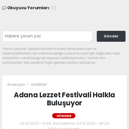
Okuyucu Yorumları
(0)
Gönder
Yorum yazarak Topluluk Kuralları’nı kabul etmiş bulunuyor ve
adanayerelhaber.com sitesine yaptığınız yorumunuzla ilgili doğrudan veya
dolaylı tüm sorumluluğu tek başınıza üstleniyorsunuz. Yazılan tüm
yorumlardan site yönetimi hiçbir şekilde sorumlu tutulamaz.
Anasayfa
GÜNDEM
Adana Lezzet Festivali Halkla
Buluşuyor
GÜNDEM
03.10.2023 - 13:49, Güncelleme: 04.10.2023 - 06:24
2314+ kez okundu.