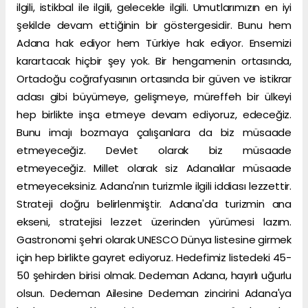
ilgili, istikbal ile ilgili, gelecekle ilgili. Umutlarımızın en iyi
şekilde devam ettiğinin bir göstergesidir. Bunu hem
Adana hak ediyor hem Türkiye hak ediyor. Ensemizi
karartacak hiçbir şey yok. Bir hengamenin ortasında,
Ortadoğu coğrafyasının ortasında bir güven ve istikrar
adası gibi büyümeye, gelişmeye, müreffeh bir ülkeyi
hep birlikte inşa etmeye devam ediyoruz, edeceğiz.
Bunu imajı bozmaya çalışanlara da biz müsaade
etmeyeceğiz. Devlet olarak biz müsaade
etmeyeceğiz. Millet olarak siz Adanalılar müsaade
etmeyeceksiniz. Adana'nın turizmle ilgili iddiası lezzettir.
Strateji doğru belirlenmiştir. Adana'da turizmin ana
ekseni, stratejisi lezzet üzerinden yürümesi lazım.
Gastronomi şehri olarak UNESCO Dünya listesine girmek
için hep birlikte gayret ediyoruz. Hedefimiz listedeki 45-
50 şehirden birisi olmak. Dedeman Adana, hayırlı uğurlu
olsun. Dedeman Ailesine Dedeman zincirini Adana'ya