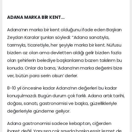
ADANA MARKA BİR KENT…
Adana’nın marka bir kent olduğunu ifade eden Başkan
Zeydan Karalar şunları söyledi: “Adana sanatıyla,
tarımıyla, ticaretiyle, her şeyiyle marka bir kent. Nüfusu
bizden az olan ama devletten aldığı gelir bizden fazla
olan şehirlerin belediye başkanlarına bazen takılırım bu
konuda. Onlar da bana, ‘Adana’nın marka değerini bize
ver, bütün para serin olsun’ derler.
8-10 yıl öncesine kadar Adana’nın değerleri bu kadar
konuşulmazdı. Bugün durum çok farklı. Adana artık tarihi,
doğası, sanatı, gastronomisi ve başka, güzellikleriyle
değerleriyle gündeme geliyor.
Adana gastronomisi sadece kebaptan, ciğerden
ibaret değil. Yanı sıra çok sayıda başka eşsiz lezzet de