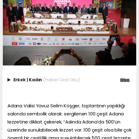
Erkek
|
Kadın
(Haberi Sesli Oku)
Adana Valisi Yavuz Selim Köşger, toplantının yapıldığı
salonda sembolik olarak sergilenen 100 çeşit Adana
lezzetine dikkat çekerek, “Aslında Adana’da 500’ün
üzerinde sunulabilecek lezzet var. 100 çeşit olsa bile çok
önemli bir çeşitlilik ama sunulabilecek 500 çeşit lezzete