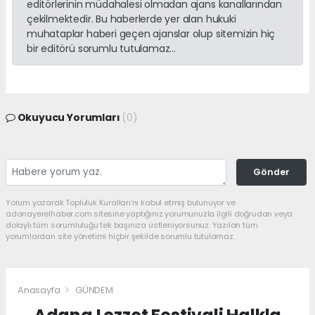
editörlerinin müdahalesi olmadan ajans kanallarından
çekilmektedir. Bu haberlerde yer alan hukuki
muhataplar haberi geçen ajanslar olup sitemizin hiç
bir editörü sorumlu tutulamaz...
Okuyucu Yorumları
(0)
Gönder
Yorum yazarak Topluluk Kuralları’nı kabul etmiş bulunuyor ve
adanayerelhaber.com sitesine yaptığınız yorumunuzla ilgili doğrudan veya
dolaylı tüm sorumluluğu tek başınıza üstleniyorsunuz. Yazılan tüm
yorumlardan site yönetimi hiçbir şekilde sorumlu tutulamaz.
Anasayfa
GÜNDEM