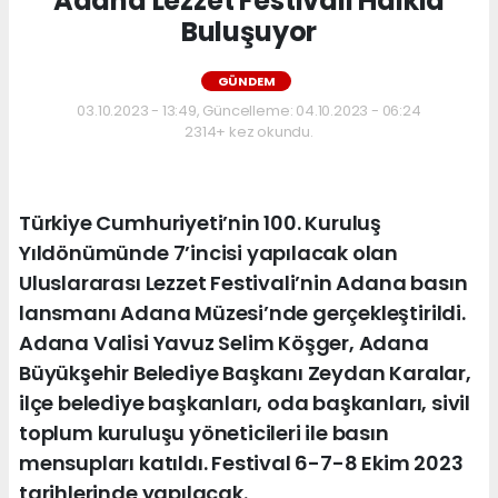
Adana Lezzet Festivali Halkla
Buluşuyor
GÜNDEM
03.10.2023 - 13:49, Güncelleme: 04.10.2023 - 06:24
2314+ kez okundu.
Türkiye Cumhuriyeti’nin 100. Kuruluş
Yıldönümünde 7’incisi yapılacak olan
Uluslararası Lezzet Festivali’nin Adana basın
lansmanı Adana Müzesi’nde gerçekleştirildi.
Adana Valisi Yavuz Selim Köşger, Adana
Büyükşehir Belediye Başkanı Zeydan Karalar,
ilçe belediye başkanları, oda başkanları, sivil
toplum kuruluşu yöneticileri ile basın
mensupları katıldı. Festival 6-7-8 Ekim 2023
tarihlerinde yapılacak.