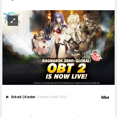
Erkek
|
Kadın
(Haberi Sesli Oku)