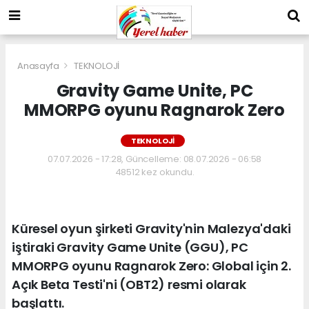
Anasayfa
TEKNOLOJİ
Gravity Game Unite, PC
MMORPG oyunu Ragnarok Zero
TEKNOLOJİ
07.07.2026 - 17:28, Güncelleme: 08.07.2026 - 06:58
48512 kez okundu.
Küresel oyun şirketi Gravity'nin Malezya'daki
iştiraki Gravity Game Unite (GGU), PC
MMORPG oyunu Ragnarok Zero: Global için 2.
Açık Beta Testi'ni (OBT2) resmi olarak
başlattı.