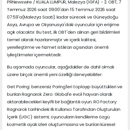
PRNewswire / KUALA LUMPUR, Malezya (İGFA) - 2. OBT, 7
Temmuz 2026 saat 09:00'dan 15 Temmuz 2026 saat
07:59'a(Malezya Saati) kadar sürecek ve Güneydoğu
Asya, Avrupa ve Okyanusya'daki oyuncular için erişime
açık olacaktır. Bu test, ilk OBT'den alınan geri bildirimleri
temel alarak hazırlanmıştır ve içerik kalitesi,
yerelleştirme ve hizmet istikrarı açısından önemli
iyileştirmeler içermektedir.
Bu aşamada oyuncular, aşağıdakiler de dahil olmak
üzere birçok önemli yeni özelliği deneyebilirler:
Get Poring: benzersiz Poring'leri toplayıp büyüttükleri ve
bunları Ragnarok Zero: Global'e evcil hayvan olarak
aktarabilecekleri keyifli bir bağlantılı oyun. RO Factory:
Ragnarok tarihindeki ilk Kullanıcı Tarafından Oluşturulan
İçerik (UGC) sistemi; oyuncuların kendilerine özgü
kozmetik ayak izleri oluşturmasına ve bunları küresel