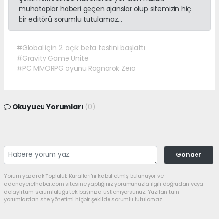
muhataplar haberi geçen ajanslar olup sitemizin hiç
bir editörü sorumlu tutulamaz...
#Global için 2. açık beta testini başlattı
#Gravity Game Unite
#PC MMORPG oyunu Ragnarok Zero
Okuyucu Yorumları
(0)
Gönder
Yorum yazarak Topluluk Kuralları’nı kabul etmiş bulunuyor ve
adanayerelhaber.com sitesine yaptığınız yorumunuzla ilgili doğrudan veya
dolaylı tüm sorumluluğu tek başınıza üstleniyorsunuz. Yazılan tüm
yorumlardan site yönetimi hiçbir şekilde sorumlu tutulamaz.