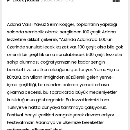
Erkek
|
Kadın
(Haberi Sesli Oku)
Adana Valisi Yavuz Selim Köşger, toplantının yapıldığı
salonda sembolik olarak sergilenen 100 çeşit Adana
lezzetine dikkat çekerek, “Aslında Adana’da 500’ün
üzerinde sunulabilecek lezzet var. 100 çeşit olsa bile çok
önemli bir çeşitlilik ama sunulabilecek 500 çeşit lezzete
sahip olunması, coğrafyamızın ne kadar zengin,
bereketli ve üretken olduğunu gösteriyor. Yeme-içme
kültürü, bin yılların ilmiğinden süzülerek gelen yeme-
içme çeşitliliği, bir üründen onlarca yemek ortaya
çıkarma becerisi, bu topraklarda büyük medeniyetler
kurulduğunun göstergesidir. Bu lezzetlerimizi tüm
Türkiye’ye hatta dünyaya tanıtmaya çalışıyoruz.
Festival, her yıl içerikleri zenginleşerek devam ediyor.
Festivalimizin Adana’ya ve ülkemize bereketler
getirmesini diliyorum” dedi.