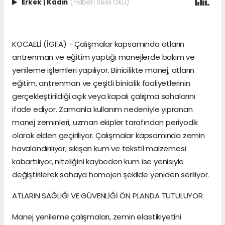
Erkek
|
Kadın
(Haberi Sesli Oku)
KOCAELİ (İGFA) - Çalışmalar kapsamında atların
antrenman ve eğitim yaptığı manejlerde bakım ve
yenileme işlemleri yapılıyor. Binicilikte manej; atların
eğitim, antrenman ve çeşitli binicilik faaliyetlerinin
gerçekleştirildiği açık veya kapalı çalışma sahalarını
ifade ediyor. Zamanla kullanım nedeniyle yıpranan
manej zeminleri, uzman ekipler tarafından periyodik
olarak elden geçiriliyor. Çalışmalar kapsamında zemin
havalandırılıyor, sıkışan kum ve tekstil malzemesi
kabartılıyor, niteliğini kaybeden kum ise yenisiyle
değiştirilerek sahaya homojen şekilde yeniden seriliyor.
ATLARIN SAĞLIĞI VE GÜVENLİĞİ ÖN PLANDA TUTULUYOR
Manej yenileme çalışmaları, zemin elastikiyetini