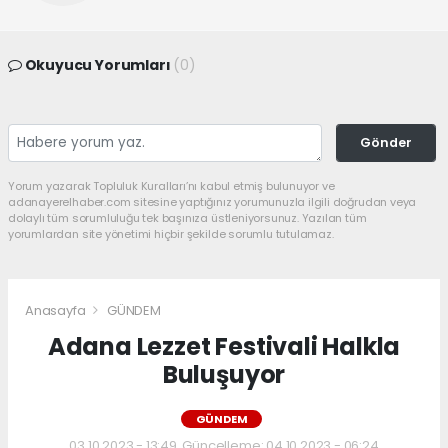
Okuyucu Yorumları
(0)
Gönder
Yorum yazarak Topluluk Kuralları’nı kabul etmiş bulunuyor ve
adanayerelhaber.com sitesine yaptığınız yorumunuzla ilgili doğrudan veya
dolaylı tüm sorumluluğu tek başınıza üstleniyorsunuz. Yazılan tüm
yorumlardan site yönetimi hiçbir şekilde sorumlu tutulamaz.
Anasayfa
GÜNDEM
Adana Lezzet Festivali Halkla
Buluşuyor
GÜNDEM
03.10.2023 - 13:49, Güncelleme: 04.10.2023 - 06:24