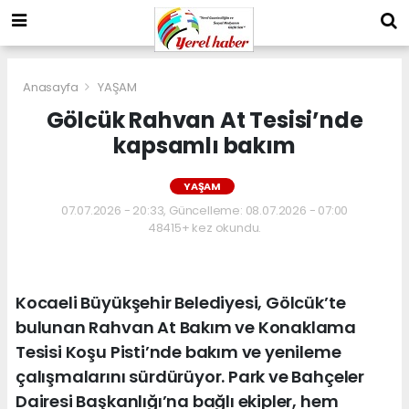
Anasayfa
YAŞAM
Gölcük Rahvan At Tesisi’nde
kapsamlı bakım
YAŞAM
07.07.2026 - 20:33, Güncelleme: 08.07.2026 - 07:00
48415+ kez okundu.
Kocaeli Büyükşehir Belediyesi, Gölcük’te
bulunan Rahvan At Bakım ve Konaklama
Tesisi Koşu Pisti’nde bakım ve yenileme
çalışmalarını sürdürüyor. Park ve Bahçeler
Dairesi Başkanlığı’na bağlı ekipler, hem