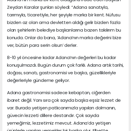
Zeydan Karalar şunları söyledi: “Adana sanatıyla,
tarımıyla, ticaretiyle, her şeyiyle marka bir kent. Nüfusu
bizden az olan ama devletten aldığı gelir bizden fazla
olan şehirlerin belediye başkanlarına bazen takılırım bu
konuda. Onlar da bana, ‘Adana’nın marka değerini bize
ver, bütün para serin olsun’ derler.
8-10 yıl öncesine kadar Adana’nın değerleri bu kadar
konuşulmazdı. Bugün durum çok farklı. Adana artık tarihi,
doğası, sanatı, gastronomisi ve başka, güzellikleriyle
değerleriyle gündeme geliyor.
Adana gastronomisi sadece kebaptan, ciğerden
ibaret değil. Yanı sıra çok sayıda başka eşsiz lezzet de
var. Burada yetişen patlıcanımızla yapılan dolmanın,
güvecin lezzeti dillere destandır. Çok sayıda
yemeğimiz, lezzetimiz mevcut. Adana’da yetişen
ürünlerle yapılan yemekler bir başka olur. Elbette