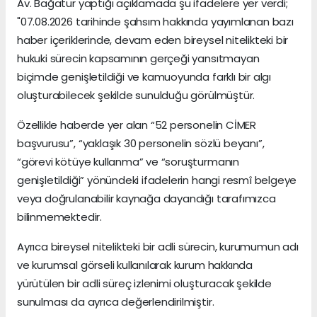
Av. Bağatur yaptığı açıklamada şu ifadelere yer verdi;
"07.08.2026 tarihinde şahsım hakkında yayımlanan bazı
haber içeriklerinde, devam eden bireysel nitelikteki bir
hukuki sürecin kapsamının gerçeği yansıtmayan
biçimde genişletildiği ve kamuoyunda farklı bir algı
oluşturabilecek şekilde sunulduğu görülmüştür.
Özellikle haberde yer alan “52 personelin CİMER
başvurusu”, “yaklaşık 30 personelin sözlü beyanı”,
“görevi kötüye kullanma” ve “soruşturmanın
genişletildiği” yönündeki ifadelerin hangi resmî belgeye
veya doğrulanabilir kaynağa dayandığı tarafımızca
bilinmemektedir.
Ayrıca bireysel nitelikteki bir adli sürecin, kurumumun adı
ve kurumsal görseli kullanılarak kurum hakkında
yürütülen bir adli süreç izlenimi oluşturacak şekilde
sunulması da ayrıca değerlendirilmiştir.