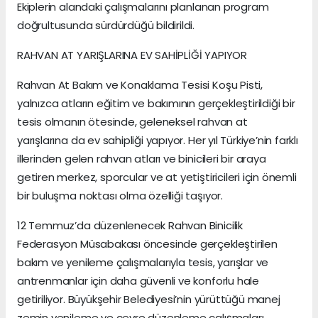
Ekiplerin alandaki çalışmalarını planlanan program
doğrultusunda sürdürdüğü bildirildi.
RAHVAN AT YARIŞLARINA EV SAHİPLİĞİ YAPIYOR
Rahvan At Bakım ve Konaklama Tesisi Koşu Pisti,
yalnızca atların eğitim ve bakımının gerçekleştirildiği bir
tesis olmanın ötesinde, geleneksel rahvan at
yarışlarına da ev sahipliği yapıyor. Her yıl Türkiye’nin farklı
illerinden gelen rahvan atları ve binicileri bir araya
getiren merkez, sporcular ve at yetiştiricileri için önemli
bir buluşma noktası olma özelliği taşıyor.
12 Temmuz’da düzenlenecek Rahvan Binicilik
Federasyon Müsabakası öncesinde gerçekleştirilen
bakım ve yenileme çalışmalarıyla tesis, yarışlar ve
antrenmanlar için daha güvenli ve konforlu hale
getiriliyor. Büyükşehir Belediyesi’nin yürüttüğü manej
zemin yenileme ve çevre düzenleme çalışmaları