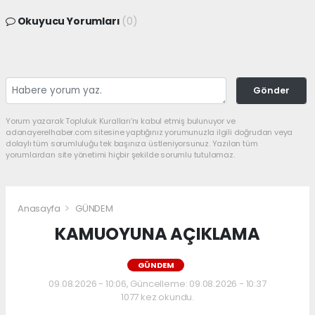
Okuyucu Yorumları
(0)
Gönder
Yorum yazarak Topluluk Kuralları’nı kabul etmiş bulunuyor ve
adanayerelhaber.com sitesine yaptığınız yorumunuzla ilgili doğrudan veya
dolaylı tüm sorumluluğu tek başınıza üstleniyorsunuz. Yazılan tüm
yorumlardan site yönetimi hiçbir şekilde sorumlu tutulamaz.
Anasayfa
GÜNDEM
KAMUOYUNA AÇIKLAMA
GÜNDEM
09.08.2026 - 10:06, Güncelleme: 09.08.2026 - 10:37
1077 kez okundu.