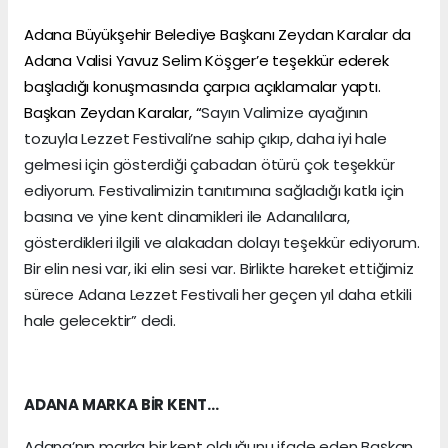
Adana Büyükşehir Belediye Başkanı Zeydan Karalar da
Adana Valisi Yavuz Selim Köşger’e teşekkür ederek
başladığı konuşmasında çarpıcı açıklamalar yaptı.
Başkan Zeydan Karalar, “
Sayın Valimize ayağının
tozuyla Lezzet Festivali’ne sahip çıkıp, daha iyi hale
gelmesi için gösterdiği çabadan ötürü çok teşekkür
ediyorum. Festivalimizin tanıtımına sağladığı katkı için
basına ve yine kent dinamikleri ile Adanalılara,
gösterdikleri ilgili ve alakadan dolayı teşekkür ediyorum.
Bir elin nesi var, iki elin sesi var. Birlikte hareket ettiğimiz
sürece Adana Lezzet Festivali her geçen yıl daha etkili
hale gelecektir” dedi.
ADANA MARKA BİR KENT…
Adana’nın marka bir kent olduğunu ifade eden Başkan