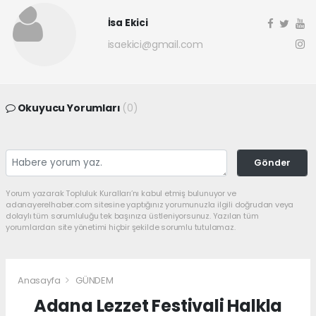
İsa Ekici
isaekici@gmail.com
Okuyucu Yorumları
(0)
Gönder
Yorum yazarak Topluluk Kuralları’nı kabul etmiş bulunuyor ve
adanayerelhaber.com sitesine yaptığınız yorumunuzla ilgili doğrudan veya
dolaylı tüm sorumluluğu tek başınıza üstleniyorsunuz. Yazılan tüm
yorumlardan site yönetimi hiçbir şekilde sorumlu tutulamaz.
Anasayfa
GÜNDEM
Adana Lezzet Festivali Halkla