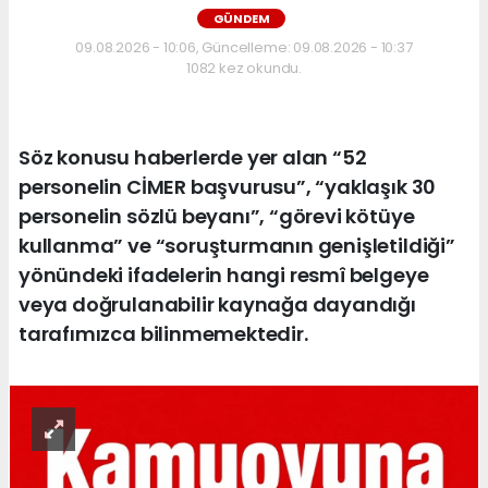
GÜNDEM
09.08.2026 - 10:06, Güncelleme: 09.08.2026 - 10:37
1082 kez okundu.
Söz konusu haberlerde yer alan “52
personelin CİMER başvurusu”, “yaklaşık 30
personelin sözlü beyanı”, “görevi kötüye
kullanma” ve “soruşturmanın genişletildiği”
yönündeki ifadelerin hangi resmî belgeye
veya doğrulanabilir kaynağa dayandığı
tarafımızca bilinmemektedir.