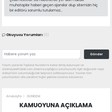
muhataplar haberi geçen ajanslar olup sitemizin hiç
bir editörü sorumlu tutulamaz...
Okuyucu Yorumları
(0)
Gönder
Yorum yazarak Topluluk Kuralları’nı kabul etmiş bulunuyor ve
adanayerelhaber.com sitesine yaptığınız yorumunuzla ilgili doğrudan veya
dolaylı tüm sorumluluğu tek başınıza üstleniyorsunuz. Yazılan tüm
yorumlardan site yönetimi hiçbir şekilde sorumlu tutulamaz.
Anasayfa
GÜNDEM
KAMUOYUNA AÇIKLAMA