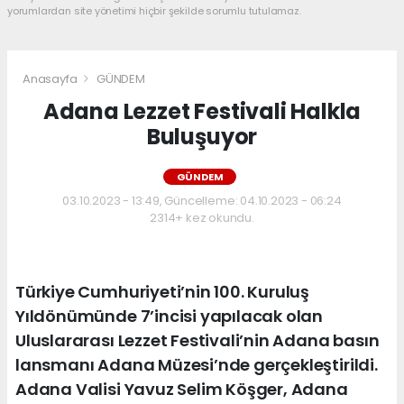
yorumlardan site yönetimi hiçbir şekilde sorumlu tutulamaz.
Anasayfa
GÜNDEM
Adana Lezzet Festivali Halkla
Buluşuyor
GÜNDEM
03.10.2023 - 13:49, Güncelleme: 04.10.2023 - 06:24
2314+ kez okundu.
Türkiye Cumhuriyeti’nin 100. Kuruluş
Yıldönümünde 7’incisi yapılacak olan
Uluslararası Lezzet Festivali’nin Adana basın
lansmanı Adana Müzesi’nde gerçekleştirildi.
Adana Valisi Yavuz Selim Köşger, Adana