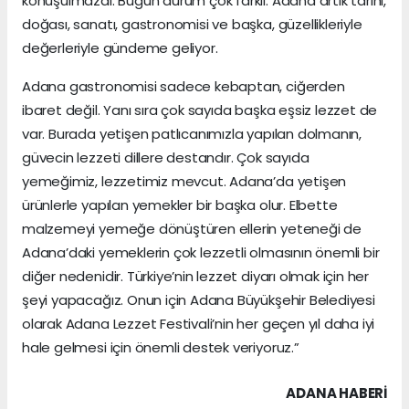
konuşulmazdı. Bugün durum çok farklı. Adana artık tarihi,
doğası, sanatı, gastronomisi ve başka, güzellikleriyle
değerleriyle gündeme geliyor.
Adana gastronomisi sadece kebaptan, ciğerden
ibaret değil. Yanı sıra çok sayıda başka eşsiz lezzet de
var. Burada yetişen patlıcanımızla yapılan dolmanın,
güvecin lezzeti dillere destandır. Çok sayıda
yemeğimiz, lezzetimiz mevcut. Adana’da yetişen
ürünlerle yapılan yemekler bir başka olur. Elbette
malzemeyi yemeğe dönüştüren ellerin yeteneği de
Adana’daki yemeklerin çok lezzetli olmasının önemli bir
diğer nedenidir. Türkiye’nin lezzet diyarı olmak için her
şeyi yapacağız. Onun için Adana Büyükşehir Belediyesi
olarak Adana Lezzet Festivali’nin her geçen yıl daha iyi
hale gelmesi için önemli destek veriyoruz.”
ADANA HABERİ