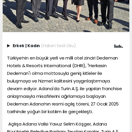
Erkek
|
Kadın
(Haberi Sesli Oku)
Türkiye’nin en büyük yerli ve milli otel zinciri Dedeman
Hotels & Resorts International (DHRI), "Herkesin
Dedeman"ı olma mottosuyla geniş kitleler ile
buluşmaya ve hizmet kalitesini yaygınlaştırmaya
devam ediyor. Adana'da Turin A.Ş. ile yapılan franchise
anlaşmasıyla misafirlerini ağırlamaya başlayan
Dedeman Adana’nın resmi açılış töreni, 27 Ocak 2025
tarihinde yoğun bir katılım ile gerçekleşti.
Açılışa Adana Valisi Yavuz Selim Köşger, Adana
Büyükşehir Belediye Başkanı Zeydan Karalar, Turin A.Ş.