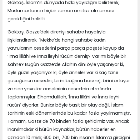
Göktaş, İslam’ın dünyada hızla yayıldığını belirterek,
Müslümanlarının hiçbir zaman ümitsiz olmaması
gerektiğini belirtti.
Göktaş, Gazze’deki direnişi sahabe hayatıyla
ilişkilendirerek, “Mekke’de hangi sahabe kadın,
yavrularının cesetlerini parça parça poşete koyup da
‘İnna lillâhi ve İnna ileyhi rücûn’ demiş? Var mı böyle bir
sahne? Bugün Gazze’de Allah’ın dini öyle yaşanıyor ki,
öyle güzel yaşanıyor ki; öyle anneler var ki kaç tane
çocuğunun cesedini, birini bağrına basmış, birini örtüyor
ve nice yavrular annelerinin cesedinin etrafında
toplanmışlar. Elhamdülillah, ‘İnna lillâhi ve İnna ileyhi
rücûn’ diyorlar. Bunlar böyle basit bir olay değil. İslam
tarihinin eski dönemlerinde bu kadar fazla yayılmamıştır.
Tamam, Gazze’de 70 binden fazla şehidimiz var. Ancak
inanılmalıdır ki bütün kaynaklar, bütün haberler en
azından 10 misli; 600 bin, 700 bin insanın İslam’a girdiğini