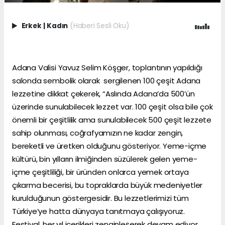
Erkek
|
Kadın
(Haberi Sesli Oku)
Adana Valisi Yavuz Selim Köşger, toplantının yapıldığı
salonda sembolik olarak sergilenen 100 çeşit Adana
lezzetine dikkat çekerek, “Aslında Adana’da 500’ün
üzerinde sunulabilecek lezzet var. 100 çeşit olsa bile çok
önemli bir çeşitlilik ama sunulabilecek 500 çeşit lezzete
sahip olunması, coğrafyamızın ne kadar zengin,
bereketli ve üretken olduğunu gösteriyor. Yeme-içme
kültürü, bin yılların ilmiğinden süzülerek gelen yeme-
içme çeşitliliği, bir üründen onlarca yemek ortaya
çıkarma becerisi, bu topraklarda büyük medeniyetler
kurulduğunun göstergesidir. Bu lezzetlerimizi tüm
Türkiye’ye hatta dünyaya tanıtmaya çalışıyoruz.
Festival, her yıl içerikleri zenginleşerek devam ediyor.