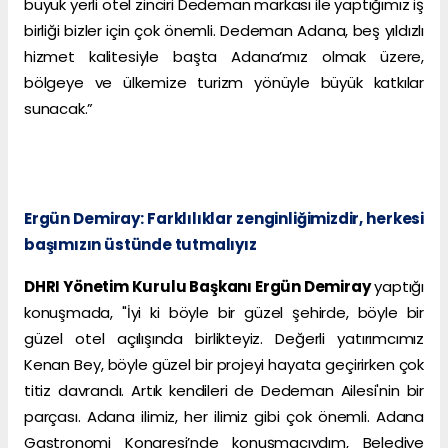
büyük yerli otel zinciri Dedeman markası ile yaptığımız iş
birliği bizler için çok önemli. Dedeman Adana, beş yıldızlı
hizmet kalitesiyle başta Adana’mız olmak üzere,
bölgeye ve ülkemize turizm yönüyle büyük katkılar
sunacak.”
Ergün Demiray: Farklılıklar zenginliğimizdir, herkesi
başımızın üstünde tutmalıyız
DHRI Yönetim Kurulu Başkanı Ergün Demiray
yaptığı
konuşmada, "İyi ki böyle bir güzel şehirde, böyle bir
güzel otel açılışında birlikteyiz. Değerli yatırımcımız
Kenan Bey, böyle güzel bir projeyi hayata geçirirken çok
titiz davrandı. Artık kendileri de Dedeman Ailesi'nin bir
parçası. Adana ilimiz, her ilimiz gibi çok önemli. Adana
Gastronomi Kongresi’nde konuşmacıydım, Belediye