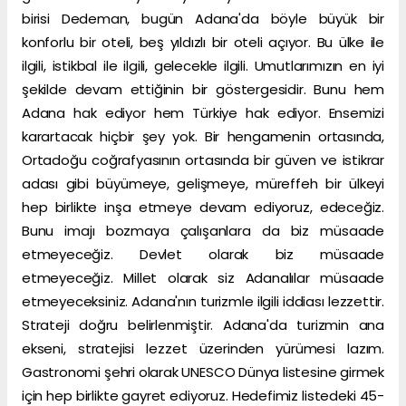
birisi Dedeman, bugün Adana'da böyle büyük bir
konforlu bir oteli, beş yıldızlı bir oteli açıyor. Bu ülke ile
ilgili, istikbal ile ilgili, gelecekle ilgili. Umutlarımızın en iyi
şekilde devam ettiğinin bir göstergesidir. Bunu hem
Adana hak ediyor hem Türkiye hak ediyor. Ensemizi
karartacak hiçbir şey yok. Bir hengamenin ortasında,
Ortadoğu coğrafyasının ortasında bir güven ve istikrar
adası gibi büyümeye, gelişmeye, müreffeh bir ülkeyi
hep birlikte inşa etmeye devam ediyoruz, edeceğiz.
Bunu imajı bozmaya çalışanlara da biz müsaade
etmeyeceğiz. Devlet olarak biz müsaade
etmeyeceğiz. Millet olarak siz Adanalılar müsaade
etmeyeceksiniz. Adana'nın turizmle ilgili iddiası lezzettir.
Strateji doğru belirlenmiştir. Adana'da turizmin ana
ekseni, stratejisi lezzet üzerinden yürümesi lazım.
Gastronomi şehri olarak UNESCO Dünya listesine girmek
için hep birlikte gayret ediyoruz. Hedefimiz listedeki 45-