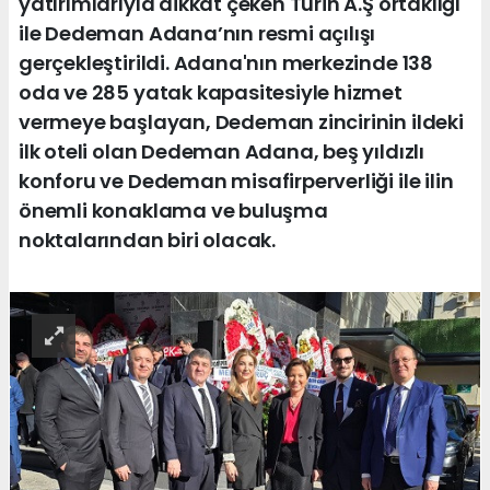
yatırımlarıyla dikkat çeken Turin A.Ş ortaklığı
ile Dedeman Adana’nın resmi açılışı
gerçekleştirildi. Adana'nın merkezinde 138
oda ve 285 yatak kapasitesiyle hizmet
vermeye başlayan, Dedeman zincirinin ildeki
ilk oteli olan Dedeman Adana, beş yıldızlı
konforu ve Dedeman misafirperverliği ile ilin
önemli konaklama ve buluşma
noktalarından biri olacak.