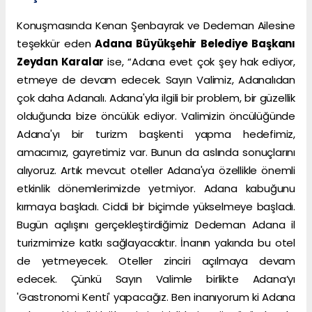
Konuşmasında Kenan Şenbayrak ve Dedeman Ailesine
teşekkür eden
Adana Büyükşehir Belediye Başkanı
Zeydan Karalar
ise, “Adana evet çok şey hak ediyor,
etmeye de devam edecek. Sayın Valimiz, Adanalıdan
çok daha Adanalı. Adana'yla ilgili bir problem, bir güzellik
olduğunda bize öncülük ediyor. Valimizin öncülüğünde
Adana'yı bir turizm başkenti yapma hedefimiz,
amacımız, gayretimiz var. Bunun da aslında sonuçlarını
alıyoruz. Artık mevcut oteller Adana'ya özellikle önemli
etkinlik dönemlerimizde yetmiyor. Adana kabuğunu
kırmaya başladı. Ciddi bir biçimde yükselmeye başladı.
Bugün açılışını gerçekleştirdiğimiz Dedeman Adana il
turizmimize katkı sağlayacaktır. İnanın yakında bu otel
de yetmeyecek. Oteller zinciri açılmaya devam
edecek. Çünkü Sayın Valimle birlikte Adana’yı
'Gastronomi Kenti' yapacağız. Ben inanıyorum ki Adana