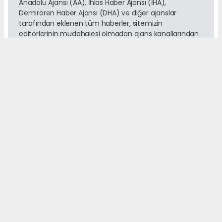
Anadolu Ajansı (AA), İhlas Haber Ajansı (İHA),
Demirören Haber Ajansı (DHA) ve diğer ajanslar
tarafından eklenen tüm haberler, sitemizin
editörlerinin müdahalesi olmadan ajans kanallarından
çekilmektedir. Bu haberlerde yer alan hukuki
muhataplar haberi geçen ajanslar olup sitemizin hiç
bir editörü sorumlu tutulamaz...
Okuyucu Yorumları
(0)
Gönder
Yorum yazarak Topluluk Kuralları’nı kabul etmiş bulunuyor ve
adanayerelhaber.com sitesine yaptığınız yorumunuzla ilgili doğrudan veya
dolaylı tüm sorumluluğu tek başınıza üstleniyorsunuz. Yazılan tüm
yorumlardan site yönetimi hiçbir şekilde sorumlu tutulamaz.