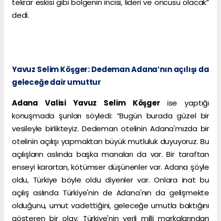
tekrar eskisi gibi bölgenin incisi, lideri ve öncüsü olacak”
dedi.
Yavuz Selim Köşger: Dedeman Adana’nın açılışı da
geleceğe dair umuttur
Adana Valisi Yavuz Selim Köşger
ise yaptığı
konuşmada şunları söyledi: “Bugün burada güzel bir
vesileyle birlikteyiz. Dedeman otelinin Adana'mızda bir
otelinin açılışı yapmaktan büyük mutluluk duyuyoruz. Bu
açılışların aslında başka manaları da var. Bir taraftan
enseyi karartan, kötümser düşünenler var. Adana şöyle
oldu, Türkiye böyle oldu diyenler var. Onlara inat bu
açılış aslında Türkiye'nin de Adana'nın da gelişmekte
olduğunu, umut vadettiğini, geleceğe umutla baktığını
gösteren bir olay. Türkiye'nin yerli milli markalarından