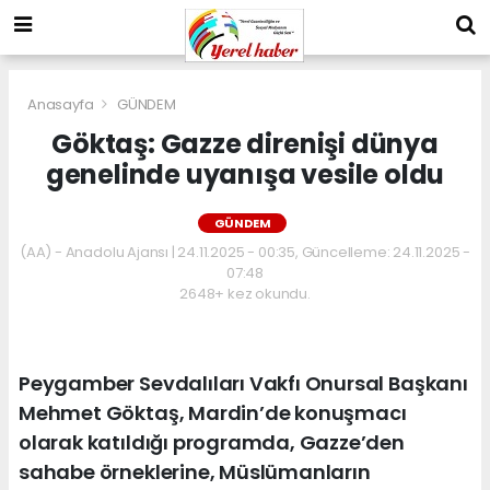
Anasayfa
GÜNDEM
Göktaş: Gazze direnişi dünya
genelinde uyanışa vesile oldu
GÜNDEM
(AA) - Anadolu Ajansı | 24.11.2025 - 00:35, Güncelleme: 24.11.2025 -
07:48
2648+ kez okundu.
Peygamber Sevdalıları Vakfı Onursal Başkanı
Mehmet Göktaş, Mardin’de konuşmacı
olarak katıldığı programda, Gazze’den
sahabe örneklerine, Müslümanların