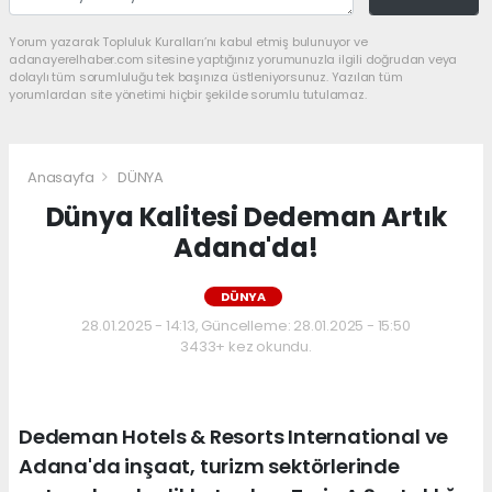
Yorum yazarak Topluluk Kuralları’nı kabul etmiş bulunuyor ve
adanayerelhaber.com sitesine yaptığınız yorumunuzla ilgili doğrudan veya
dolaylı tüm sorumluluğu tek başınıza üstleniyorsunuz. Yazılan tüm
yorumlardan site yönetimi hiçbir şekilde sorumlu tutulamaz.
Anasayfa
DÜNYA
Dünya Kalitesi Dedeman Artık
Adana'da!
DÜNYA
28.01.2025 - 14:13, Güncelleme: 28.01.2025 - 15:50
3433+ kez okundu.
Dedeman Hotels & Resorts International ve
Adana'da inşaat, turizm sektörlerinde