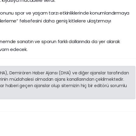
 kıyasıya mücadele verdi.
izyonunu spor ve yaşam tarzı etkinliklerinde konumlandırmaya
lerleme” felsefesini daha geniş kitlelere ulaştırmayı
emde sanatın ve sporun farklı dallarında da yer alarak
evam edecek.
(İHA), Demirören Haber Ajansı (DHA) ve diğer ajanslar tarafından
erinin müdahalesi olmadan ajans kanallarından çekilmektedir.
r haberi geçen ajanslar olup sitemizin hiç bir editörü sorumlu