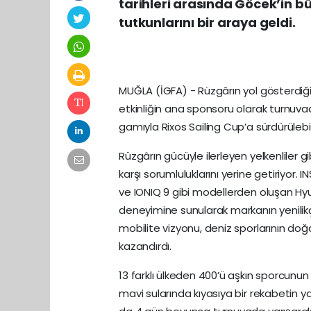
tarihleri arasında Göcek’in b
tutkunlarını bir araya geldi.
MUĞLA (İGFA) - Rüzgârın yol gösterdi
etkinliğin ana sponsoru olarak turnuvad
gamıyla Rixos Sailing Cup’a sürdürülebilir
Rüzgârın gücüyle ilerleyen yelkenliler 
karşı sorumluluklarını yerine getiriyor. 
ve IONIQ 9 gibi modellerden oluşan Hyunda
deneyimine sunularak markanın yenilikçi 
mobilite vizyonu, deniz sporlarının doğ
kazandırdı.
13 farklı ülkeden 400’ü aşkın sporcunun 
mavi sularında kıyasıya bir rekabetin y