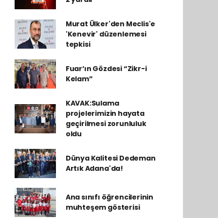
Murat Ülker'den Meclis'e
'Kenevir' düzenlemesi
tepkisi
Fuar’ın Gözdesi “Zikr-i
Kelam”
KAVAK:Sulama
projelerimizin hayata
geçirilmesi zorunluluk
oldu
Dünya Kalitesi Dedeman
Artık Adana'da!
Ana sınıfı öğrencilerinin
muhteşem gösterisi