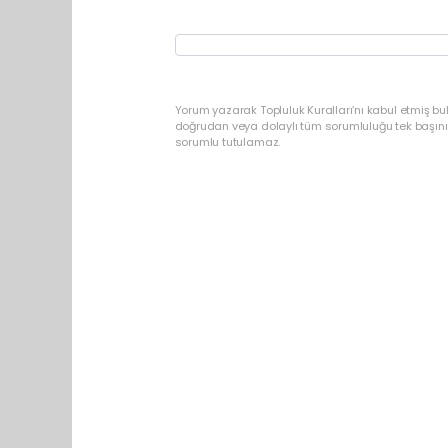
Yorum yazarak Topluluk Kuralları’nı kabul etmiş b
doğrudan veya dolaylı tüm sorumluluğu tek başınız
sorumlu tutulamaz.