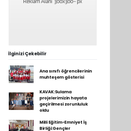
İlginizi Çekebilir
Ana sınıfı öğrencilerinin
muhteşem gösterisi
KAVAK:Sulama
projelerimizin hayata
geçirilmesi zorunluluk
oldu
Milli Eğitim-Emniyet İş
Birliği:Gençler