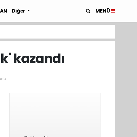
MENÜ
LAN
Diğer
k' kazandı
ndu.