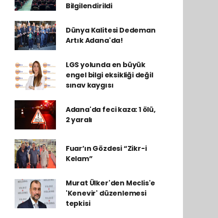
Bilgilendirildi
Dünya Kalitesi Dedeman
Artık Adana'da!
LGS yolunda en büyük
engel bilgi eksikliği değil
sınav kaygısı
Adana'da feci kaza: 1 ölü,
2 yaralı
Fuar’ın Gözdesi “Zikr-i
Kelam”
Murat Ülker'den Meclis'e
'Kenevir' düzenlemesi
tepkisi