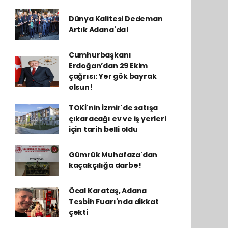
Dünya Kalitesi Dedeman
Artık Adana'da!
Cumhurbaşkanı
Erdoğan’dan 29 Ekim
çağrısı: Yer gök bayrak
olsun!
TOKİ'nin İzmir'de satışa
çıkaracağı ev ve iş yerleri
için tarih belli oldu
Gümrük Muhafaza'dan
kaçakçılığa darbe!
Öcal Karataş, Adana
Tesbih Fuarı'nda dikkat
çekti