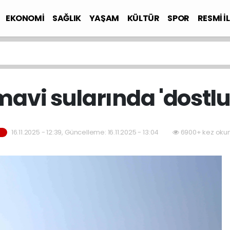
EKONOMİ
SAĞLIK
YAŞAM
KÜLTÜR
SPOR
RESMİ İ
mavi sularında 'dostlu
16.11.2025 - 12:39, Güncelleme: 16.11.2025 - 13:04
6900+ kez oku