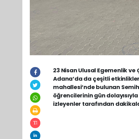
23 Nisan Ulusal Egemenlik ve
Adana’da da çeşitli etkinlikle
mahallesi’nde bulunan Semiha
öğrencilerinin gün dolayısıyl
izleyenler tarafından dakikala