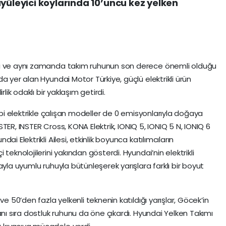
üyüleyici koylarında 10’uncu kez yelken
ği ve aynı zamanda takım ruhunun son derece önemli olduğu
a yer alan Hyundai Motor Türkiye, güçlü elektrikli ürün
lik odaklı bir yaklaşım getirdi.
gibi elektrikle çalışan modeller de 0 emisyonlarıyla doğaya
INSTER, INSTER Cross, KONA Elektrik, IONIQ 5, IONIQ 5 N, IONIQ 6
i Elektrikli Ailesi, etkinlik boyunca katılımcıların
teknolojilerini yakından gösterdi. Hyundai’nin elektrikli
ayla uyumlu ruhuyla bütünleşerek yarışlara farklı bir boyut
ve 50’den fazla yelkenli teknenin katıldığı yarışlar, Göcek’in
anı sıra dostluk ruhunu da öne çıkardı. Hyundai Yelken Takımı