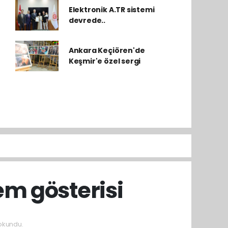
Elektronik A.TR sistemi
devrede..
Ankara Keçiören'de
Keşmir'e özel sergi
em gösterisi
okundu.