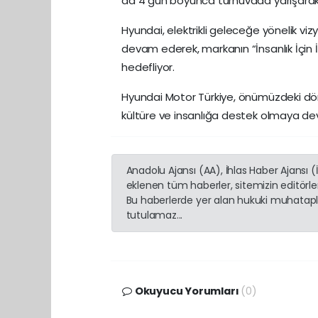
da 4 gün boyunca turnuvada yarışarak
Hyundai, elektrikli geleceğe yönelik v
devam ederek, markanın “İnsanlık İçin İ
hedefliyor.
Hyundai Motor Türkiye, önümüzdeki dön
kültüre ve insanlığa destek olmaya d
Anadolu Ajansı (AA), İhlas Haber Ajansı 
eklenen tüm haberler, sitemizin editörl
Bu haberlerde yer alan hukuki muhatapla
tutulamaz...
Okuyucu Yorumları
(0)