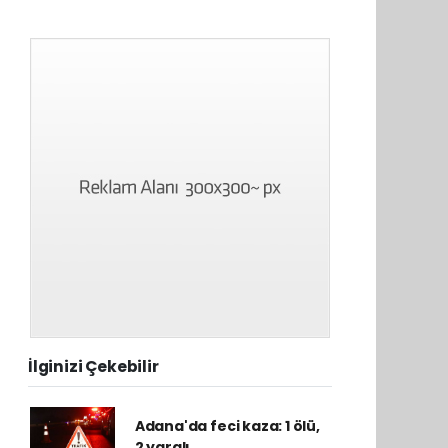
İlginizi Çekebilir
Adana'da feci kaza: 1 ölü,
2 yaralı