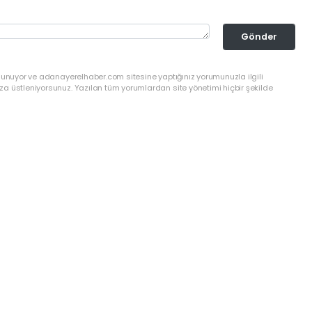
Gönder
ulunuyor ve adanayerelhaber.com sitesine yaptığınız yorumunuzla ilgili
a üstleniyorsunuz. Yazılan tüm yorumlardan site yönetimi hiçbir şekilde