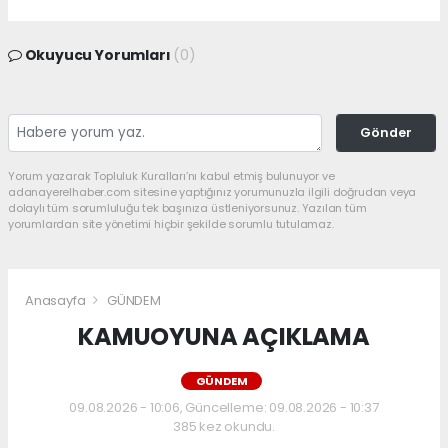
Okuyucu Yorumları
(0)
Gönder
Yorum yazarak Topluluk Kuralları’nı kabul etmiş bulunuyor ve
adanayerelhaber.com sitesine yaptığınız yorumunuzla ilgili doğrudan veya
dolaylı tüm sorumluluğu tek başınıza üstleniyorsunuz. Yazılan tüm
yorumlardan site yönetimi hiçbir şekilde sorumlu tutulamaz.
Anasayfa
GÜNDEM
KAMUOYUNA AÇIKLAMA
GÜNDEM
09.08.2026 - 10:06, Güncelleme: 09.08.2026 - 10:37
385 kez okundu.