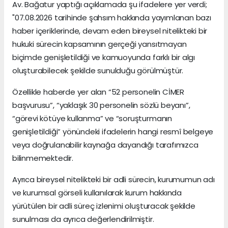
Av. Bağatur yaptığı açıklamada şu ifadelere yer verdi;
"07.08.2026 tarihinde şahsım hakkında yayımlanan bazı
haber içeriklerinde, devam eden bireysel nitelikteki bir
hukuki sürecin kapsamının gerçeği yansıtmayan
biçimde genişletildiği ve kamuoyunda farklı bir algı
oluşturabilecek şekilde sunulduğu görülmüştür.
Özellikle haberde yer alan “52 personelin CİMER
başvurusu”, “yaklaşık 30 personelin sözlü beyanı”,
“görevi kötüye kullanma” ve “soruşturmanın
genişletildiği” yönündeki ifadelerin hangi resmî belgeye
veya doğrulanabilir kaynağa dayandığı tarafımızca
bilinmemektedir.
Ayrıca bireysel nitelikteki bir adli sürecin, kurumumun adı
ve kurumsal görseli kullanılarak kurum hakkında
yürütülen bir adli süreç izlenimi oluşturacak şekilde
sunulması da ayrıca değerlendirilmiştir.