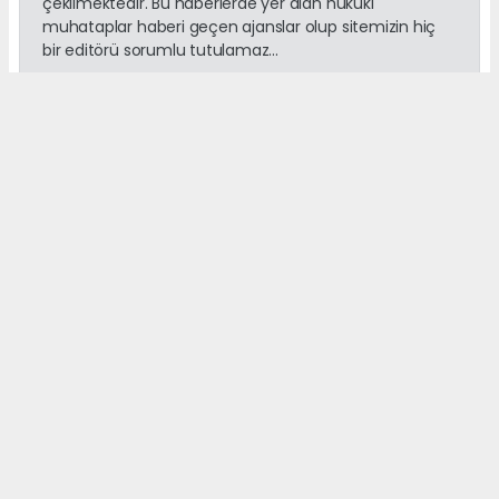
çekilmektedir. Bu haberlerde yer alan hukuki
muhataplar haberi geçen ajanslar olup sitemizin hiç
bir editörü sorumlu tutulamaz...
Okuyucu Yorumları
(0)
Gönder
Yorum yazarak Topluluk Kuralları’nı kabul etmiş bulunuyor ve
adanayerelhaber.com sitesine yaptığınız yorumunuzla ilgili doğrudan veya
dolaylı tüm sorumluluğu tek başınıza üstleniyorsunuz. Yazılan tüm
yorumlardan site yönetimi hiçbir şekilde sorumlu tutulamaz.
haber paketi
haber scripti
haber yazılımı