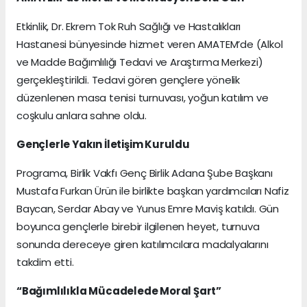
Etkinlik, Dr. Ekrem Tok Ruh Sağlığı ve Hastalıkları
Hastanesi bünyesinde hizmet veren AMATEM’de (Alkol
ve Madde Bağımlılığı Tedavi ve Araştırma Merkezi)
gerçekleştirildi. Tedavi gören gençlere yönelik
düzenlenen masa tenisi turnuvası, yoğun katılım ve
coşkulu anlara sahne oldu.
Gençlerle Yakın İletişim Kuruldu
Programa, Birlik Vakfı Genç Birlik Adana Şube Başkanı
Mustafa Furkan Ürün ile birlikte başkan yardımcıları Nafiz
Baycan, Serdar Abay ve Yunus Emre Maviş katıldı. Gün
boyunca gençlerle birebir ilgilenen heyet, turnuva
sonunda dereceye giren katılımcılara madalyalarını
takdim etti.
“Bağımlılıkla Mücadelede Moral Şart”