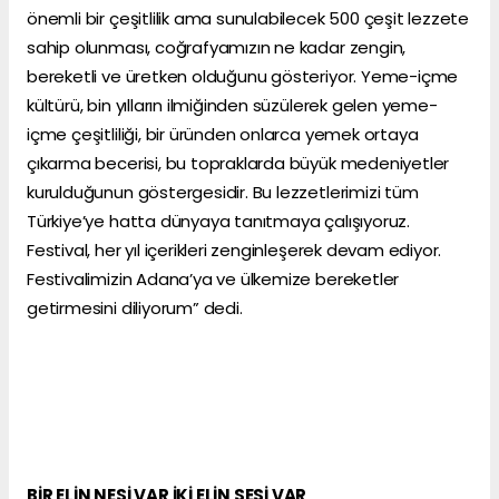
önemli bir çeşitlilik ama sunulabilecek 500 çeşit lezzete
sahip olunması, coğrafyamızın ne kadar zengin,
bereketli ve üretken olduğunu gösteriyor. Yeme-içme
kültürü, bin yılların ilmiğinden süzülerek gelen yeme-
içme çeşitliliği, bir üründen onlarca yemek ortaya
çıkarma becerisi, bu topraklarda büyük medeniyetler
kurulduğunun göstergesidir. Bu lezzetlerimizi tüm
Türkiye’ye hatta dünyaya tanıtmaya çalışıyoruz.
Festival, her yıl içerikleri zenginleşerek devam ediyor.
Festivalimizin Adana’ya ve ülkemize bereketler
getirmesini diliyorum” dedi.
BİR ELİN NESİ VAR İKİ ELİN SESİ VAR