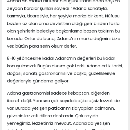
Adana’nın marka bir kent olduğunu ifade eden Başkan
Zeydan Karalar şunları söyledi: “Adana sanatıyla,
tarımıyla, ticaretiyle, her şeyiyle marka bir kent. Nüfusu
bizden az olan ama devletten aldığı gelir bizden fazla
olan şehirlerin belediye başkanlarına bazen takılırım bu
konuda. Onlar da bana, ‘Adana’nın marka değerini bize
ver, bütün para serin olsun’ derler.
8-10 yıl öncesine kadar Adana’nın değerleri bu kadar
konuşulmazdı. Bugün durum çok farklı. Adana artık tarihi,
doğası, sanatı, gastronomisi ve başka, güzellikleriyle
değerleriyle gündeme geliyor.
Adana gastronomisi sadece kebaptan, ciğerden
ibaret değil. Yanı sıra çok sayıda başka eşsiz lezzet de
var. Burada yetişen patlıcanımızla yapılan dolmanın,
güvecin lezzeti dillere destandır. Çok sayıda
yemeğimiz, lezzetimiz mevcut. Adana’da yetişen