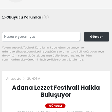
Okuyucu Yorumları
(0)
Gönder
Yorum yazarak Topluluk Kuralları’nı kabul etmiş bulunuyor ve
adanayerelhaber.com sitesine yaptığınız yorumunuzla ilgili doğrudan veya
dolaylı tüm sorumluluğu tek başınıza üstleniyorsunuz. Yazılan tüm
yorumlardan site yönetimi hiçbir şekilde sorumlu tutulamaz.
Anasayfa
GÜNDEM
Adana Lezzet Festivali Halkla
Buluşuyor
GÜNDEM