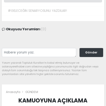
#GELECEĞİN SENARYOSUNU YAZDILAR!
Okuyucu Yorumları
(0)
Gönder
Yorum yazarak Topluluk Kuralları’nı kabul etmiş bulunuyor ve
adanayerelhaber.com sitesine yaptığınız yorumunuzla ilgili doğrudan veya
dolaylı tüm sorumluluğu tek başınıza üstleniyorsunuz. Yazılan tüm
yorumlardan site yönetimi hiçbir şekilde sorumlu tutulamaz.
Anasayfa
GÜNDEM
KAMUOYUNA AÇIKLAMA