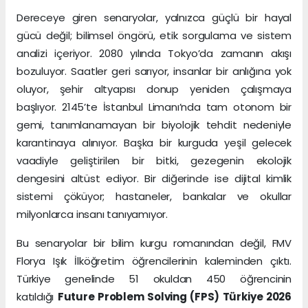
Dereceye giren senaryolar, yalnızca güçlü bir hayal
gücü değil; bilimsel öngörü, etik sorgulama ve sistem
analizi içeriyor. 2080 yılında Tokyo’da zamanın akışı
bozuluyor. Saatler geri sarıyor, insanlar bir anlığına yok
oluyor, şehir altyapısı donup yeniden çalışmaya
başlıyor. 2145’te İstanbul Limanı’nda tam otonom bir
gemi, tanımlanamayan bir biyolojik tehdit nedeniyle
karantinaya alınıyor. Başka bir kurguda yeşil gelecek
vaadiyle geliştirilen bir bitki, gezegenin ekolojik
dengesini altüst ediyor. Bir diğerinde ise dijital kimlik
sistemi çöküyor; hastaneler, bankalar ve okullar
milyonlarca insanı tanıyamıyor.
Bu senaryolar bir bilim kurgu romanından değil, FMV
Florya Işık İlköğretim öğrencilerinin kaleminden çıktı.
Türkiye genelinde 51 okuldan 450 öğrencinin
katıldığı
Future Problem Solving (FPS) Türkiye 2026