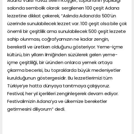
Adana Valisi Yavuz Selim Köşger, toplantının yapıldığı
salonda sembolik olarak sergilenen 100 çeşit Adana
lezzetine dikkat çekerek, “Aslında Adana’da 500’ün
üzerinde sunulabilecek lezzet var. 100 çeşit olsa bile çok
önemli bir çeşitlilik ama sunulabilecek 500 çeşit lezzete
sahip olunması, coğrafyamızın ne kadar zengin,
bereketli ve üretken olduğunu gösteriyor. Yeme-içme
kültürü, bin yılların ilmiğinden süzülerek gelen yeme-
içme çeşitliliği, bir üründen onlarca yemek ortaya
çıkarma becerisi, bu topraklarda büyük medeniyetler
kurulduğunun göstergesidir. Bu lezzetlerimizi tüm
Türkiye’ye hatta dünyaya tanıtmaya çalışıyoruz.
Festival, her yıl içerikleri zenginleşerek devam ediyor.
Festivalimizin Adana’ya ve ülkemize bereketler
getirmesini diliyorum” dedi.