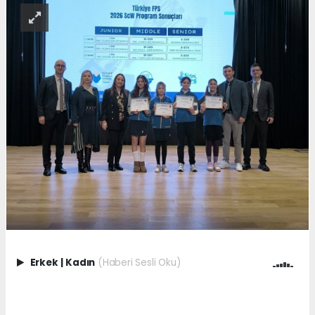
Erkek
|
Kadın
(Haberi Sesli Oku)