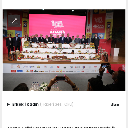
Erkek
|
Kadın
(Haberi Sesli Oku)