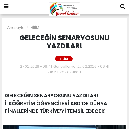
Anasayfa
BİLİM
GELECEĞİN SENARYOSUNU
YAZDILAR!
BİLİM
27.02.2026 - 06:41, Güncelleme: 27.02.2026 - 06:41
2495+ kez okundu.
GELECEĞİN SENARYOSUNU YAZDILAR!
İLKÖĞRETİM ÖĞRENCİLERİ ABD’DE DÜNYA
FİNALLERİNDE TÜRKİYE’Yİ TEMSİL EDECEK