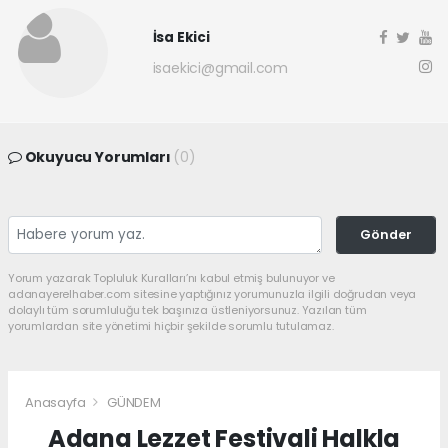
İsa Ekici
isaekici@gmail.com
Okuyucu Yorumları
(0)
Gönder
Yorum yazarak Topluluk Kuralları’nı kabul etmiş bulunuyor ve
adanayerelhaber.com sitesine yaptığınız yorumunuzla ilgili doğrudan veya
dolaylı tüm sorumluluğu tek başınıza üstleniyorsunuz. Yazılan tüm
yorumlardan site yönetimi hiçbir şekilde sorumlu tutulamaz.
Anasayfa
GÜNDEM
Adana Lezzet Festivali Halkla