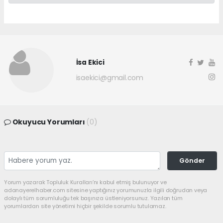
İsa Ekici
isaekici@gmail.com
Okuyucu Yorumları
(0)
Gönder
Yorum yazarak Topluluk Kuralları’nı kabul etmiş bulunuyor ve
adanayerelhaber.com sitesine yaptığınız yorumunuzla ilgili doğrudan veya
dolaylı tüm sorumluluğu tek başınıza üstleniyorsunuz. Yazılan tüm
yorumlardan site yönetimi hiçbir şekilde sorumlu tutulamaz.