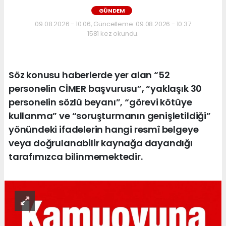
GÜNDEM
09.08.2026 - 10:06, Güncelleme: 09.08.2026 - 10:37
1581 kez okundu.
Söz konusu haberlerde yer alan “52
personelin CİMER başvurusu”, “yaklaşık 30
personelin sözlü beyanı”, “görevi kötüye
kullanma” ve “soruşturmanın genişletildiği”
yönündeki ifadelerin hangi resmî belgeye
veya doğrulanabilir kaynağa dayandığı
tarafımızca bilinmemektedir.