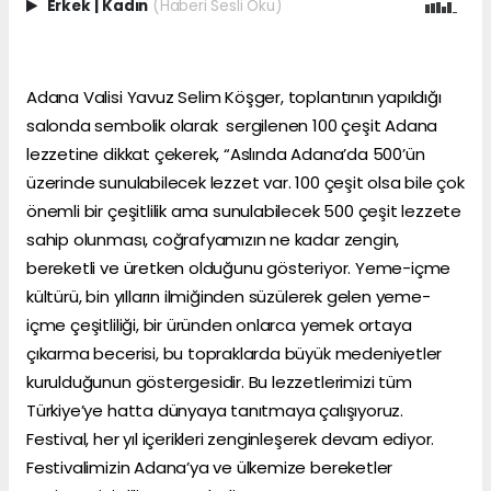
Erkek
|
Kadın
(Haberi Sesli Oku)
Adana Valisi Yavuz Selim Köşger, toplantının yapıldığı
salonda sembolik olarak sergilenen 100 çeşit Adana
lezzetine dikkat çekerek, “Aslında Adana’da 500’ün
üzerinde sunulabilecek lezzet var. 100 çeşit olsa bile çok
önemli bir çeşitlilik ama sunulabilecek 500 çeşit lezzete
sahip olunması, coğrafyamızın ne kadar zengin,
bereketli ve üretken olduğunu gösteriyor. Yeme-içme
kültürü, bin yılların ilmiğinden süzülerek gelen yeme-
içme çeşitliliği, bir üründen onlarca yemek ortaya
çıkarma becerisi, bu topraklarda büyük medeniyetler
kurulduğunun göstergesidir. Bu lezzetlerimizi tüm
Türkiye’ye hatta dünyaya tanıtmaya çalışıyoruz.
Festival, her yıl içerikleri zenginleşerek devam ediyor.
Festivalimizin Adana’ya ve ülkemize bereketler