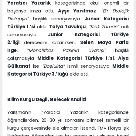
Yaratıcı Yazarlık
kategorisinde okul, önemli bir
başarıya imza attı.
Ayşe Yanılmaz
,
“Bir Ekolojik
Distopya”
başlıklı senaryosuyla
Junior Kategorisi
Türkiye 1.’si
oldu.
Talya Tavukçu
,
“Kırık Zaman”
adlı
senaryosuyla
Junior Kategorisi Türkiye
2.’liği
derecesini kazanırken,
Selen Maya Parla
İrge
,
“Monolithos Pasının Uyanışı”
başlıklı
çalışmasıyla
Middle Kategorisi Türkiye 1.’si
,
Alya
Gülkanat
ise
“Boşlukta”
isimli senaryosuyla
Middle
Kategorisi Türkiye 3.’lüğü
elde etti.
Bilim Kurgu Değil, Gelecek Analizi
Yarışmanın “Yaratıcı Yazarlık” kategorisinde
öğrencilerden, 20–30 yıl sonrasını bilimsel temelli bir
kurgu çerçevesinde ele almaları istendi. FMV Florya Işık
İlköğretim öğrencileri ise bu çerçeveyi yalnızca hayal