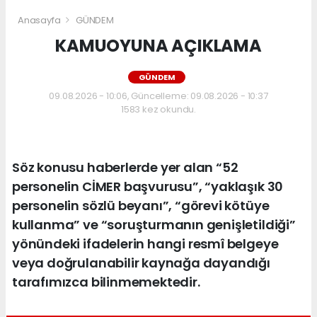
Anasayfa
GÜNDEM
KAMUOYUNA AÇIKLAMA
GÜNDEM
09.08.2026 - 10:06, Güncelleme: 09.08.2026 - 10:37
1583 kez okundu.
Söz konusu haberlerde yer alan “52
personelin CİMER başvurusu”, “yaklaşık 30
personelin sözlü beyanı”, “görevi kötüye
kullanma” ve “soruşturmanın genişletildiği”
yönündeki ifadelerin hangi resmî belgeye
veya doğrulanabilir kaynağa dayandığı
tarafımızca bilinmemektedir.