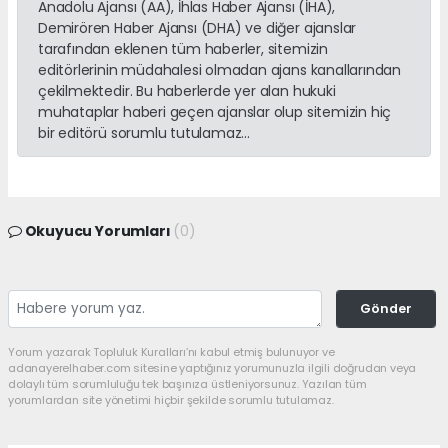
Anadolu Ajansı (AA), İhlas Haber Ajansı (İHA),
Demirören Haber Ajansı (DHA) ve diğer ajanslar
tarafından eklenen tüm haberler, sitemizin
editörlerinin müdahalesi olmadan ajans kanallarından
çekilmektedir. Bu haberlerde yer alan hukuki
muhataplar haberi geçen ajanslar olup sitemizin hiç
bir editörü sorumlu tutulamaz...
Okuyucu Yorumları
(0)
Gönder
Yorum yazarak Topluluk Kuralları’nı kabul etmiş bulunuyor ve
adanayerelhaber.com sitesine yaptığınız yorumunuzla ilgili doğrudan veya
dolaylı tüm sorumluluğu tek başınıza üstleniyorsunuz. Yazılan tüm
yorumlardan site yönetimi hiçbir şekilde sorumlu tutulamaz.