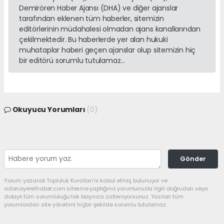
Demirören Haber Ajansı (DHA) ve diğer ajanslar
tarafından eklenen tüm haberler, sitemizin
editörlerinin müdahalesi olmadan ajans kanallarından
çekilmektedir. Bu haberlerde yer alan hukuki
muhataplar haberi geçen ajanslar olup sitemizin hiç
bir editörü sorumlu tutulamaz...
Okuyucu Yorumları
(0)
Gönder
Yorum yazarak Topluluk Kuralları’nı kabul etmiş bulunuyor ve
adanayerelhaber.com sitesine yaptığınız yorumunuzla ilgili doğrudan veya
dolaylı tüm sorumluluğu tek başınıza üstleniyorsunuz. Yazılan tüm
yorumlardan site yönetimi hiçbir şekilde sorumlu tutulamaz.