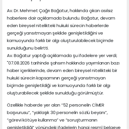
Av. Dr. Mehmet Çağrı Bağatur, hakkında çıkan asılsız
haberlere dair açıklamada bulundu. Bağatur, devam
eden bireysel nitelikteki hukuki sürecin haberlerde
gerçeği yansıtmayan şekilde genişletildiğini ve
kamuoyunda farklı bir algı oluşturulabilecek biçimde
sunulduğunu belirtti.
Av. Bağatur yaptığı açıklamada şu ifadelere yer verdi;
"07.08.2026 tarihinde şahsım hakkında yayımlanan bazı
haber içeriklerinde, devam eden bireysel nitelikteki bir
hukuki sürecin kapsamının gerçeği yansıtmayan
biçimde genişletildiği ve kamuoyunda farklı bir algı
oluşturabilecek şekilde sunulduğu görülmüştür.
Özellikle haberde yer alan “52 personelin CİMER
başvurusu”, “yaklaşık 30 personelin sözlü beyanı”,
“görevi kötüye kullanma” ve “soruşturmanın
genişletildiği” yönündeki ifadelerin hangi resmî belgeye