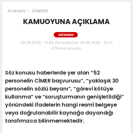
Anasayfa
GÜNDEM
KAMUOYUNA AÇIKLAMA
GÜNDEM
09.08.2026 - 10:06, Güncelleme: 09.08.2026 - 10:37
475 kez okundu.
Söz konusu haberlerde yer alan “52
personelin CİMER başvurusu”, “yaklaşık 30
personelin sözlü beyanı”, “görevi kötüye
kullanma” ve “soruşturmanın genişletildiği”
yönündeki ifadelerin hangi resmî belgeye
veya doğrulanabilir kaynağa dayandığı
tarafımızca bilinmemektedir.