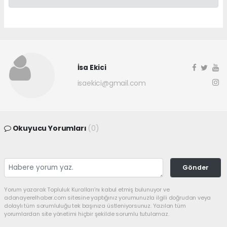
İsa Ekici
isaekici@gmail.com
Okuyucu Yorumları
(0)
Gönder
Yorum yazarak Topluluk Kuralları’nı kabul etmiş bulunuyor ve
adanayerelhaber.com sitesine yaptığınız yorumunuzla ilgili doğrudan veya
dolaylı tüm sorumluluğu tek başınıza üstleniyorsunuz. Yazılan tüm
yorumlardan site yönetimi hiçbir şekilde sorumlu tutulamaz.