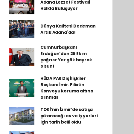
Adana Lezzet Festivali
Halkla Buluşuyor
Dünya Kalitesi Dedeman
Artık Adana'da!
Cumhurbaşkanı
Erdoğan’dan 29 Ekim
çağrısı: Yer gök bayrak
olsun!
HÜDA PAR Dış İlişkiler
Başkanı İmir: Filistin
Konvoyu koruma altına
alınmalı
TOKİ'nin İzmir'de satışa
çıkaracağı ev ve iş yerleri
için tarih belli oldu