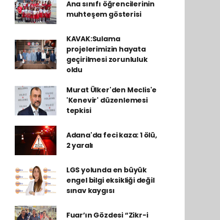
Ana sınıfı öğrencilerinin
muhteşem gösterisi
KAVAK:Sulama
projelerimizin hayata
geçirilmesi zorunluluk
oldu
Murat Ülker'den Meclis'e
'Kenevir' düzenlemesi
tepkisi
Adana'da feci kaza: 1 ölü,
2 yaralı
LGS yolunda en büyük
engel bilgi eksikliği değil
sınav kaygısı
Fuar’ın Gözdesi “Zikr-i