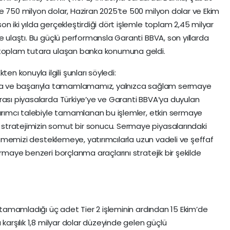
e 750 milyon dolar, Haziran 2025’te 500 milyon dolar ve Ekim
n iki yılda gerçekleştirdiği dört işlemle toplam 2,45 milyar
e ulaştı. Bu güçlü performansla Garanti BBVA, son yıllarda
 toplam tutara ulaşan banka konumuna geldi.
 konuyla ilgili şunları söyledi:
t arda ve başarıyla tamamlamamız, yalnızca sağlam sermaye
rası piyasalarda Türkiye’ye ve Garanti BBVA’ya duyulan
tırımcı talebiyle tamamlanan bu işlemler, etkin sermaye
tratejimizin somut bir sonucu. Sermaye piyasalarındaki
büyümemizi desteklemeye, yatırımcılarla uzun vadeli ve şeffaf
ermaye benzeri borçlanma araçlarını stratejik bir şekilde
a tamamladığı üç adet Tier 2 işleminin ardından 15 Ekim’de
karşılık 1,8 milyar dolar düzeyinde gelen güçlü