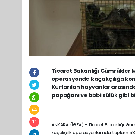
Ticaret Bakanlığı Gümrükler M
operasyonda kaçakçılığa konu 
Kurtarılan hayvanlar arasınd
papağanı ve tıbbi sülük gibi bi
ANKARA (İGFA) - Ticaret Bakanlığı, Gümr
kaçakçılık operasyonlarında toplam 58 bi