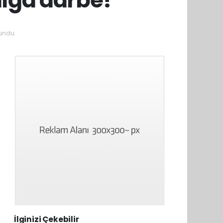
undu.
İlginizi Çekebilir