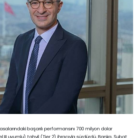
asalarındaki başarılı performansını 700 milyon dolar
III uyumlu) tahvil (Tier 2) ihracıyla sürdürdü. Banka, Şubat