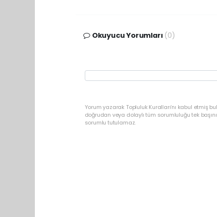
Okuyucu Yorumları
(0)
Yorum yazarak Topluluk Kuralları’nı kabul etmiş b
doğrudan veya dolaylı tüm sorumluluğu tek başınız
sorumlu tutulamaz.