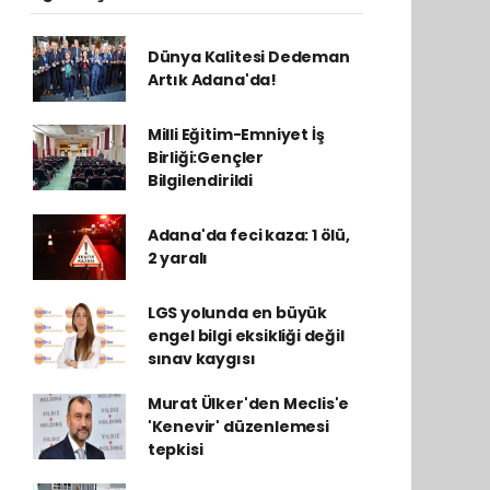
Dünya Kalitesi Dedeman
Artık Adana'da!
Milli Eğitim-Emniyet İş
Birliği:Gençler
Bilgilendirildi
Adana'da feci kaza: 1 ölü,
2 yaralı
LGS yolunda en büyük
engel bilgi eksikliği değil
sınav kaygısı
Murat Ülker'den Meclis'e
'Kenevir' düzenlemesi
tepkisi