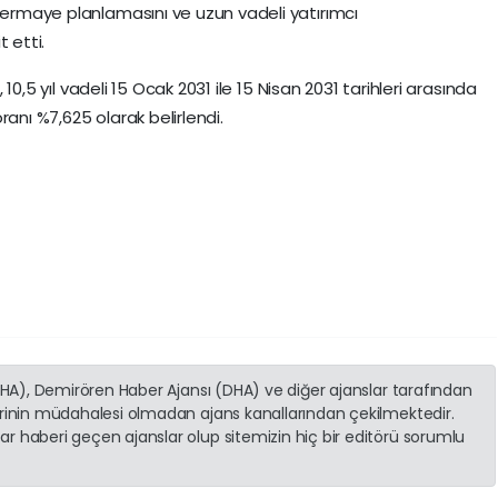
 sermaye planlamasını ve uzun vadeli yatırımcı
it etti.
, 10,5 yıl vadeli 15 Ocak 2031 ile 15 Nisan 2031 tarihleri arasında
ranı %7,625 olarak belirlendi.
(İHA), Demirören Haber Ajansı (DHA) ve diğer ajanslar tarafından
erinin müdahalesi olmadan ajans kanallarından çekilmektedir.
r haberi geçen ajanslar olup sitemizin hiç bir editörü sorumlu