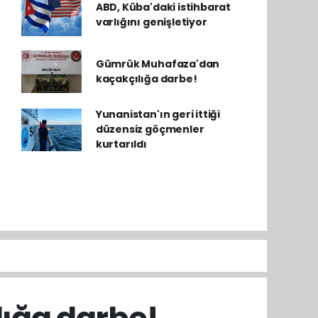
ABD, Küba'daki istihbarat
varlığını genişletiyor
Gümrük Muhafaza'dan
kaçakçılığa darbe!
Yunanistan'ın geri ittiği
düzensiz göçmenler
kurtarıldı
ığa darbe!