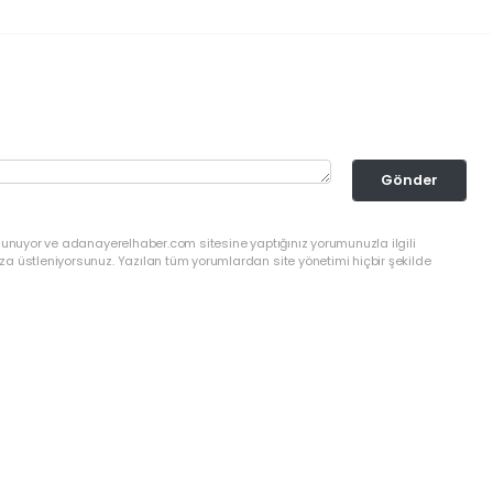
Gönder
ulunuyor ve adanayerelhaber.com sitesine yaptığınız yorumunuzla ilgili
a üstleniyorsunuz. Yazılan tüm yorumlardan site yönetimi hiçbir şekilde