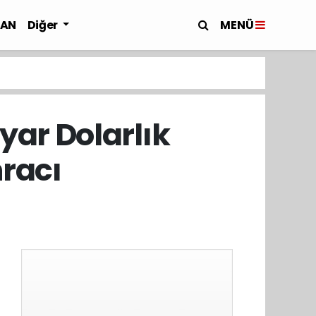
MENÜ
LAN
Diğer
yar Dolarlık
hracı