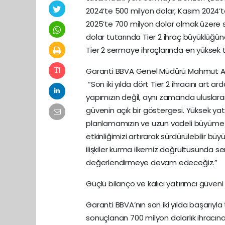
2024’te 500 milyon dolar, Kasım 2024’t
2025’te 700 milyon dolar olmak üzere so
dolar tutarında Tier 2 ihraç büyüklüğün
Tier 2 sermaye ihraçlarında en yüksek
Garanti BBVA Genel Müdürü Mahmut Akten
“Son iki yılda dört Tier 2 ihracını ar
yapımızın değil, aynı zamanda uluslara
güvenin açık bir göstergesi. Yüksek ya
planlamamızın ve uzun vadeli büyüme s
etkinliğimizi artırarak sürdürülebilir 
ilişkiler kurma ilkemiz doğrultusunda s
değerlendirmeye devam edeceğiz.”
Güçlü bilanço ve kalıcı yatırımcı güveni
Garanti BBVA’nın son iki yılda başarıyl
sonuçlanan 700 milyon dolarlık ihracına 