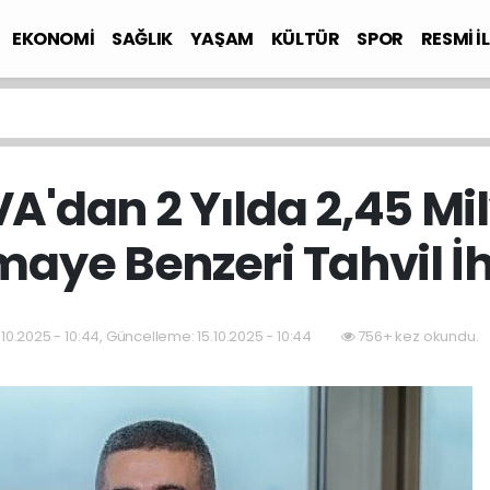
EKONOMİ
SAĞLIK
YAŞAM
KÜLTÜR
SPOR
RESMİ İ
A'dan 2 Yılda 2,45 Mil
aye Benzeri Tahvil İ
.10.2025 - 10:44, Güncelleme: 15.10.2025 - 10:44
756+ kez okundu.