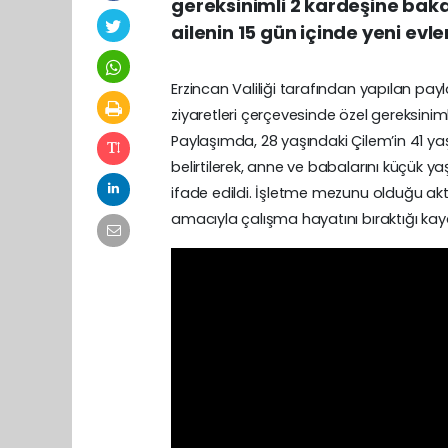
gereksinimli 2 kardeşine baka
ailenin 15 gün içinde yeni evl
Erzincan Valiliği tarafından yapılan p
ziyaretleri çerçevesinde özel gereksinimli 
Paylaşımda, 28 yaşındaki Çilem’in 41 ya
belirtilerek, anne ve babalarını küçük 
ifade edildi. İşletme mezunu olduğu akta
amacıyla çalışma hayatını bıraktığı kayd