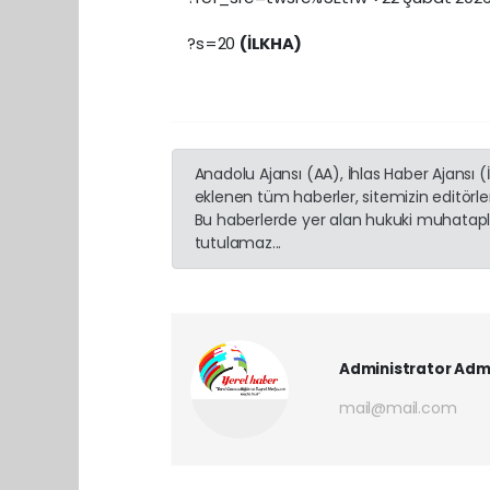
?s=20
(İLKHA)
Anadolu Ajansı (AA), İhlas Haber Ajansı 
eklenen tüm haberler, sitemizin editörl
Bu haberlerde yer alan hukuki muhatapla
tutulamaz...
Administrator Adm
mail@mail.com