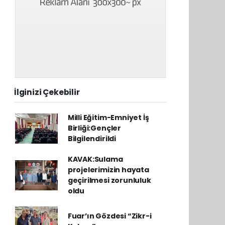
İlginizi Çekebilir
Milli Eğitim-Emniyet İş
Birliği:Gençler
Bilgilendirildi
KAVAK:Sulama
projelerimizin hayata
geçirilmesi zorunluluk
oldu
Fuar’ın Gözdesi “Zikr-i