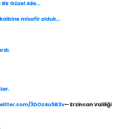
)
Bir Güzel Aile…
kalbine misafir olduk…
rdı.
lar.
twitter.com/3DOz4u5B3v
— Erzincan Valiliği
6