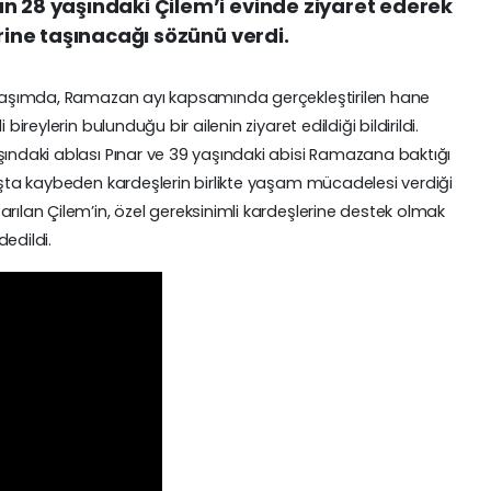
n 28 yaşındaki Çilem’i evinde ziyaret ederek
erine taşınacağı sözünü verdi.
aylaşımda, Ramazan ayı kapsamında gerçekleştirilen hane
bireylerin bulunduğu bir ailenin ziyaret edildiği bildirildi.
şındaki ablası Pınar ve 39 yaşındaki abisi Ramazana baktığı
yaşta kaybeden kardeşlerin birlikte yaşam mücadelesi verdiği
rılan Çilem’in, özel gereksinimli kardeşlerine destek olmak
edildi.