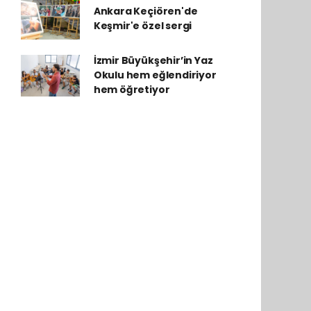
Ankara Keçiören'de
Keşmir'e özel sergi
İzmir Büyükşehir’in Yaz
Okulu hem eğlendiriyor
hem öğretiyor