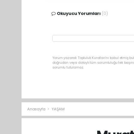
Okuyucu Yorumları
(0)
Yorum yazarak Topluluk Kuralları’nı kabul etmiş b
doğrudan veya dolaylı tüm sorumluluğu tek başınız
sorumlu tutulamaz.
Anasayfa
YAŞAM