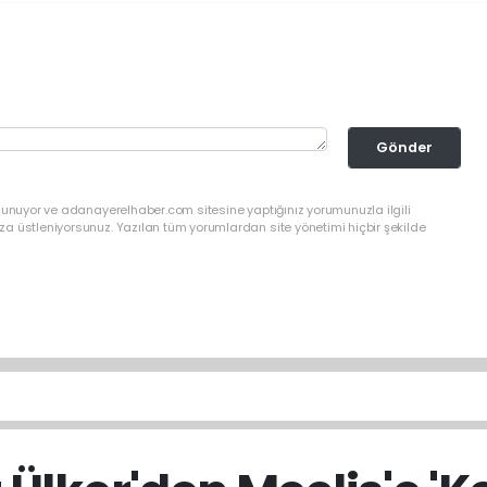
Gönder
ulunuyor ve adanayerelhaber.com sitesine yaptığınız yorumunuzla ilgili
a üstleniyorsunuz. Yazılan tüm yorumlardan site yönetimi hiçbir şekilde