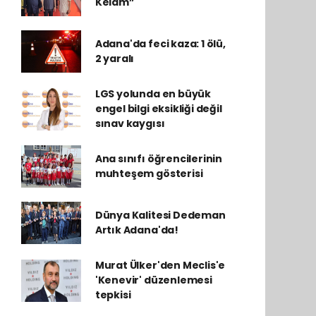
Kelam”
Adana'da feci kaza: 1 ölü,
2 yaralı
LGS yolunda en büyük
engel bilgi eksikliği değil
sınav kaygısı
Ana sınıfı öğrencilerinin
muhteşem gösterisi
Dünya Kalitesi Dedeman
Artık Adana'da!
Murat Ülker'den Meclis'e
'Kenevir' düzenlemesi
tepkisi