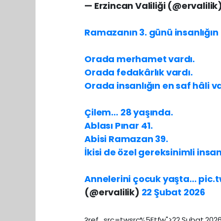
— Erzincan Valiliği (@ervalilik
Ramazanın 3. günü insanlığın 
Orada merhamet vardı.
Orada fedakârlık vardı.
Orada insanlığın en saf hâli va
Çilem… 28 yaşında.
Ablası Pınar 41.
Abisi Ramazan 39.
İkisi de özel gereksinimli insan
Annelerini çocuk yaşta…
pic.
(@ervalilik)
22 Şubat 2026
?ref_src=twsrc%5Etfw">22 Şubat 202