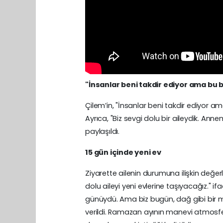
"İnsanlar beni takdir ediyor ama bu 
Çilem’in, "İnsanlar beni takdir ediyor am
Ayrıca, "Biz sevgi dolu bir aileydik. 
paylaşıldı.
15 gün içinde yeni ev
Ziyarette ailenin durumuna ilişkin değer
dolu aileyi yeni evlerine taşıyacağız." 
günüydü. Ama biz bugün, dağ gibi bir me
verildi. Ramazan ayının manevi atmosf