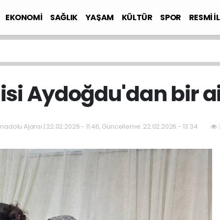
EKONOMİ
SAĞLIK
YAŞAM
KÜLTÜR
SPOR
RESMİ İ
isi Aydoğdu'dan bir a
nadolu Ajansı | 22.02.2026 - 11:46, Güncelleme: 22.02.2026 - 13:34