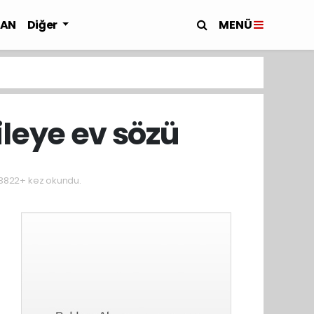
MENÜ
LAN
Diğer
ileye ev sözü
3822+ kez okundu.