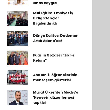
sınav kaygısı
Milli Eğitim-Emniyet İş
Birliği:Gençler
Bilgilendirildi
Dünya Kalitesi Dedeman
Artık Adana'da!
Fuar’ın Gözdesi “Zikr-i
Kelam”
Ana sınıfı öğrencilerinin
muhteşem gösterisi
Murat Ülker'den Meclis'e
'Kenevir' düzenlemesi
tepkisi