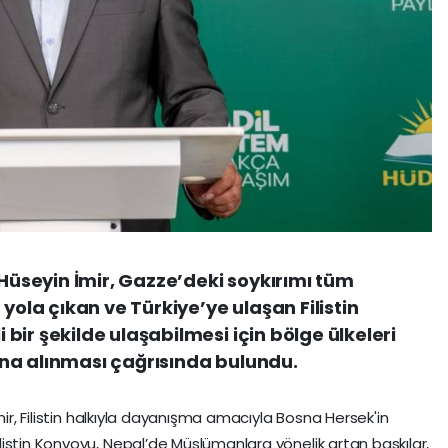
 Hüseyin İmir, Gazze’deki soykırımı tüm
la çıkan ve Türkiye’ye ulaşan Filistin
ir şekilde ulaşabilmesi için bölge ülkeleri
na alınması çağrısında bulundu.
mir, Filistin halkıyla dayanışma amacıyla Bosna Hersek'in
istin Konvoyu, Nepal’de Müslümanlara yönelik artan baskılar,