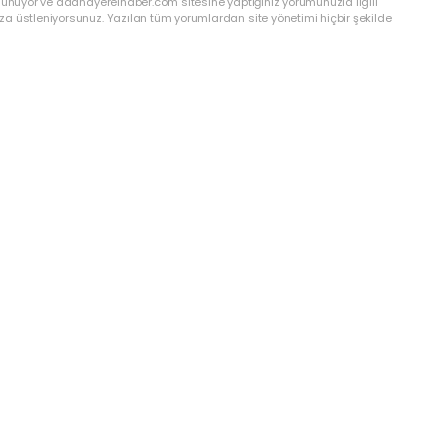
ulunuyor ve adanayerelhaber.com sitesine yaptığınız yorumunuzla ilgili
a üstleniyorsunuz. Yazılan tüm yorumlardan site yönetimi hiçbir şekilde