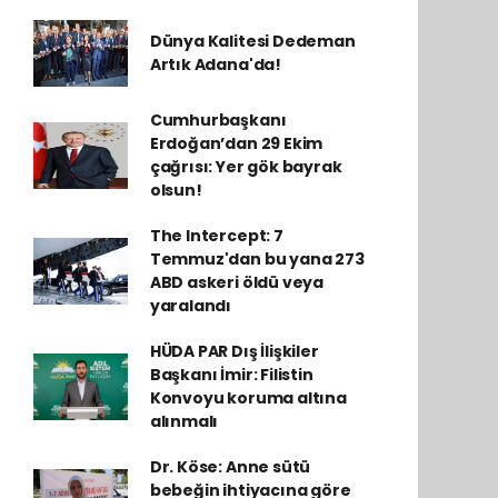
Dünya Kalitesi Dedeman
Artık Adana'da!
Cumhurbaşkanı
Erdoğan’dan 29 Ekim
çağrısı: Yer gök bayrak
olsun!
The Intercept: 7
Temmuz'dan bu yana 273
ABD askeri öldü veya
yaralandı
HÜDA PAR Dış İlişkiler
Başkanı İmir: Filistin
Konvoyu koruma altına
alınmalı
Dr. Köse: Anne sütü
bebeğin ihtiyacına göre