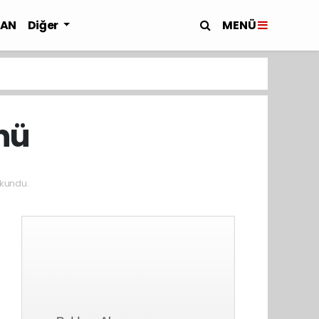
MENÜ
LAN
Diğer
nü
kundu.