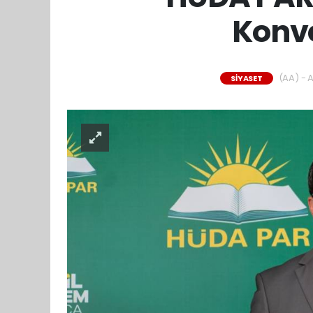
Konvo
(AA) - A
SİYASET