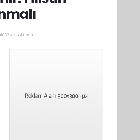
ınmalı
4033 kez okundu.