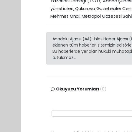
Yazarları Derneği (TSYD) Adana Şubesi
yöneticileri, Çukurova Gazeteciler C
Mehmet Önal, Metropol Gazetesi Sahibi T
Anadolu Ajansı (AA), İhlas Haber Ajansı 
eklenen tüm haberler, sitemizin editörl
Bu haberlerde yer alan hukuki muhatapla
tutulamaz...
Okuyucu Yorumları
(0)