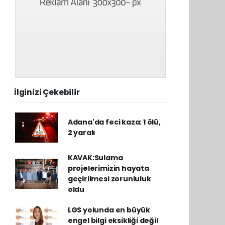
İlginizi Çekebilir
Adana'da feci kaza: 1 ölü,
2 yaralı
KAVAK:Sulama
projelerimizin hayata
geçirilmesi zorunluluk
oldu
LGS yolunda en büyük
engel bilgi eksikliği değil