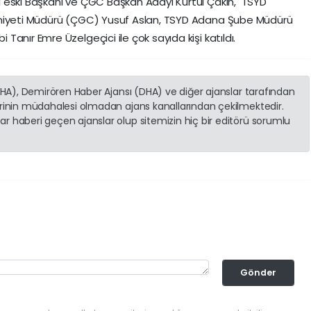
 eski Başkanı ve ÇGC Başkan Adayı Kurtul Çakın, TSYD
emiyeti Müdürü (ÇGC) Yusuf Aslan, TSYD Adana Şube Müdürü
anır Emre Üzelgeçici ile çok sayıda kişi katıldı.
(İHA), Demirören Haber Ajansı (DHA) ve diğer ajanslar tarafından
erinin müdahalesi olmadan ajans kanallarından çekilmektedir.
r haberi geçen ajanslar olup sitemizin hiç bir editörü sorumlu
Gönder