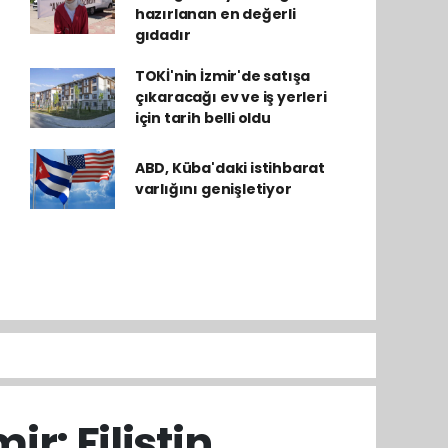
hazırlanan en değerli
gıdadır
TOKİ'nin İzmir'de satışa
çıkaracağı ev ve iş yerleri
için tarih belli oldu
ABD, Küba'daki istihbarat
varlığını genişletiyor
r: Filistin