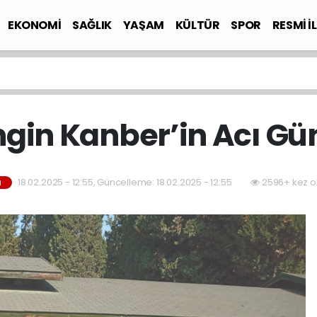
EKONOMİ
SAĞLIK
YAŞAM
KÜLTÜR
SPOR
RESMİ İ
ngin Kanber’in Acı Gü
18.02.2025 - 12:55, Güncelleme: 18.02.2025 - 12:55
2596+ kez o
M