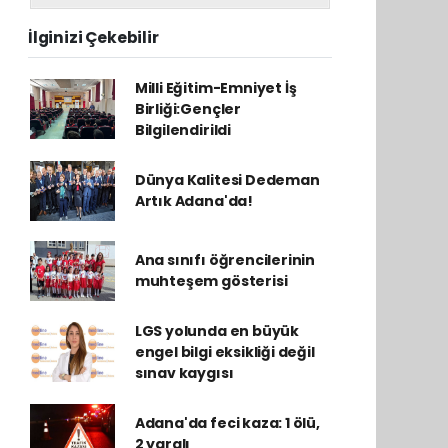
İlginizi Çekebilir
Milli Eğitim-Emniyet İş
Birliği:Gençler
Bilgilendirildi
Dünya Kalitesi Dedeman
Artık Adana'da!
Ana sınıfı öğrencilerinin
muhteşem gösterisi
LGS yolunda en büyük
engel bilgi eksikliği değil
sınav kaygısı
Adana'da feci kaza: 1 ölü,
2 yaralı