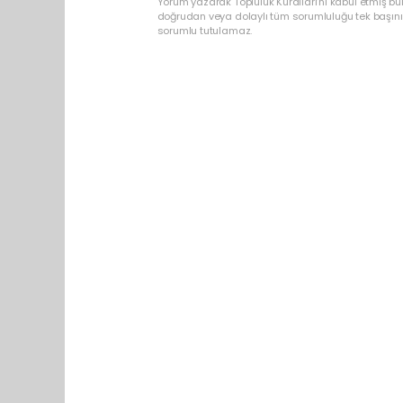
Yorum yazarak Topluluk Kuralları’nı kabul etmiş b
doğrudan veya dolaylı tüm sorumluluğu tek başınız
sorumlu tutulamaz.