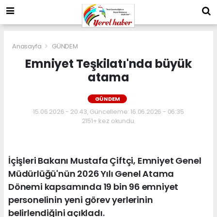
Anasayfa
GÜNDEM
Emniyet Teşkilatı'nda büyük
atama
GÜNDEM
15.06.2026 - 20:43, Güncelleme: 16.06.2026 - 06:35
2151+ kez okundu.
İçişleri Bakanı Mustafa Çiftçi, Emniyet Genel
Müdürlüğü'nün 2026 Yılı Genel Atama
Dönemi kapsamında 19 bin 96 emniyet
personelinin yeni görev yerlerinin
belirlendiğini açıkladı.