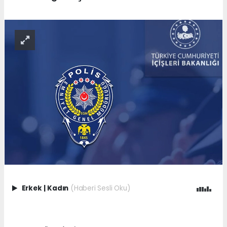
Erkek
|
Kadın
(Haberi Sesli Oku)