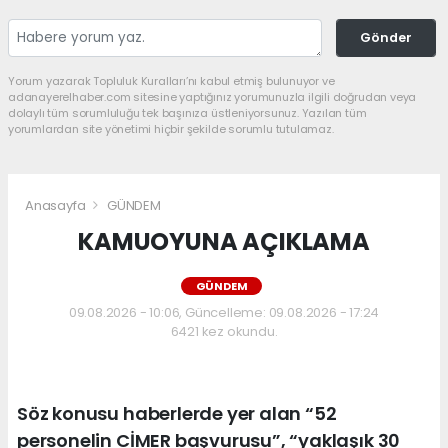
Gönder
Yorum yazarak Topluluk Kuralları’nı kabul etmiş bulunuyor ve
adanayerelhaber.com sitesine yaptığınız yorumunuzla ilgili doğrudan veya
dolaylı tüm sorumluluğu tek başınıza üstleniyorsunuz. Yazılan tüm
yorumlardan site yönetimi hiçbir şekilde sorumlu tutulamaz.
Anasayfa
GÜNDEM
KAMUOYUNA AÇIKLAMA
GÜNDEM
09.08.2026 - 10:06, Güncelleme: 09.08.2026 - 17:24
6421 kez okundu.
Söz konusu haberlerde yer alan “52
personelin CİMER başvurusu”, “yaklaşık 30