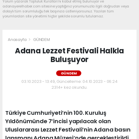
Yorum yazarak Topluluk Kuralları’nı kabul etmiş bulunuyor ve
adanayerelhaber.com sitesine yaptığınız yorumunuzla ilgili doğrudan veya
dolaylı tüm sorumluluğu tek başınıza üstleniyorsunuz. Yazılan tüm
yorumlardan site yönetimi hiçbir şekilde sorumlu tutulamaz.
Anasayfa
GÜNDEM
Adana Lezzet Festivali Halkla
Buluşuyor
GÜNDEM
03.10.2023 - 13:49, Güncelleme: 04.10.2023 - 06:24
2314+ kez okundu.
Türkiye Cumhuriyeti’nin 100. Kuruluş
Yıldönümünde 7’incisi yapılacak olan
Uluslararası Lezzet Festivali’nin Adana basın
lansmanı Adana Müzesi’nde gerçekleştirildi.