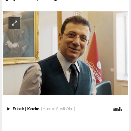
Erkek
|
Kadın
(Haberi Sesli Oku)