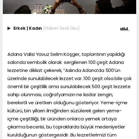
Erkek
|
Kadın
(Haberi Sesli Oku)
Adana Valisi Yavuz Selim Köşger, toplantının yapıldığı
salonda sembolik olarak sergilenen 100 çeşit Adana
lezzetine dikkat çekerek, “Aslında Adana’da 500’ün
üzerinde sunulabilecek lezzet var. 100 çeşit olsa bile çok
önemli bir çeşitlilik ama sunulabilecek 500 çeşit lezzete
sahip olunması, coğrafyamızın ne kadar zengin,
bereketli ve üretken olduğunu gösteriyor. Yeme-içme
kültürü, bin yılların ilmiğinden süzülerek gelen yeme-
içme çeşitliliği, bir üründen onlarca yemek ortaya
çıkarma becerisi, bu topraklarda büyük medeniyetler
kurulduğunun göstergesidir. Bu lezzetlerimizi tüm