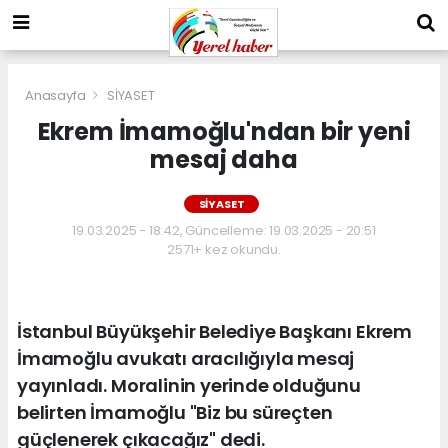
Anasayfa
SİYASET
Ekrem İmamoğlu'ndan bir yeni
mesaj daha
SİYASET
19.03.2025 - 18:42, Güncelleme: 19.03.2025 - 20:51
2571+ kez okundu.
İstanbul Büyükşehir Belediye Başkanı Ekrem
İmamoğlu avukatı aracılığıyla mesaj
yayınladı. Moralinin yerinde olduğunu
belirten İmamoğlu "Biz bu süreçten
güçlenerek çıkacağız" dedi.