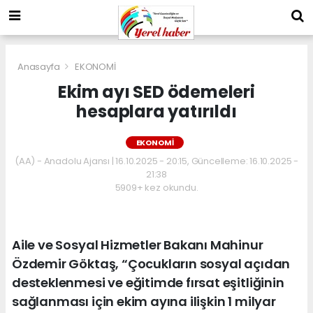
Anasayfa
EKONOMİ
Ekim ayı SED ödemeleri
hesaplara yatırıldı
EKONOMİ
(AA) - Anadolu Ajansı | 16.10.2025 - 20:15, Güncelleme: 16.10.2025 -
21:38
5909+ kez okundu.
Aile ve Sosyal Hizmetler Bakanı Mahinur
Özdemir Göktaş, “Çocukların sosyal açıdan
desteklenmesi ve eğitimde fırsat eşitliğinin
sağlanması için ekim ayına ilişkin 1 milyar