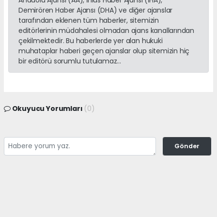
Demirören Haber Ajansı (DHA) ve diğer ajanslar
tarafından eklenen tüm haberler, sitemizin
editörlerinin müdahalesi olmadan ajans kanallarından
çekilmektedir. Bu haberlerde yer alan hukuki
muhataplar haberi geçen ajanslar olup sitemizin hiç
bir editörü sorumlu tutulamaz...
Okuyucu Yorumları
(0)
Gönder
Yorum yazarak Topluluk Kuralları’nı kabul etmiş bulunuyor ve
adanayerelhaber.com sitesine yaptığınız yorumunuzla ilgili doğrudan veya
dolaylı tüm sorumluluğu tek başınıza üstleniyorsunuz. Yazılan tüm
yorumlardan site yönetimi hiçbir şekilde sorumlu tutulamaz.