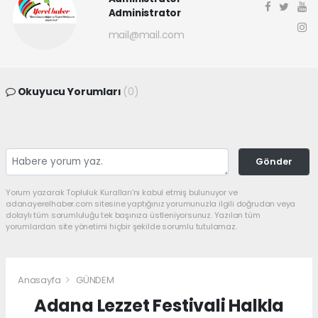
Administrator
mail@mail.com
Okuyucu Yorumları
(0)
Gönder
Yorum yazarak Topluluk Kuralları’nı kabul etmiş bulunuyor ve
adanayerelhaber.com sitesine yaptığınız yorumunuzla ilgili doğrudan veya
dolaylı tüm sorumluluğu tek başınıza üstleniyorsunuz. Yazılan tüm
yorumlardan site yönetimi hiçbir şekilde sorumlu tutulamaz.
Anasayfa
GÜNDEM
Adana Lezzet Festivali Halkla