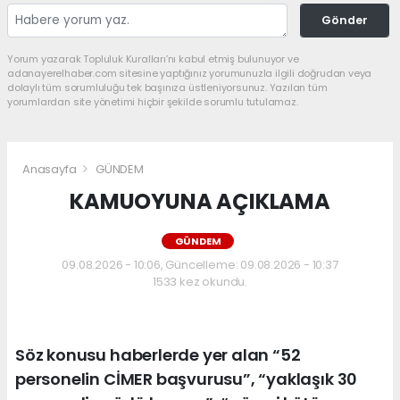
Gönder
Yorum yazarak Topluluk Kuralları’nı kabul etmiş bulunuyor ve
adanayerelhaber.com sitesine yaptığınız yorumunuzla ilgili doğrudan veya
dolaylı tüm sorumluluğu tek başınıza üstleniyorsunuz. Yazılan tüm
yorumlardan site yönetimi hiçbir şekilde sorumlu tutulamaz.
Anasayfa
GÜNDEM
KAMUOYUNA AÇIKLAMA
GÜNDEM
09.08.2026 - 10:06, Güncelleme: 09.08.2026 - 10:37
1533 kez okundu.
Söz konusu haberlerde yer alan “52
personelin CİMER başvurusu”, “yaklaşık 30