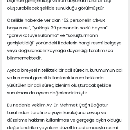
biçimde genişletildiği ve kamuoyunda farklı bir algı
oluşturabilecek şekilde sunulduğu görülmüştür.
Özellikle haberde yer alan “52 personelin CİMER
başvurusu”, “yaklaşık 30 personelin sözlü beyanı”,
“görevi kötüye kullanma” ve “soruşturmanın
genişletildiği” yönündeki ifadelerin hangi resmî belgeye
veya doğrulanabilir kaynağa dayandığı tarafımızca
bilinmemektedir.
Ayrıca bireysel nitelikteki bir adli sürecin, kurumumun adı
ve kurumsal görseli kullanılarak kurum hakkında
yürütülen bir adli süreç izlenimi oluşturacak şekilde
sunulması da ayrıca değerlendirilmiştir.
Bu nedenle vekilim Av. Dr. Mehmet Çağrı Bağatur
tarafından tarafınıza yayın kuruluşuna cevap ve
düzeltme hakkının kullanılması ve gerçeğe aykırı olduğu
değerlendirilen yayınların düzeltilmesi amacıyla resmî