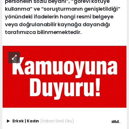
personelin sözlü beyanı”, “görevi kötüye
kullanma” ve “soruşturmanın genişletildiği”
yönündeki ifadelerin hangi resmî belgeye
veya doğrulanabilir kaynağa dayandığı
tarafımızca bilinmemektedir.
Erkek
|
Kadın
(Haberi Sesli Oku)