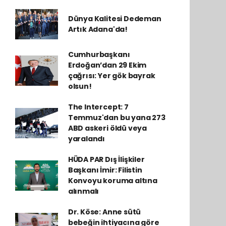
Dünya Kalitesi Dedeman
Artık Adana'da!
Cumhurbaşkanı
Erdoğan’dan 29 Ekim
çağrısı: Yer gök bayrak
olsun!
The Intercept: 7
Temmuz'dan bu yana 273
ABD askeri öldü veya
yaralandı
HÜDA PAR Dış İlişkiler
Başkanı İmir: Filistin
Konvoyu koruma altına
alınmalı
Dr. Köse: Anne sütü
bebeğin ihtiyacına göre