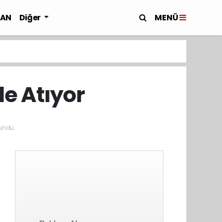
MENÜ
LAN
Diğer
e Atıyor
undu.