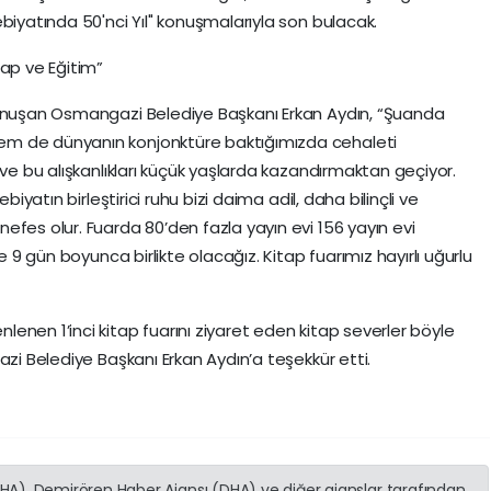
biyatında 50'nci Yıl" konuşmalarıyla son bulacak.
tap ve Eğitim”
konuşan Osmangazi Belediye Başkanı Erkan Aydın, “Şuanda
em de dünyanın konjonktüre baktığımızda cehaleti
 ve bu alışkanlıkları küçük yaşlarda kazandırmaktan geçiyor.
biyatın birleştirici ruhu bizi daima adil, daha bilinçli ve
efes olur. Fuarda 80’den fazla yayın evi 156 yayın evi
e 9 gün boyunca birlikte olacağız. Kitap fuarımız hayırlı uğurlu
enen 1’inci kitap fuarını ziyaret eden kitap severler böyle
azi Belediye Başkanı Erkan Aydın’a teşekkür etti.
(İHA), Demirören Haber Ajansı (DHA) ve diğer ajanslar tarafından