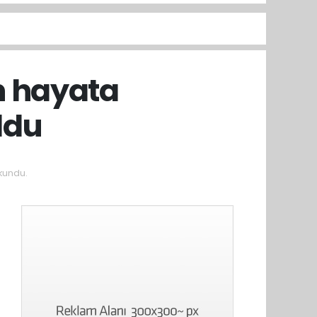
n hayata
ldu
kundu.