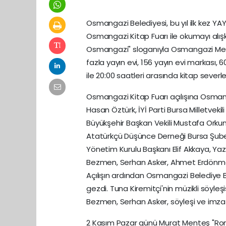
Osmangazi Belediyesi, bu yıl ilk kez YAY
Osmangazi Kitap Fuarı ile okumayı alışk
Osmangazi" sloganıyla Osmangazi Meyda
fazla yayın evi, 156 yayın evi markası, 6
ile 20:00 saatleri arasında kitap severl
Osmangazi Kitap Fuarı açılışına Osmang
Hasan Öztürk, İYİ Parti Bursa Milletvekil
Büyükşehir Başkan Vekili Mustafa Orku
Atatürkçü Düşünce Derneği Bursa Şub
Yönetim Kurulu Başkanı Elif Akkaya, Ya
Bezmen, Serhan Asker, Ahmet Erdönmez i
Açılışın ardından Osmangazi Belediye Ba
gezdi. Tuna Kiremitçi'nin müzikli söyle
Bezmen, Serhan Asker, söyleşi ve imza 
2 Kasım Pazar günü Murat Menteş "Roma