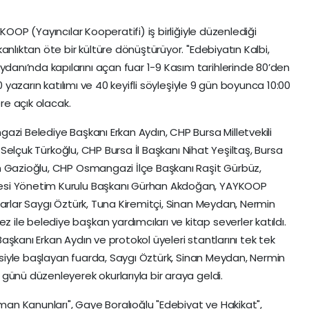
KOOP (Yayıncılar Kooperatifi) iş birliğiyle düzenlediği
anlıktan öte bir kültüre dönüştürüyor. "Edebiyatın Kalbi,
nı’nda kapılarını açan fuar 1-9 Kasım tarihlerinde 80’den
0 yazarın katılımı ve 40 keyifli söyleşiyle 9 gün boyunca 10:00
ere açık olacak.
azi Belediye Başkanı Erkan Aydın, CHP Bursa Milletvekili
i Selçuk Türkoğlu, CHP Bursa İl Başkanı Nihat Yeşiltaş, Bursa
n Gazioğlu, CHP Osmangazi İlçe Başkanı Raşit Gürbüz,
esi Yönetim Kurulu Başkanı Gürhan Akdoğan, YAYKOOP
zarlar Saygı Öztürk, Tuna Kiremitçi, Sinan Meydan, Nermin
le belediye başkan yardımcıları ve kitap severler katıldı.
şkanı Erkan Aydın ve protokol üyeleri stantlarını tek tek
şisiyle başlayan fuarda, Saygı Öztürk, Sinan Meydan, Nermin
günü düzenleyerek okurlarıyla bir araya geldi.
n Kanunları", Gaye Boralıoğlu "Edebiyat ve Hakikat",