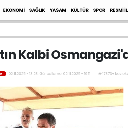
EKONOMİ
SAĞLIK
YAŞAM
KÜLTÜR
SPOR
RESMİ İ
tın Kalbi Osmangazi'd
02.11.2025 - 13:28, Güncelleme: 02.11.2025 - 19:11
17873+ kez ok
R