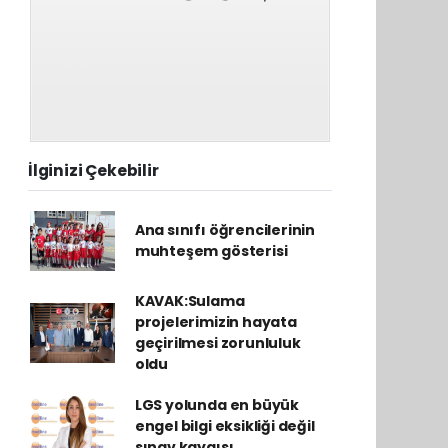
İlginizi Çekebilir
Ana sınıfı öğrencilerinin
muhteşem gösterisi
KAVAK:Sulama
projelerimizin hayata
geçirilmesi zorunluluk
oldu
LGS yolunda en büyük
engel bilgi eksikliği değil
sınav kaygısı