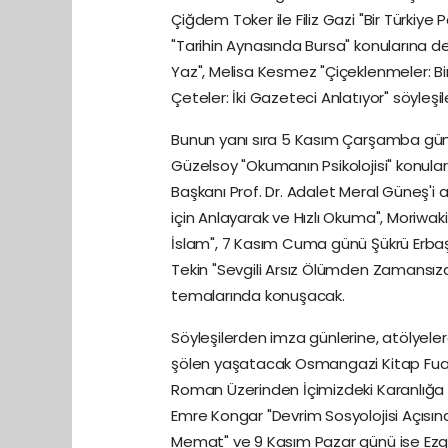
Çiğdem Toker ile Filiz Gazi "Bir Türkiy
"Tarihin Aynasında Bursa" konularına 
Yaz", Melisa Kesmez "Çiçeklenmeler: Bi
Çeteler: İki Gazeteci Anlatıyor" söyleşil
Bunun yanı sıra 5 Kasım Çarşamba günü 
Güzelsoy "Okumanın Psikolojisi" konula
Başkanı Prof. Dr. Adalet Meral Güneş'
için Anlayarak ve Hızlı Okuma", Moriwaki
İslam", 7 Kasım Cuma günü Şükrü Erbaş "
Tekin "Sevgili Arsız Ölümden Zamansıza"
temalarında konuşacak.
Söyleşilerden imza günlerine, atölyeler
şölen yaşatacak Osmangazi Kitap Fuarı,
Roman Üzerinden İçimizdeki Karanlığa Me
Emre Kongar "Devrim Sosyolojisi Açısın
Memat" ve 9 Kasım Pazar günü ise Ezgin 