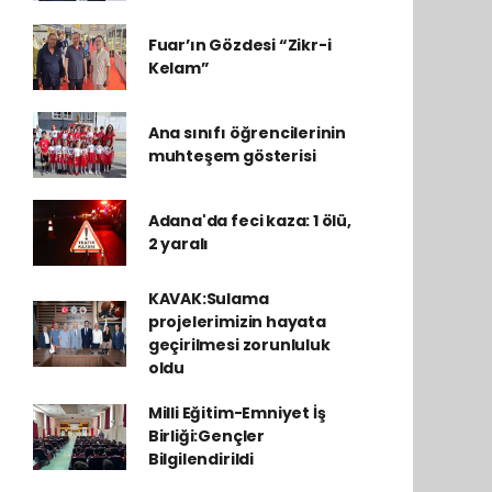
Fuar’ın Gözdesi “Zikr-i
Kelam”
Ana sınıfı öğrencilerinin
muhteşem gösterisi
Adana'da feci kaza: 1 ölü,
2 yaralı
KAVAK:Sulama
projelerimizin hayata
geçirilmesi zorunluluk
oldu
Milli Eğitim-Emniyet İş
Birliği:Gençler
Bilgilendirildi