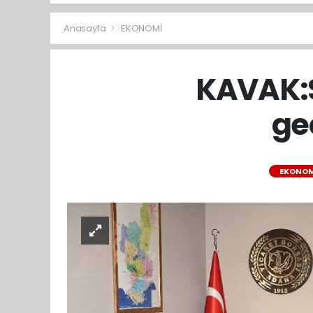
Anasayfa
EKONOMİ
KAVAK:S
ge
EKONOM