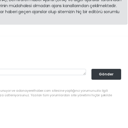
erinin müdahalesi olmadan ajans kanallarından çekilmektedir.
r haberi geçen ajanslar olup sitemizin hiç bir editörü sorumlu
Gönder
ulunuyor ve adanayerelhaber.com sitesine yaptığınız yorumunuzla ilgili
a üstleniyorsunuz. Yazılan tüm yorumlardan site yönetimi hiçbir şekilde