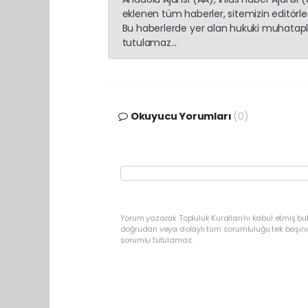
eklenen tüm haberler, sitemizin editörl
Bu haberlerde yer alan hukuki muhatapla
tutulamaz...
Okuyucu Yorumları
(0)
Yorum yazarak Topluluk Kuralları’nı kabul etmiş b
doğrudan veya dolaylı tüm sorumluluğu tek başınız
sorumlu tutulamaz.