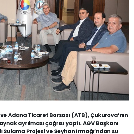
 ve Adana Ticaret Borsası (ATB), Çukurova’nın
aynak ayrılması çağrısı yaptı. AGV Başkanı
lı Sulama Projesi ve Seyhan Irmağı’ndan su