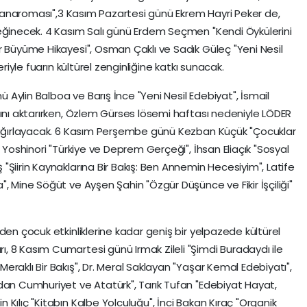
e Panaroması",3 Kasım Pazartesi günü Ekrem Hayri Peker de,
değinecek. 4 Kasım Salı günü Erdem Seçmen "Kendi Öykülerini
r Büyüme Hikayesi", Osman Çaklı ve Sadık Güleç "Yeni Nesil
eriyle fuarın kültürel zenginliğine katkı sunacak.
Aylin Balboa ve Barış İnce "Yeni Nesil Edebiyat", İsmail
rını aktarırken, Özlem Gürses lösemi haftası nedeniyle LÖDER
i ağırlayacak. 6 Kasım Perşembe günü Kezban Küçük "Çocuklar
 Yoshinori "Türkiye ve Deprem Gerçeği", İhsan Eliaçık "Sosyal
Şiirin Kaynaklarına Bir Bakış: Ben Annemin Hecesiyim", Latife
, Mine Söğüt ve Ayşen Şahin "Özgür Düşünce ve Fikir İşçiliği"
den çocuk etkinliklerine kadar geniş bir yelpazede kültürel
 8 Kasım Cumartesi günü Irmak Zileli "Şimdi Buradaydı ile
raklı Bir Bakış", Dr. Meral Saklayan "Yaşar Kemal Edebiyatı",
dan Cumhuriyet ve Atatürk", Tarık Tufan "Edebiyat Hayat,
Kılıç "Kitabın Kalbe Yolculuğu", İnci Bakan Kıraç "Organik