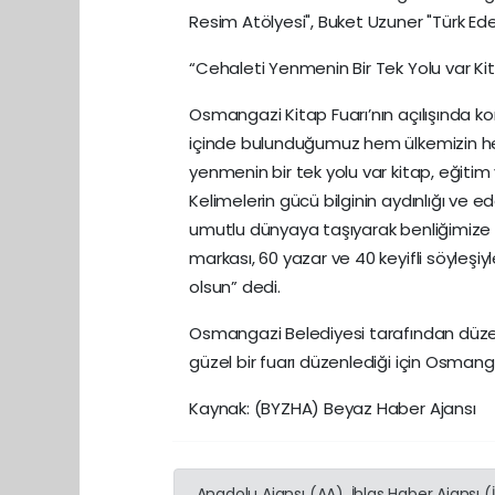
Resim Atölyesi", Buket Uzuner "Türk Ede
“Cehaleti Yenmenin Bir Tek Yolu var Ki
Osmangazi Kitap Fuarı’nın açılışında 
içinde bulunduğumuz hem ülkemizin h
yenmenin bir tek yolu var kitap, eğitim
Kelimelerin gücü bilginin aydınlığı ve ede
umutlu dünyaya taşıyarak benliğimize n
markası, 60 yazar ve 40 keyifli söyleşiyl
olsun” dedi.
Osmangazi Belediyesi tarafından düzenl
güzel bir fuarı düzenlediği için Osmang
Kaynak: (BYZHA) Beyaz Haber Ajansı
Anadolu Ajansı (AA), İhlas Haber Ajansı 