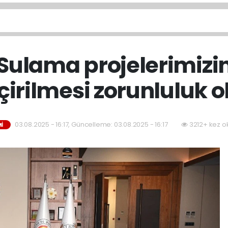
ulama projelerimizi
çirilmesi zorunluluk o
03.08.2025 - 16:17, Güncelleme: 03.08.2025 - 16:17
3212+ kez o
İ