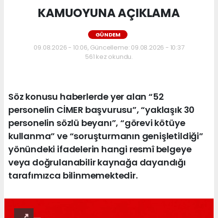
KAMUOYUNA AÇIKLAMA
GÜNDEM
09.08.2026 - 10:06, Güncelleme: 09.08.2026 - 10:37
561 kez okundu.
Söz konusu haberlerde yer alan “52
personelin CİMER başvurusu”, “yaklaşık 30
personelin sözlü beyanı”, “görevi kötüye
kullanma” ve “soruşturmanın genişletildiği”
yönündeki ifadelerin hangi resmî belgeye
veya doğrulanabilir kaynağa dayandığı
tarafımızca bilinmemektedir.