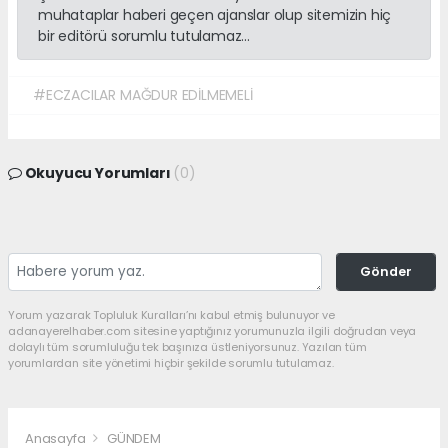
muhataplar haberi geçen ajanslar olup sitemizin hiç
bir editörü sorumlu tutulamaz...
#ECZACILAR MAĞDUR EDİLMEMELİ
Okuyucu Yorumları
(0)
Gönder
Yorum yazarak Topluluk Kuralları’nı kabul etmiş bulunuyor ve
adanayerelhaber.com sitesine yaptığınız yorumunuzla ilgili doğrudan veya
dolaylı tüm sorumluluğu tek başınıza üstleniyorsunuz. Yazılan tüm
yorumlardan site yönetimi hiçbir şekilde sorumlu tutulamaz.
Anasayfa
GÜNDEM