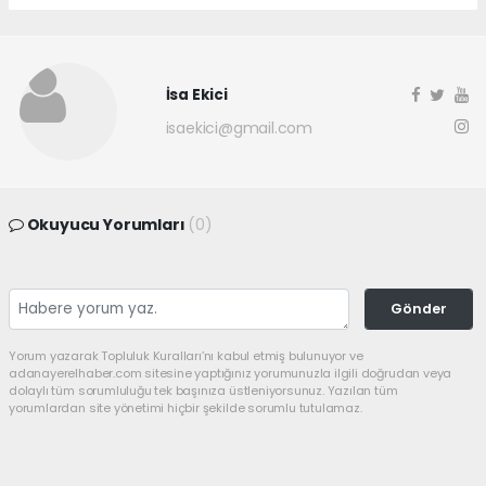
İsa Ekici
isaekici@gmail.com
Okuyucu Yorumları
(0)
Gönder
Yorum yazarak Topluluk Kuralları’nı kabul etmiş bulunuyor ve
adanayerelhaber.com sitesine yaptığınız yorumunuzla ilgili doğrudan veya
dolaylı tüm sorumluluğu tek başınıza üstleniyorsunuz. Yazılan tüm
yorumlardan site yönetimi hiçbir şekilde sorumlu tutulamaz.