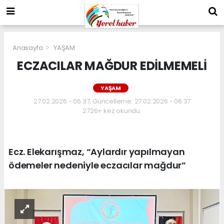
Anasayfa
YAŞAM
ECZACILAR MAĞDUR EDİLMEMELİ
YAŞAM
27.02.2026 - 06:37, Güncelleme: 27.02.2026 - 06:37
2726+ kez okundu.
Ecz. Elekarışmaz, “Aylardır yapılmayan
ödemeler nedeniyle eczacılar mağdur”