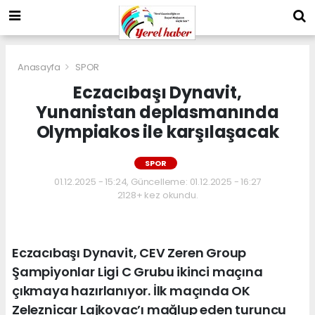
Anasayfa
SPOR
Eczacıbaşı Dynavit,
Yunanistan deplasmanında
Olympiakos ile karşılaşacak
SPOR
01.12.2025 - 15:24, Güncelleme: 01.12.2025 - 16:27
2128+ kez okundu.
Eczacıbaşı Dynavit, CEV Zeren Group
Şampiyonlar Ligi C Grubu ikinci maçına
çıkmaya hazırlanıyor. İlk maçında OK
Zeleznicar Lajkovac’ı mağlup eden turuncu