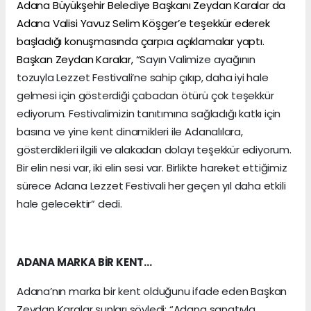
Adana Büyükşehir Belediye Başkanı Zeydan Karalar da
Adana Valisi Yavuz Selim Köşger’e teşekkür ederek
başladığı konuşmasında çarpıcı açıklamalar yaptı.
Başkan Zeydan Karalar, “
Sayın Valimize ayağının
tozuyla Lezzet Festivali’ne sahip çıkıp, daha iyi hale
gelmesi için gösterdiği çabadan ötürü çok teşekkür
ediyorum. Festivalimizin tanıtımına sağladığı katkı için
basına ve yine kent dinamikleri ile Adanalılara,
gösterdikleri ilgili ve alakadan dolayı teşekkür ediyorum.
Bir elin nesi var, iki elin sesi var. Birlikte hareket ettiğimiz
sürece Adana Lezzet Festivali her geçen yıl daha etkili
hale gelecektir” dedi.
ADANA MARKA BİR KENT…
Adana’nın marka bir kent olduğunu ifade eden Başkan
Zeydan Karalar şunları söyledi: “Adana sanatıyla,