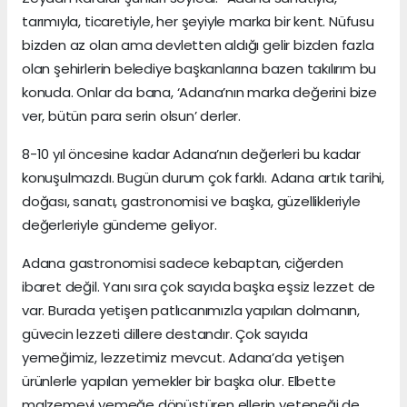
tarımıyla, ticaretiyle, her şeyiyle marka bir kent. Nüfusu
bizden az olan ama devletten aldığı gelir bizden fazla
olan şehirlerin belediye başkanlarına bazen takılırım bu
konuda. Onlar da bana, ‘Adana’nın marka değerini bize
ver, bütün para serin olsun’ derler.
8-10 yıl öncesine kadar Adana’nın değerleri bu kadar
konuşulmazdı. Bugün durum çok farklı. Adana artık tarihi,
doğası, sanatı, gastronomisi ve başka, güzellikleriyle
değerleriyle gündeme geliyor.
Adana gastronomisi sadece kebaptan, ciğerden
ibaret değil. Yanı sıra çok sayıda başka eşsiz lezzet de
var. Burada yetişen patlıcanımızla yapılan dolmanın,
güvecin lezzeti dillere destandır. Çok sayıda
yemeğimiz, lezzetimiz mevcut. Adana’da yetişen
ürünlerle yapılan yemekler bir başka olur. Elbette
malzemeyi yemeğe dönüştüren ellerin yeteneği de