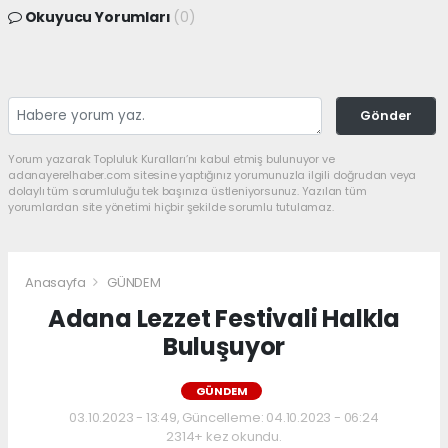
Okuyucu Yorumları
(0)
Gönder
Yorum yazarak Topluluk Kuralları’nı kabul etmiş bulunuyor ve
adanayerelhaber.com sitesine yaptığınız yorumunuzla ilgili doğrudan veya
dolaylı tüm sorumluluğu tek başınıza üstleniyorsunuz. Yazılan tüm
yorumlardan site yönetimi hiçbir şekilde sorumlu tutulamaz.
Anasayfa
GÜNDEM
Adana Lezzet Festivali Halkla
Buluşuyor
GÜNDEM
03.10.2023 - 13:49, Güncelleme: 04.10.2023 - 06:24
2314+ kez okundu.