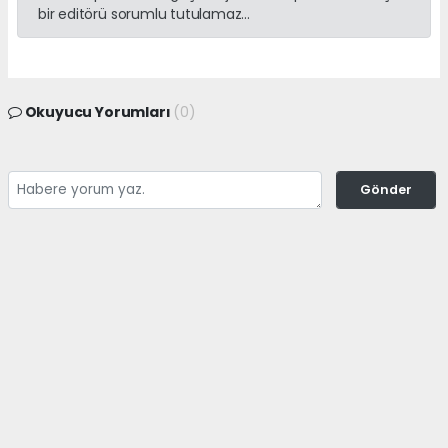
bir editörü sorumlu tutulamaz...
Okuyucu Yorumları
(0)
Gönder
Yorum yazarak Topluluk Kuralları’nı kabul etmiş bulunuyor ve
adanayerelhaber.com sitesine yaptığınız yorumunuzla ilgili doğrudan veya
dolaylı tüm sorumluluğu tek başınıza üstleniyorsunuz. Yazılan tüm
yorumlardan site yönetimi hiçbir şekilde sorumlu tutulamaz.
haber paketi
haber scripti
haber yazılımı
Tüm hakları saklı tutulmaktadır.Copyright 2026©
Haber Yazılımı:
Web Aksiyon ®