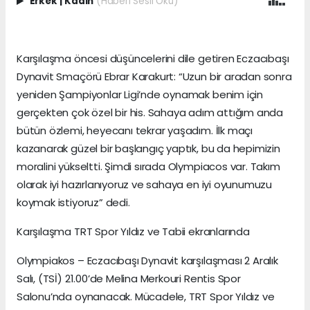
Erkek
|
Kadın
(Haberi Sesli Oku)
Karşılaşma öncesi düşüncelerini dile getiren Eczacıbaşı
Dynavit Smaçörü Ebrar Karakurt: “Uzun bir aradan sonra
yeniden Şampiyonlar Ligi’nde oynamak benim için
gerçekten çok özel bir his. Sahaya adım attığım anda
bütün özlemi, heyecanı tekrar yaşadım. İlk maçı
kazanarak güzel bir başlangıç yaptık, bu da hepimizin
moralini yükseltti. Şimdi sırada Olympiacos var. Takım
olarak iyi hazırlanıyoruz ve sahaya en iyi oyunumuzu
koymak istiyoruz” dedi.
Karşılaşma TRT Spor Yıldız ve Tabii ekranlarında
Olympiakos – Eczacıbaşı Dynavit karşılaşması 2 Aralık
Salı, (TSİ) 21.00’de Melina Merkouri Rentis Spor
Salonu’nda oynanacak. Mücadele, TRT Spor Yıldız ve