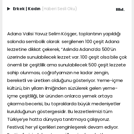
Erkek
|
Kadın
(Haberi Sesli Oku)
Adana Valisi Yavuz Selim Köşger, toplantının yapıldığı
salonda sembolik olarak sergilenen 100 çeşit Adana
lezzetine dikkat çekerek, “Aslında Adana’da 500’ün
üzerinde sunulabilecek lezzet var. 100 çeşit olsa bile çok
önemli bir çeşitlilik ama sunulabilecek 500 çeşit lezzete
sahip olunması, coğrafyamızın ne kadar zengin,
bereketli ve üretken olduğunu gösteriyor. Yeme-içme
kültürü, bin yılların ilmiğinden süzülerek gelen yeme-
içme çeşitliliği, bir üründen onlarca yemek ortaya
çıkarma becerisi, bu topraklarda büyük medeniyetler
kurulduğunun göstergesidir. Bu lezzetlerimizi tüm
Türkiye’ye hatta dünyaya tanıtmaya çalışıyoruz.
Festival, her yıl içerikleri zenginleşerek devam ediyor.