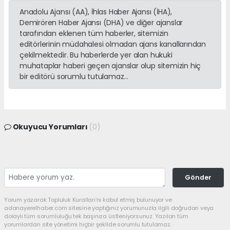
Anadolu Ajansı (AA), İhlas Haber Ajansı (İHA),
Demirören Haber Ajansı (DHA) ve diğer ajanslar
tarafından eklenen tüm haberler, sitemizin
editörlerinin müdahalesi olmadan ajans kanallarından
çekilmektedir. Bu haberlerde yer alan hukuki
muhataplar haberi geçen ajanslar olup sitemizin hiç
bir editörü sorumlu tutulamaz...
Okuyucu Yorumları
(0)
Gönder
Yorum yazarak Topluluk Kuralları’nı kabul etmiş bulunuyor ve
adanayerelhaber.com sitesine yaptığınız yorumunuzla ilgili doğrudan veya
dolaylı tüm sorumluluğu tek başınıza üstleniyorsunuz. Yazılan tüm
yorumlardan site yönetimi hiçbir şekilde sorumlu tutulamaz.