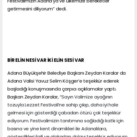
Festivalimizin Adana’ya ve ülkemize bereketler
getirmesini diliyorum” dedi.
BİR ELİN NESİ VAR İKİ ELİN SESİ VAR
Adana Büyükşehir Belediye Başkanı Zeydan Karalar da
Adana Valisi Yavuz Selim Köşger’e teşekkür ederek
başladığı konuşmasında çarpıcı açıklamalar yaptı.
Başkan Zeydan Karalar, “
Sayın Valimize ayağının
tozuyla Lezzet Festivali’ne sahip çıkıp, daha iyi hale
gelmesi için gösterdiği çabadan ötürü çok teşekkür
ediyorum. Festivalimizin tanıtımına sağladığı katkı için
basına ve yine kent dinamikleri ile Adanalılara,
gösterdikleri ilgili ve alakadan dolayı teşekkür ediyorum.