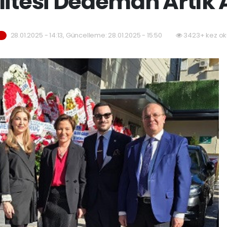
itesi Dedeman Artık
28.01.2025 - 14:13, Güncelleme: 28.01.2025 - 15:50
3423+ kez ok