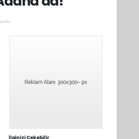
 Adana'da!
undu.
İlginizi Çekebilir