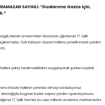
 RAMAZAN SAYGILI: “Dualarımız Gazze için,
k.”
ygılı, Mersin Limanı’ndan Gazze’ye uğurlanan 17. İyilik
ıklamada, Türk Kızılay’ın Gazze halkına yönelik insani yardım
tti.
alkını yalnız bırakmadıklarını vurgulayarak şunları söyledi:
u yana Gazze halkının yanında olmayı sürdürüyoruz.
ve desteğiyle bugüne kadar sayısız yardım operasyonunu
ğımız 17. İyilik Gemisi, bu aziz milletin vicdanını, merhametini