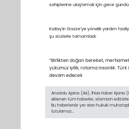
sahiplerine ulaştırmak için gece gündüz
Kızılay’ın Gazze’ye yönelik yardım faaliy
şu sözlerle tamamladı:
“Birlikten doğan bereket, merhamett
yükümüz iyilik, rotamız insanlık. Türk
devam edecek
Anadolu Ajansı (AA), İhlas Haber Ajansı 
eklenen tüm haberler, sitemizin editörl
Bu haberlerde yer alan hukuki muhatapla
tutulamaz...