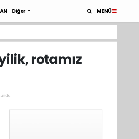
MENÜ
LAN
Diğer
ilik, rotamız
kundu.