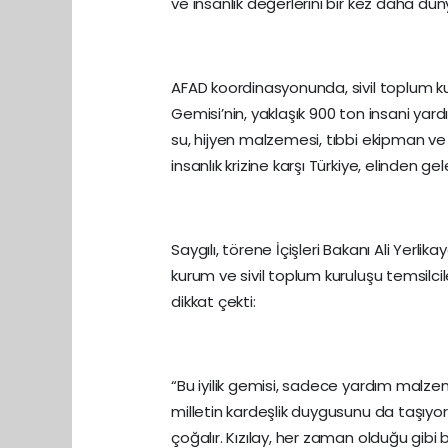
ve insanlık değerlerini bir kez daha dü
AFAD koordinasyonunda, sivil toplum kuru
Gemisi’nin, yaklaşık 900 ton insani yar
su, hijyen malzemesi, tıbbi ekipman v
insanlık krizine karşı Türkiye, elinden 
Saygılı, törene İçişleri Bakanı Ali Yerlik
kurum ve sivil toplum kuruluşu temsilcile
dikkat çekti:
“Bu iyilik gemisi, sadece yardım malzem
milletin kardeşlik duygusunu da taşıyor. 
çoğalır. Kızılay, her zaman olduğu gibi