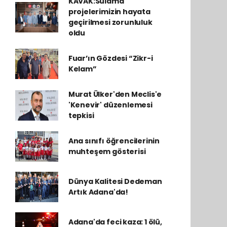
KAVAK:Sulama
projelerimizin hayata
geçirilmesi zorunluluk
oldu
Fuar’ın Gözdesi “Zikr-i
Kelam”
Murat Ülker'den Meclis'e
'Kenevir' düzenlemesi
tepkisi
Ana sınıfı öğrencilerinin
muhteşem gösterisi
Dünya Kalitesi Dedeman
Artık Adana'da!
Adana'da feci kaza: 1 ölü,