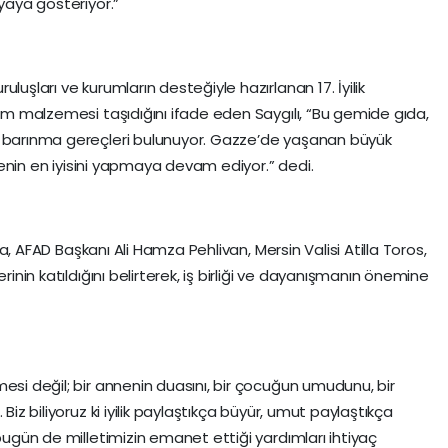
nyaya gösteriyor.”
luşları ve kurumların desteğiyle hazırlanan 17. İyilik
dım malzemesi taşıdığını ifade eden Saygılı, “Bu gemide gıda,
e barınma gereçleri bulunuyor. Gazze’de yaşanan büyük
gelenin en iyisini yapmaya devam ediyor.” dedi.
aya, AFAD Başkanı Ali Hamza Pehlivan, Mersin Valisi Atilla Toros,
rinin katıldığını belirterek, iş birliği ve dayanışmanın önemine
esi değil; bir annenin duasını, bir çocuğun umudunu, bir
Biz biliyoruz ki iyilik paylaştıkça büyür, umut paylaştıkça
 bugün de milletimizin emanet ettiği yardımları ihtiyaç