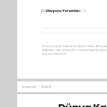
Okuyucu Yorumları
(0)
Yorum yazarak Topluluk Kuralları’nı kabul etmiş b
doğrudan veya dolaylı tüm sorumluluğu tek başınız
sorumlu tutulamaz.
Anasayfa
DÜNYA