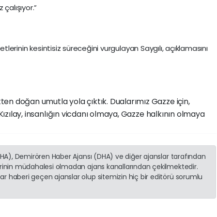
 çalışıyor.”
etlerinin kesintisiz süreceğini vurgulayan Saygılı, açıklamasını
en doğan umutla yola çıktık. Dualarımız Gazze için,
 Kızılay, insanlığın vicdanı olmaya, Gazze halkının olmaya
(İHA), Demirören Haber Ajansı (DHA) ve diğer ajanslar tarafından
erinin müdahalesi olmadan ajans kanallarından çekilmektedir.
r haberi geçen ajanslar olup sitemizin hiç bir editörü sorumlu