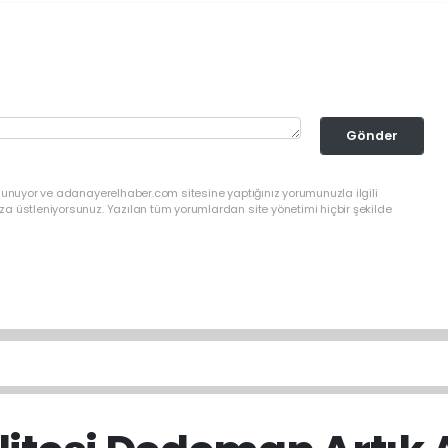
Gönder
ulunuyor ve adanayerelhaber.com sitesine yaptığınız yorumunuzla ilgili
a üstleniyorsunuz. Yazılan tüm yorumlardan site yönetimi hiçbir şekilde