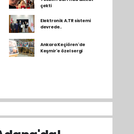
çekti
Elektronik A.TR sistemi
devrede..
Ankara Keçiören'de
Keşmir'e özel sergi