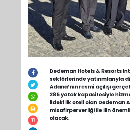
Dedeman Hotels & Resorts Int
sektörlerinde yatırımlarıyla d
Adana’nın resmi açılışı gerçe
285 yatak kapasitesiyle hizm
ildeki ilk oteli olan Dedeman
misafirperverliği ile ilin ön
olacak.