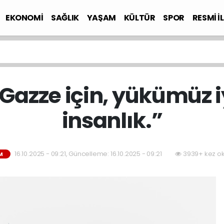
EKONOMİ
SAĞLIK
YAŞAM
KÜLTÜR
SPOR
RESMİ İ
Gazze için, yükümüz iy
insanlık.”
16.10.2025 - 09:21, Güncelleme: 16.10.2025 - 09:21
3939+ kez o
M