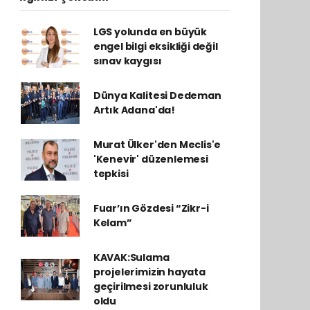
LGS yolunda en büyük
engel bilgi eksikliği değil
sınav kaygısı
Dünya Kalitesi Dedeman
Artık Adana'da!
Murat Ülker'den Meclis'e
'Kenevir' düzenlemesi
tepkisi
Fuar’ın Gözdesi “Zikr-i
Kelam”
KAVAK:Sulama
projelerimizin hayata
geçirilmesi zorunluluk
oldu