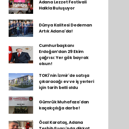
Adana Lezzet Festivali
Halkla Buluşuyor
Dünya Kalitesi Dedeman
Artık Adana'da!
Cumhurbaşkanı
Erdoğan’dan 29 Ekim
çağrısı: Yer gök bayrak
olsun!
TOKİ'nin İzmir'de satışa
çıkaracağı ev ve iş yerleri
için tarih belli oldu
Gümrük Muhafaza'dan
kaçakçılığa darbe!
Öcal Karataş, Adana
Tesbih Fuarı'nda dikkat