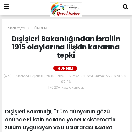
Anasayfa
GÜNDEM
Dışişleri Bakanlığından israilin
1915 olaylarına ilişkin kararına
tepki
GÜNDEM
(AA) - Anadolu Ajansı | 28.06.2026 - 22:34, Güncelleme: 29.06.2026 -
07:26
17023+ kez okundu.
Dışişleri Bakanlığı, "Tüm dünyanın gözü
önünde Filistin halkına yönelik sistematik
zulüm uygulayan ve Uluslararası Adalet