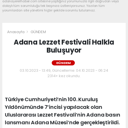
adanayerelhaber.com sitesine yaptığınız yorumunuzla ilgili doğrudan veya
dolaylı tüm sorumluluğu tek başınıza üstleniyorsunuz. Yazılan tüm
yorumlardan site yönetimi hiçbir şekilde sorumlu tutulamaz.
Anasayfa
GÜNDEM
Adana Lezzet Festivali Halkla
Buluşuyor
GÜNDEM
03.10.2023 - 13:49, Güncelleme: 04.10.2023 - 06:24
2314+ kez okundu.
Türkiye Cumhuriyeti’nin 100. Kuruluş
Yıldönümünde 7’incisi yapılacak olan
Uluslararası Lezzet Festivali’nin Adana basın
lansmanı Adana Müzesi’nde gerçekleştirildi.