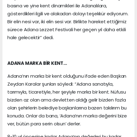
basına ve yine kent dinamikleri ile Adanalılara,
gösterdikleri ilgili ve alakadan dolayı teşekkür ediyorum.
Bir elin nesi var, iki elin sesi var. Birlikte hareket ettiğimiz
sürece Adana Lezzet Festivali her geçen yıl daha etkili
hale gelecektir” dedi.
ADANA MARKA BİR KENT…
Adana’nın marka bir kent olduğunu ifade eden Başkan
Zeydan Karalar şunları söyledi: “Adana sanatıyla,
tarımıyla, ticaretiyle, her şeyiyle marka bir kent. Nüfusu
bizden az olan ama devletten aldığı gelir bizden fazla
olan şehirlerin belediye başkanlarına bazen takılırım bu
konuda. Onlar da bana, ‘Adana’nın marka değerini bize
ver, bütün para serin olsun’ derler.
8-10 yıl öncesine kadar Adana’nın değerleri bu kadar