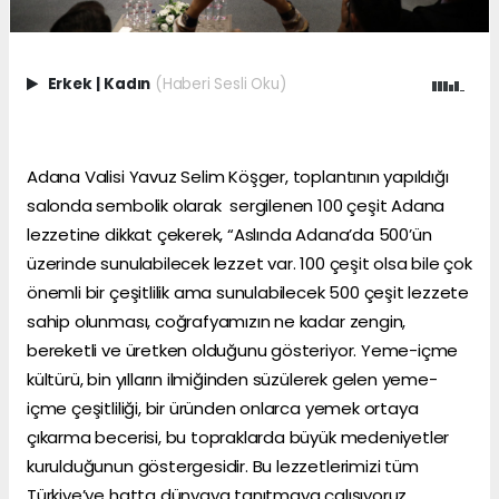
Erkek
|
Kadın
(Haberi Sesli Oku)
Adana Valisi Yavuz Selim Köşger, toplantının yapıldığı
salonda sembolik olarak sergilenen 100 çeşit Adana
lezzetine dikkat çekerek, “Aslında Adana’da 500’ün
üzerinde sunulabilecek lezzet var. 100 çeşit olsa bile çok
önemli bir çeşitlilik ama sunulabilecek 500 çeşit lezzete
sahip olunması, coğrafyamızın ne kadar zengin,
bereketli ve üretken olduğunu gösteriyor. Yeme-içme
kültürü, bin yılların ilmiğinden süzülerek gelen yeme-
içme çeşitliliği, bir üründen onlarca yemek ortaya
çıkarma becerisi, bu topraklarda büyük medeniyetler
kurulduğunun göstergesidir. Bu lezzetlerimizi tüm
Türkiye’ye hatta dünyaya tanıtmaya çalışıyoruz.