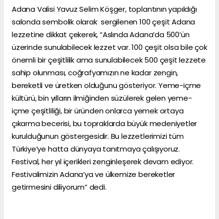
Adana Valisi Yavuz Selim Köşger, toplantının yapıldığı
salonda sembolik olarak sergilenen 100 çeşit Adana
lezzetine dikkat çekerek, “Aslında Adana’da 500’ün
üzerinde sunulabilecek lezzet var. 100 çeşit olsa bile çok
önemli bir çeşitlilik ama sunulabilecek 500 çeşit lezzete
sahip olunması, coğrafyamızın ne kadar zengin,
bereketli ve üretken olduğunu gösteriyor. Yeme-içme
kültürü, bin yılların ilmiğinden süzülerek gelen yeme-
içme çeşitliliği, bir üründen onlarca yemek ortaya
çıkarma becerisi, bu topraklarda büyük medeniyetler
kurulduğunun göstergesidir. Bu lezzetlerimizi tüm
Türkiye’ye hatta dünyaya tanıtmaya çalışıyoruz.
Festival, her yıl içerikleri zenginleşerek devam ediyor.
Festivalimizin Adana’ya ve ülkemize bereketler
getirmesini diliyorum” dedi.