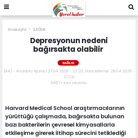
Anasayfa
SAĞLIK
Depresyonun nedeni
bağırsakta olabilir
SAĞLIK
(AA) - Anadolu Ajansı | 27.04.2026 - 23:20, Güncelleme: 28.04.2026 -
07:24
5457+ kez okundu.
Harvard Medical School araştırmacılarının
yürüttüğü çalışmada, bağırsakta bulunan
bazı bakterilerin çevresel kimyasallarla
etkileşime girerek iltihap sürecini tetiklediği