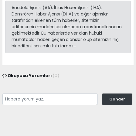
Anadolu Ajansı (AA), İhlas Haber Ajansı (İHA),
Demirören Haber Ajansı (DHA) ve diğer ajanslar
tarafından eklenen tüm haberler, sitemizin
editörlerinin müdahalesi olmadan ajans kanallarından
çekilmektedir. Bu haberlerde yer alan hukuki
muhataplar haberi geçen ajanslar olup sitemizin hiç
bir editörü sorumlu tutulamaz...
Okuyucu Yorumları
(0)
Gönder
Yorum yazarak Topluluk Kuralları’nı kabul etmiş bulunuyor ve
adanayerelhaber.com sitesine yaptığınız yorumunuzla ilgili doğrudan veya
dolaylı tüm sorumluluğu tek başınıza üstleniyorsunuz. Yazılan tüm
yorumlardan site yönetimi hiçbir şekilde sorumlu tutulamaz.