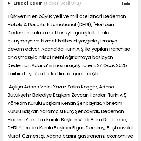
Erkek
|
Kadın
(Haberi Sesli Oku)
Türkiye’nin en büyük yerli ve milli otel zinciri Dedeman
Hotels & Resorts International (DHRI), "Herkesin
Dedeman"ı olma mottosuyla geniş kitleler ile
buluşmaya ve hizmet kalitesini yaygınlaştırmaya
devam ediyor. Adana'da Turin A.Ş. ile yapılan franchise
anlaşmasıyla misafirlerini ağırlamaya başlayan
Dedeman Adana’nın resmi açılış töreni, 27 Ocak 2025
tarihinde yoğun bir katılım ile gerçekleşti.
Açılışa Adana Valisi Yavuz Selim Köşger, Adana
Büyükşehir Belediye Başkanı Zeydan Karalar, Turin A.Ş.
Yönetim Kurulu Başkanı Kenan Şenbayrak, Yönetim
Kurulu Başkan Yardımcısı Burç Şenbayrak, Dedeman
Holding Yönetim Kurulu Başkan Vekili Banu Dedeman,
DHRI Yönetim Kurulu Başkanı Ergün Demiray, Başkanvekili
Murat Özmestçi, Adana basını, gastronomi, ekonomi ve