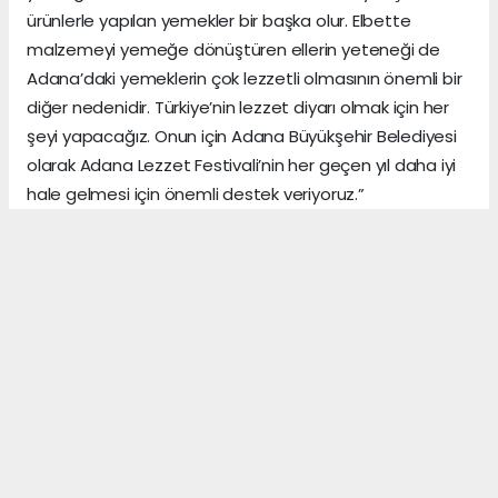
ürünlerle yapılan yemekler bir başka olur. Elbette
malzemeyi yemeğe dönüştüren ellerin yeteneği de
Adana’daki yemeklerin çok lezzetli olmasının önemli bir
diğer nedenidir. Türkiye’nin lezzet diyarı olmak için her
şeyi yapacağız. Onun için Adana Büyükşehir Belediyesi
olarak Adana Lezzet Festivali’nin her geçen yıl daha iyi
hale gelmesi için önemli destek veriyoruz.”
ADANA HABERİ
Anadolu Ajansı (AA), İhlas Haber Ajansı (İHA),
Demirören Haber Ajansı (DHA) ve diğer ajanslar
tarafından eklenen tüm haberler, sitemizin
editörlerinin müdahalesi olmadan ajans kanallarından