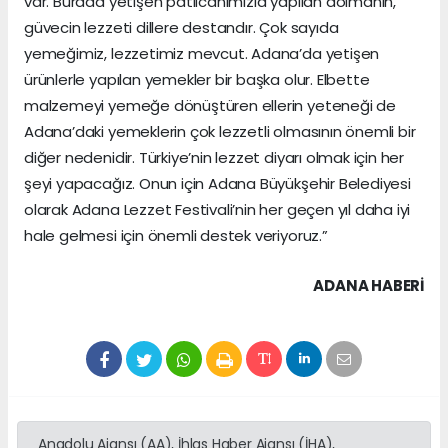
var. Burada yetişen patlıcanımızla yapılan dolmanın,
güvecin lezzeti dillere destandır. Çok sayıda
yemeğimiz, lezzetimiz mevcut. Adana’da yetişen
ürünlerle yapılan yemekler bir başka olur. Elbette
malzemeyi yemeğe dönüştüren ellerin yeteneği de
Adana’daki yemeklerin çok lezzetli olmasının önemli bir
diğer nedenidir. Türkiye’nin lezzet diyarı olmak için her
şeyi yapacağız. Onun için Adana Büyükşehir Belediyesi
olarak Adana Lezzet Festivali’nin her geçen yıl daha iyi
hale gelmesi için önemli destek veriyoruz.”
ADANA HABERİ
Anadolu Ajansı (AA), İhlas Haber Ajansı (İHA),