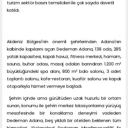
turizm sektör basını temsilcileri ile çok sayıda davetli
katıldı.
Akdeniz Bölgesi'nin önemli şehirlerinden Adana'nın
kalbinde kapılarını açan Dedeman Adana, 138 oda, 285
yatak kapasitesi, kapalı havuz, fitness merkezi, hamam,
sauna, buhar odası, masaj odaları barındıran 1.200 m²
büyüklüğündeki spa alanı, 800 m² balo salonu, 3 adet
toplantı salonu, kafe-restoran, kuaför salonu ve kapalı
otoparkıyla hizmet vermeye başladı.
Şehrin içinde ama gürültüden uzak huzurlu bir ortam
sunan, konumu ile şehrin merkez lokasyonlarına yürüyüş
mesafesinde bir konaklama deneyimi vadeden
Dedeman Adana, beş yıldızlı bir otelden beklenen tüm
hizmetleri, ‘Geleneksel Dedeman Misafirperverliği’ ile