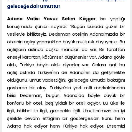
geleceğe dair umuttur
Adana Valisi Yavuz Selim Köşger
ise yaptığı
konuşmada şunları söyledi: “Bugün burada güzel bir
vesileyle birlikteyiz. Dedeman otelinin Adana'mızda bir
otelinin açılışı yapmaktan büyük mutluluk duyuyoruz. Bu
açılışların aslında başka manaları da var. Bir taraftan
enseyi karartan, kötümser düşünenler var. Adana şöyle
oldu, Türkiye böyle oldu diyenler var. Onlara inat bu
açılış aslında Türkiye'nin de Adana'nın da gelişmekte
olduğunu, umut vadettiğini, geleceğe umutla baktığını
gösteren bir olay. Türkiye'nin yerli milli markalarından
birisi Dedeman, bugün Adana'da böyle büyük bir
konforlu bir oteli, beş yıldızlı bir oteli açıyor. Bu ülke ile
ilgili, istikbal ile ilgili, gelecekle ilgili. Umutlarımızın en iyi
şekilde devam ettiğinin bir göstergesidir. Bunu hem
Adana hak ediyor hem Türkiye hak ediyor. Ensemizi