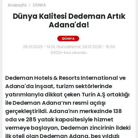
Anasayfa
DÜNYA
Dünya Kalitesi Dedeman Artık
Adana'da!
DÜNYA
28.01.2025 - 14:13, Güncelleme: 28.01.2025 - 15:50
3422+ kez okundu.
Dedeman Hotels & Resorts International ve
Adana'da inşaat, turizm sektörlerinde
yatırımlarıyla dikkat çeken Turin A.Ş ortaklığı
ile Dedeman Adana’nın resmi açılışı
gerçekleştirildi. Adana'nın merkezinde 138
oda ve 285 yatak kapasitesiyle hizmet
vermeye başlayan, Dedeman zincirinin ildeki
ilk oteli olan Dedeman Adana, beş yıldızlı