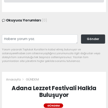
Okuyucu Yorumları
(0)
Gönder
Yorum yazarak Topluluk Kuralları’nı kabul etmiş bulunuyor ve
adanayerelhaber.com sitesine yaptığınız yorumunuzla ilgili doğrudan veya
dolaylı tüm sorumluluğu tek başınıza üstleniyorsunuz. Yazılan tüm
yorumlardan site yönetimi hiçbir şekilde sorumlu tutulamaz.
Anasayfa
GÜNDEM
Adana Lezzet Festivali Halkla
Buluşuyor
GÜNDEM