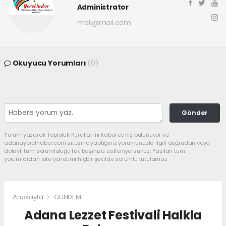
Administrator
mail@mail.com
Okuyucu Yorumları
(0)
Gönder
Yorum yazarak Topluluk Kuralları’nı kabul etmiş bulunuyor ve
adanayerelhaber.com sitesine yaptığınız yorumunuzla ilgili doğrudan veya
dolaylı tüm sorumluluğu tek başınıza üstleniyorsunuz. Yazılan tüm
yorumlardan site yönetimi hiçbir şekilde sorumlu tutulamaz.
Anasayfa
GÜNDEM
Adana Lezzet Festivali Halkla