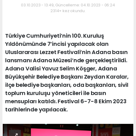
03.10.2023 - 13:49, Güncelleme: 04.10.2023 - 06:24
2314+ kez okundu.
Türkiye Cumhuriyeti’nin 100. Kuruluş
Yıldönümünde 7’incisi yapılacak olan
Uluslararası Lezzet Festivali’nin Adana basın
lansmanı Adana Müzesi’nde gerçekleştirildi.
Adana Valisi Yavuz Selim Köşger, Adana
Büyükşehir Belediye Başkanı Zeydan Karalar,
ilçe belediye başkanları, oda başkanları, sivil
toplum kuruluşu yöneticileri ile basın
mensupları katıldı. Festival 6-7-8 Ekim 2023
tarihlerinde yapılacak.