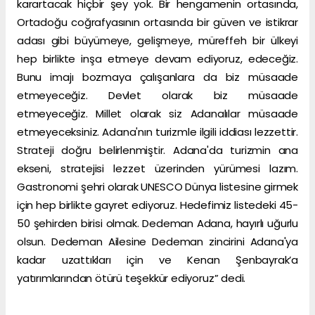
karartacak hiçbir şey yok. Bir hengamenin ortasında,
Ortadoğu coğrafyasının ortasında bir güven ve istikrar
adası gibi büyümeye, gelişmeye, müreffeh bir ülkeyi
hep birlikte inşa etmeye devam ediyoruz, edeceğiz.
Bunu imajı bozmaya çalışanlara da biz müsaade
etmeyeceğiz. Devlet olarak biz müsaade
etmeyeceğiz. Millet olarak siz Adanalılar müsaade
etmeyeceksiniz. Adana'nın turizmle ilgili iddiası lezzettir.
Strateji doğru belirlenmiştir. Adana'da turizmin ana
ekseni, stratejisi lezzet üzerinden yürümesi lazım.
Gastronomi şehri olarak UNESCO Dünya listesine girmek
için hep birlikte gayret ediyoruz. Hedefimiz listedeki 45-
50 şehirden birisi olmak. Dedeman Adana, hayırlı uğurlu
olsun. Dedeman Ailesine Dedeman zincirini Adana'ya
kadar uzattıkları için ve Kenan Şenbayrak’a
yatırımlarından ötürü teşekkür ediyoruz” dedi.