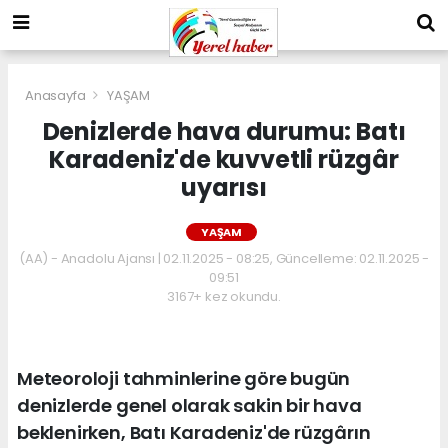
Anasayfa
YAŞAM
Denizlerde hava durumu: Batı
Karadeniz'de kuvvetli rüzgâr
uyarısı
YAŞAM
(AA) - Anadolu Ajansı | 02.11.2025 - 08:25, Güncelleme: 02.11.2025 -
09:51
3167+ kez okundu.
Meteoroloji tahminlerine göre bugün
denizlerde genel olarak sakin bir hava
beklenirken, Batı Karadeniz'de rüzgârın