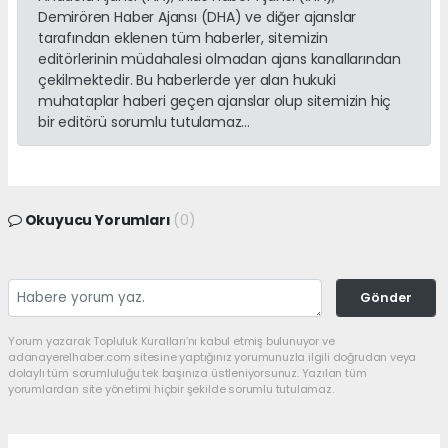
Demirören Haber Ajansı (DHA) ve diğer ajanslar
tarafından eklenen tüm haberler, sitemizin
editörlerinin müdahalesi olmadan ajans kanallarından
çekilmektedir. Bu haberlerde yer alan hukuki
muhataplar haberi geçen ajanslar olup sitemizin hiç
bir editörü sorumlu tutulamaz...
Okuyucu Yorumları
(0)
Gönder
Yorum yazarak Topluluk Kuralları’nı kabul etmiş bulunuyor ve
adanayerelhaber.com sitesine yaptığınız yorumunuzla ilgili doğrudan veya
dolaylı tüm sorumluluğu tek başınıza üstleniyorsunuz. Yazılan tüm
yorumlardan site yönetimi hiçbir şekilde sorumlu tutulamaz.