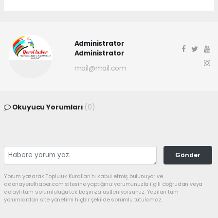
Administrator
Administrator
mail@mail.com
Okuyucu Yorumları
(0)
Gönder
Yorum yazarak Topluluk Kuralları’nı kabul etmiş bulunuyor ve
adanayerelhaber.com sitesine yaptığınız yorumunuzla ilgili doğrudan veya
dolaylı tüm sorumluluğu tek başınıza üstleniyorsunuz. Yazılan tüm
yorumlardan site yönetimi hiçbir şekilde sorumlu tutulamaz.