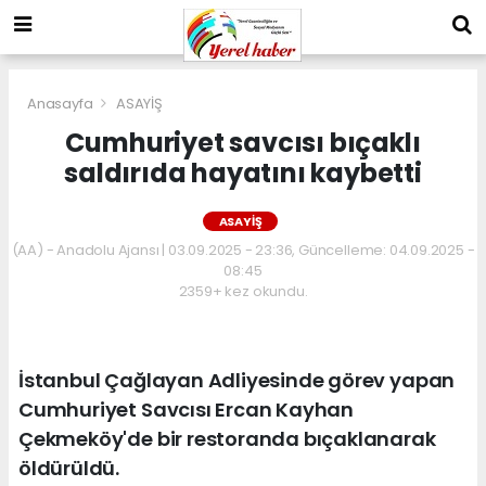
Anasayfa
ASAYİŞ
Cumhuriyet savcısı bıçaklı
saldırıda hayatını kaybetti
ASAYİŞ
(AA) - Anadolu Ajansı | 03.09.2025 - 23:36, Güncelleme: 04.09.2025 -
08:45
2359+ kez okundu.
İstanbul Çağlayan Adliyesinde görev yapan
Cumhuriyet Savcısı Ercan Kayhan
Çekmeköy'de bir restoranda bıçaklanarak
öldürüldü.