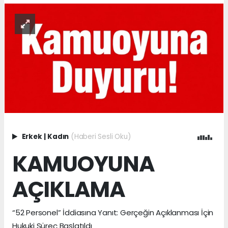
Erkek
|
Kadın
(Haberi Sesli Oku)
KAMUOYUNA
AÇIKLAMA
“52 Personel” İddiasına Yanıt: Gerçeğin Açıklanması İçin
Hukuki Süreç Başlatıldı