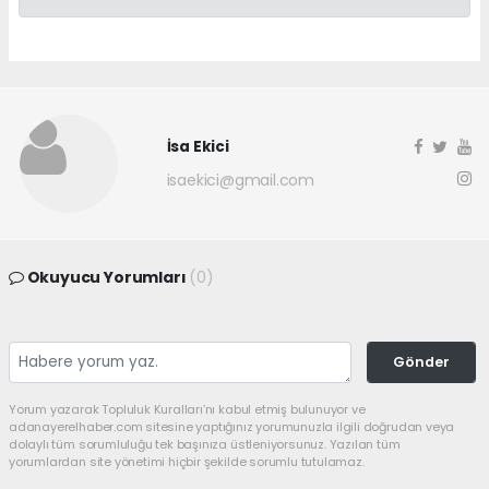
İsa Ekici
isaekici@gmail.com
Okuyucu Yorumları
(0)
Gönder
Yorum yazarak Topluluk Kuralları’nı kabul etmiş bulunuyor ve
adanayerelhaber.com sitesine yaptığınız yorumunuzla ilgili doğrudan veya
dolaylı tüm sorumluluğu tek başınıza üstleniyorsunuz. Yazılan tüm
yorumlardan site yönetimi hiçbir şekilde sorumlu tutulamaz.