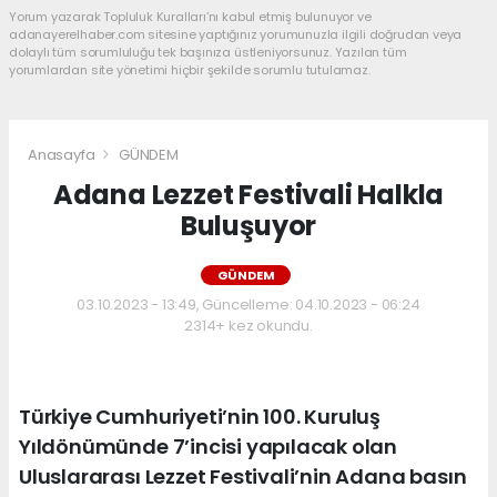
Yorum yazarak Topluluk Kuralları’nı kabul etmiş bulunuyor ve
adanayerelhaber.com sitesine yaptığınız yorumunuzla ilgili doğrudan veya
dolaylı tüm sorumluluğu tek başınıza üstleniyorsunuz. Yazılan tüm
yorumlardan site yönetimi hiçbir şekilde sorumlu tutulamaz.
Anasayfa
GÜNDEM
Adana Lezzet Festivali Halkla
Buluşuyor
GÜNDEM
03.10.2023 - 13:49, Güncelleme: 04.10.2023 - 06:24
2314+ kez okundu.
Türkiye Cumhuriyeti’nin 100. Kuruluş
Yıldönümünde 7’incisi yapılacak olan
Uluslararası Lezzet Festivali’nin Adana basın