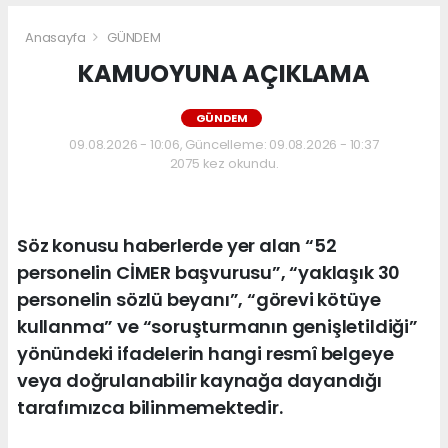
Anasayfa
GÜNDEM
KAMUOYUNA AÇIKLAMA
GÜNDEM
09.08.2026 - 10:06, Güncelleme: 09.08.2026 - 10:37
2075 kez okundu.
Söz konusu haberlerde yer alan “52
personelin CİMER başvurusu”, “yaklaşık 30
personelin sözlü beyanı”, “görevi kötüye
kullanma” ve “soruşturmanın genişletildiği”
yönündeki ifadelerin hangi resmî belgeye
veya doğrulanabilir kaynağa dayandığı
tarafımızca bilinmemektedir.