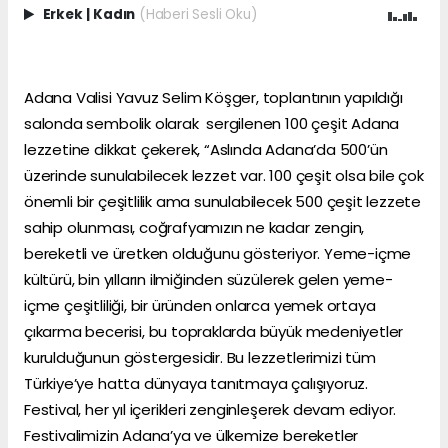
Erkek
|
Kadın
(Haberi Sesli Oku)
Adana Valisi Yavuz Selim Köşger, toplantının yapıldığı
salonda sembolik olarak sergilenen 100 çeşit Adana
lezzetine dikkat çekerek, “Aslında Adana’da 500’ün
üzerinde sunulabilecek lezzet var. 100 çeşit olsa bile çok
önemli bir çeşitlilik ama sunulabilecek 500 çeşit lezzete
sahip olunması, coğrafyamızın ne kadar zengin,
bereketli ve üretken olduğunu gösteriyor. Yeme-içme
kültürü, bin yılların ilmiğinden süzülerek gelen yeme-
içme çeşitliliği, bir üründen onlarca yemek ortaya
çıkarma becerisi, bu topraklarda büyük medeniyetler
kurulduğunun göstergesidir. Bu lezzetlerimizi tüm
Türkiye’ye hatta dünyaya tanıtmaya çalışıyoruz.
Festival, her yıl içerikleri zenginleşerek devam ediyor.
Festivalimizin Adana’ya ve ülkemize bereketler