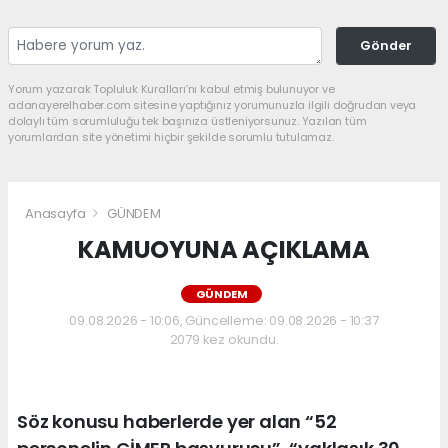
Gönder
Yorum yazarak Topluluk Kuralları’nı kabul etmiş bulunuyor ve
adanayerelhaber.com sitesine yaptığınız yorumunuzla ilgili doğrudan veya
dolaylı tüm sorumluluğu tek başınıza üstleniyorsunuz. Yazılan tüm
yorumlardan site yönetimi hiçbir şekilde sorumlu tutulamaz.
Anasayfa
GÜNDEM
KAMUOYUNA AÇIKLAMA
GÜNDEM
09.08.2026 - 10:06, Güncelleme: 09.08.2026 - 10:37
2079 kez okundu.
Söz konusu haberlerde yer alan “52