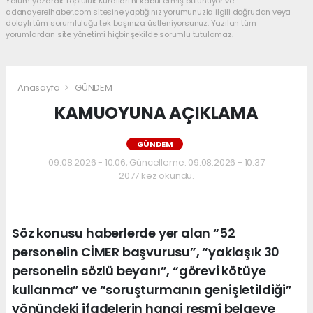
Yorum yazarak Topluluk Kuralları’nı kabul etmiş bulunuyor ve
adanayerelhaber.com sitesine yaptığınız yorumunuzla ilgili doğrudan veya
dolaylı tüm sorumluluğu tek başınıza üstleniyorsunuz. Yazılan tüm
yorumlardan site yönetimi hiçbir şekilde sorumlu tutulamaz.
Anasayfa
GÜNDEM
KAMUOYUNA AÇIKLAMA
GÜNDEM
09.08.2026 - 10:06, Güncelleme: 09.08.2026 - 10:37
2077 kez okundu.
Söz konusu haberlerde yer alan “52
personelin CİMER başvurusu”, “yaklaşık 30
personelin sözlü beyanı”, “görevi kötüye
kullanma” ve “soruşturmanın genişletildiği”
yönündeki ifadelerin hangi resmî belgeye