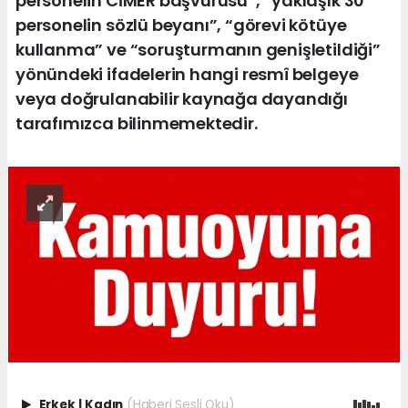
personelin CİMER başvurusu”, “yaklaşık 30
personelin sözlü beyanı”, “görevi kötüye
kullanma” ve “soruşturmanın genişletildiği”
yönündeki ifadelerin hangi resmî belgeye
veya doğrulanabilir kaynağa dayandığı
tarafımızca bilinmemektedir.
Erkek
|
Kadın
(Haberi Sesli Oku)