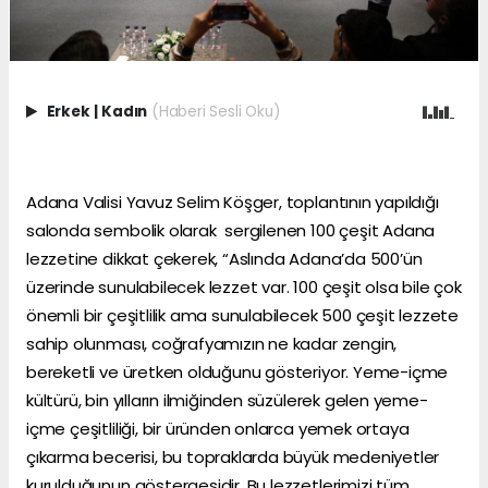
Erkek
|
Kadın
(Haberi Sesli Oku)
Adana Valisi Yavuz Selim Köşger, toplantının yapıldığı
salonda sembolik olarak sergilenen 100 çeşit Adana
lezzetine dikkat çekerek, “Aslında Adana’da 500’ün
üzerinde sunulabilecek lezzet var. 100 çeşit olsa bile çok
önemli bir çeşitlilik ama sunulabilecek 500 çeşit lezzete
sahip olunması, coğrafyamızın ne kadar zengin,
bereketli ve üretken olduğunu gösteriyor. Yeme-içme
kültürü, bin yılların ilmiğinden süzülerek gelen yeme-
içme çeşitliliği, bir üründen onlarca yemek ortaya
çıkarma becerisi, bu topraklarda büyük medeniyetler
kurulduğunun göstergesidir. Bu lezzetlerimizi tüm