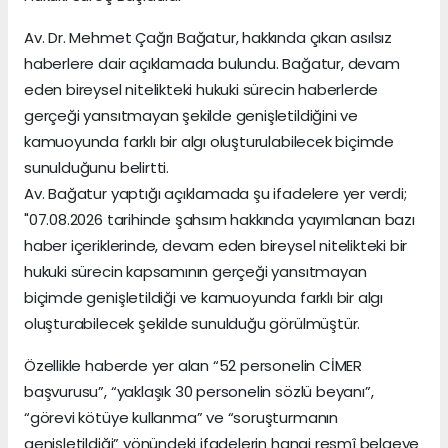
Av. Dr. Mehmet Çağrı Bağatur, hakkında çıkan asılsız
haberlere dair açıklamada bulundu. Bağatur, devam
eden bireysel nitelikteki hukuki sürecin haberlerde
gerçeği yansıtmayan şekilde genişletildiğini ve
kamuoyunda farklı bir algı oluşturulabilecek biçimde
sunulduğunu belirtti.
Av. Bağatur yaptığı açıklamada şu ifadelere yer verdi;
"07.08.2026 tarihinde şahsım hakkında yayımlanan bazı
haber içeriklerinde, devam eden bireysel nitelikteki bir
hukuki sürecin kapsamının gerçeği yansıtmayan
biçimde genişletildiği ve kamuoyunda farklı bir algı
oluşturabilecek şekilde sunulduğu görülmüştür.
Özellikle haberde yer alan “52 personelin CİMER
başvurusu”, “yaklaşık 30 personelin sözlü beyanı”,
“görevi kötüye kullanma” ve “soruşturmanın
genişletildiği” yönündeki ifadelerin hangi resmî belgeye