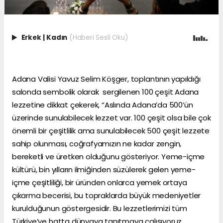
Erkek
|
Kadın
(Haberi Sesli Oku)
Adana Valisi Yavuz Selim Köşger, toplantının yapıldığı
salonda sembolik olarak sergilenen 100 çeşit Adana
lezzetine dikkat çekerek, “Aslında Adana’da 500’ün
üzerinde sunulabilecek lezzet var. 100 çeşit olsa bile çok
önemli bir çeşitlilik ama sunulabilecek 500 çeşit lezzete
sahip olunması, coğrafyamızın ne kadar zengin,
bereketli ve üretken olduğunu gösteriyor. Yeme-içme
kültürü, bin yılların ilmiğinden süzülerek gelen yeme-
içme çeşitliliği, bir üründen onlarca yemek ortaya
çıkarma becerisi, bu topraklarda büyük medeniyetler
kurulduğunun göstergesidir. Bu lezzetlerimizi tüm
Türkiye’ye hatta dünyaya tanıtmaya çalışıyoruz.