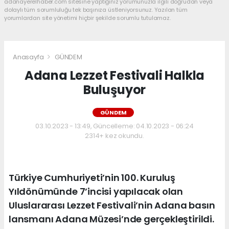
adanayerelhaber.com sitesine yaptığınız yorumunuzla ilgili doğrudan veya
dolaylı tüm sorumluluğu tek başınıza üstleniyorsunuz. Yazılan tüm
yorumlardan site yönetimi hiçbir şekilde sorumlu tutulamaz.
Anasayfa
GÜNDEM
Adana Lezzet Festivali Halkla
Buluşuyor
GÜNDEM
03.10.2023 - 13:49, Güncelleme: 04.10.2023 - 06:24
2314+ kez okundu.
Türkiye Cumhuriyeti’nin 100. Kuruluş
Yıldönümünde 7’incisi yapılacak olan
Uluslararası Lezzet Festivali’nin Adana basın
lansmanı Adana Müzesi’nde gerçekleştirildi.