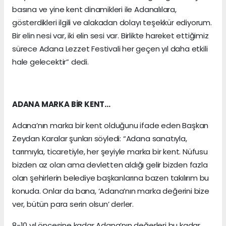
basına ve yine kent dinamikleri ile Adanalılara,
gösterdikleri ilgili ve alakadan dolayı teşekkür ediyorum.
Bir elin nesi var, iki elin sesi var. Birlikte hareket ettiğimiz
sürece Adana Lezzet Festivali her geçen yıl daha etkili
hale gelecektir” dedi.
ADANA MARKA BİR KENT…
Adana’nın marka bir kent olduğunu ifade eden Başkan
Zeydan Karalar şunları söyledi: “Adana sanatıyla,
tarımıyla, ticaretiyle, her şeyiyle marka bir kent. Nüfusu
bizden az olan ama devletten aldığı gelir bizden fazla
olan şehirlerin belediye başkanlarına bazen takılırım bu
konuda. Onlar da bana, ‘Adana’nın marka değerini bize
ver, bütün para serin olsun’ derler.
8-10 yıl öncesine kadar Adana’nın değerleri bu kadar