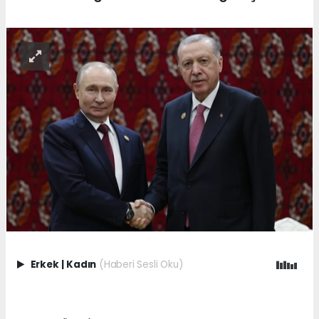
Erkek
|
Kadın
(Haberi Sesli Oku)