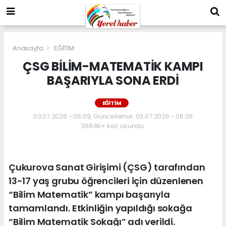
Anasayfa
EĞİTİM
ÇSG BİLİM-MATEMATİK KAMPI
BAŞARIYLA SONA ERDİ
EĞİTİM
03.07.2026 - 06:09, Güncelleme: 03.07.2026 - 06:09
36846+ kez okundu.
Çukurova Sanat Girişimi (ÇSG) tarafından
13-17 yaş grubu öğrencileri için düzenlenen
“Bilim Matematik” kampı başarıyla
tamamlandı. Etkinliğin yapıldığı sokağa
“Bilim Matematik Sokağı” adı verildi.