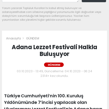
Yorum yazarak Topluluk Kuralları’nı kabul etmiş bulunuyor ve
adanayerelhaber.com sitesine yaptığınız yorumunuzla ilgili doğrudan veya
dolaylı tüm sorumluluğu tek başınıza üstleniyorsunuz. Yazılan tüm
yorumlardan site yönetimi hiçbir şekilde sorumlu tutulamaz.
Anasayfa
GÜNDEM
Adana Lezzet Festivali Halkla
Buluşuyor
GÜNDEM
03.10.2023 - 13:49, Güncelleme: 04.10.2023 - 06:24
2314+ kez okundu.
Türkiye Cumhuriyeti’nin 100. Kuruluş
Yıldönümünde 7’incisi yapılacak olan
Uluslararası Lezzet Festivali’nin Adana basın