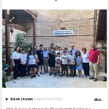
Erkek
|
Kadın
(Haberi Sesli Oku)