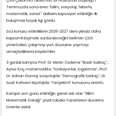
ÇSG Çukurova Okulu’nda 29 Haziranda başlayıp 1
Temmuzda sona eren “bilim, sosyoloji, felsefe,
matematik, sanat” dallarını kapsayan etkinliğin ilk
buluşması büyük ilgi gördü.
Söz konusu etkinliklerin 2026-2027 ders yılında daha
kapsamlı biçimde sürdürüleceğini belirten ÇSG
yöneticileri, çalışmayı yurt düzeyine yaymayı
amaçladıklarını kaydettiler.
3 günlük kampta Prof. Dr. Metin Özdemir “Basit Sarkaç”,
Aynur Koç matematikte “fonksiyonlar, logaritma”, Prof.
Dr. Adnan Gümüş sosyolojide “Demografik Sarkaç”, Dr.
Suat Kahveci biyolojide “Yerçekimi” konusunu anlattı.
Kampın son günü etkinliğin genel adı olan “Bilim
Matematik Sokağı” yazılı tabela Yazarlarevi duvarına
törenle asıldı.