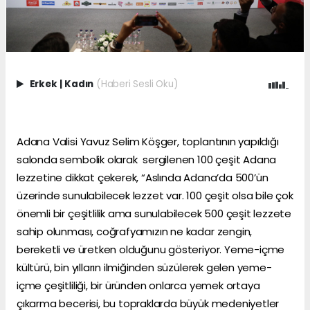
Erkek
|
Kadın
(Haberi Sesli Oku)
Adana Valisi Yavuz Selim Köşger, toplantının yapıldığı
salonda sembolik olarak sergilenen 100 çeşit Adana
lezzetine dikkat çekerek, “Aslında Adana’da 500’ün
üzerinde sunulabilecek lezzet var. 100 çeşit olsa bile çok
önemli bir çeşitlilik ama sunulabilecek 500 çeşit lezzete
sahip olunması, coğrafyamızın ne kadar zengin,
bereketli ve üretken olduğunu gösteriyor. Yeme-içme
kültürü, bin yılların ilmiğinden süzülerek gelen yeme-
içme çeşitliliği, bir üründen onlarca yemek ortaya
çıkarma becerisi, bu topraklarda büyük medeniyetler