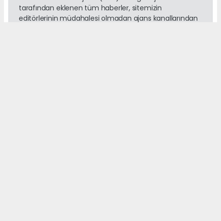
tarafından eklenen tüm haberler, sitemizin
editörlerinin müdahalesi olmadan ajans kanallarından
çekilmektedir. Bu haberlerde yer alan hukuki
muhataplar haberi geçen ajanslar olup sitemizin hiç
bir editörü sorumlu tutulamaz...
Okuyucu Yorumları
(0)
Gönder
Yorum yazarak Topluluk Kuralları’nı kabul etmiş bulunuyor ve
adanayerelhaber.com sitesine yaptığınız yorumunuzla ilgili doğrudan veya
dolaylı tüm sorumluluğu tek başınıza üstleniyorsunuz. Yazılan tüm
yorumlardan site yönetimi hiçbir şekilde sorumlu tutulamaz.