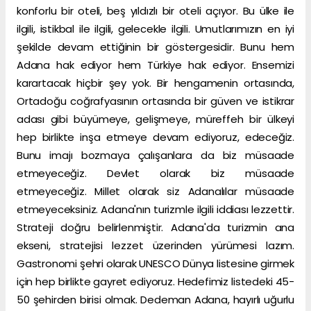
konforlu bir oteli, beş yıldızlı bir oteli açıyor. Bu ülke ile
ilgili, istikbal ile ilgili, gelecekle ilgili. Umutlarımızın en iyi
şekilde devam ettiğinin bir göstergesidir. Bunu hem
Adana hak ediyor hem Türkiye hak ediyor. Ensemizi
karartacak hiçbir şey yok. Bir hengamenin ortasında,
Ortadoğu coğrafyasının ortasında bir güven ve istikrar
adası gibi büyümeye, gelişmeye, müreffeh bir ülkeyi
hep birlikte inşa etmeye devam ediyoruz, edeceğiz.
Bunu imajı bozmaya çalışanlara da biz müsaade
etmeyeceğiz. Devlet olarak biz müsaade
etmeyeceğiz. Millet olarak siz Adanalılar müsaade
etmeyeceksiniz. Adana'nın turizmle ilgili iddiası lezzettir.
Strateji doğru belirlenmiştir. Adana'da turizmin ana
ekseni, stratejisi lezzet üzerinden yürümesi lazım.
Gastronomi şehri olarak UNESCO Dünya listesine girmek
için hep birlikte gayret ediyoruz. Hedefimiz listedeki 45-
50 şehirden birisi olmak. Dedeman Adana, hayırlı uğurlu