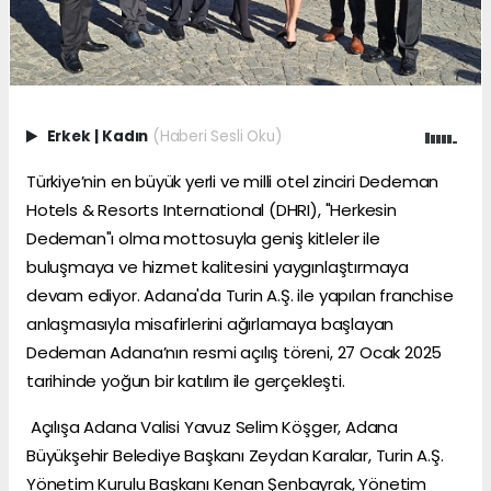
Erkek
|
Kadın
(Haberi Sesli Oku)
Türkiye’nin en büyük yerli ve milli otel zinciri Dedeman
Hotels & Resorts International (DHRI), "Herkesin
Dedeman"ı olma mottosuyla geniş kitleler ile
buluşmaya ve hizmet kalitesini yaygınlaştırmaya
devam ediyor. Adana'da Turin A.Ş. ile yapılan franchise
anlaşmasıyla misafirlerini ağırlamaya başlayan
Dedeman Adana’nın resmi açılış töreni, 27 Ocak 2025
tarihinde yoğun bir katılım ile gerçekleşti.
Açılışa Adana Valisi Yavuz Selim Köşger, Adana
Büyükşehir Belediye Başkanı Zeydan Karalar, Turin A.Ş.
Yönetim Kurulu Başkanı Kenan Şenbayrak, Yönetim