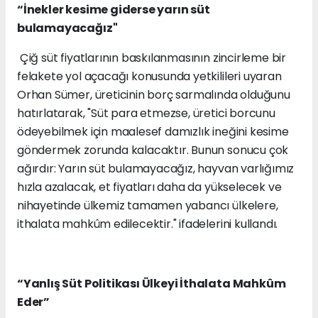
“İnekler kesime giderse yarın süt
bulamayacağız"
Çiğ süt fiyatlarının baskılanmasının zincirleme bir
felakete yol açacağı konusunda yetkilileri uyaran
Orhan Sümer, üreticinin borç sarmalında olduğunu
hatırlatarak, "Süt para etmezse, üretici borcunu
ödeyebilmek için maalesef damızlık ineğini kesime
göndermek zorunda kalacaktır. Bunun sonucu çok
ağırdır: Yarın süt bulamayacağız, hayvan varlığımız
hızla azalacak, et fiyatları daha da yükselecek ve
nihayetinde ülkemiz tamamen yabancı ülkelere,
ithalata mahkûm edilecektir." ifadelerini kullandı.
“Yanlış Süt Politikası Ülkeyi İthalata Mahkûm
Eder”