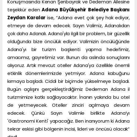
Konuşmasında Kenan Şenbayrak ve Dedeman Ailesine
teşekkür eden
Adana Büyükşehir Belediye Başkanı
Zeydan Karalar
ise, “Adana evet çok şey hak ediyor,
etmeye de devam edecek. Sayın Valimiz, Adanalıdan
çok daha Adanalı. Adana'yla ilgili bir problem, bir güzellik
olduğunda bize öncülük ediyor. Valimizin öncülüğünde
Adana'yı bir turizm başkenti yapma hedefimiz,
amacımız, gayretimiz var. Bunun da aslında sonuçlarını
alıyoruz. Artık mevcut oteller Adana'ya özellikle önemli
etkinlik dönemlerimizde yetmiyor. Adana kabuğunu
kırmaya başladı. Ciddi bir biçimde yükselmeye başladı.
Bugün açılışını gerçekleştirdiğimiz Dedeman Adana il
turizmimize katkı sağlayacaktır. İnanın yakında bu otel
de yetmeyecek. Oteller zinciri açılmaya devam
edecek. Çünkü Sayın Valimle birlikte Adana’yı
'Gastronomi Kenti' yapacağız. Ben inanıyorum ki Adana
tekrar eskisi gibi bölgenin incisi, lideri ve öncüsü olacak”
dedi.