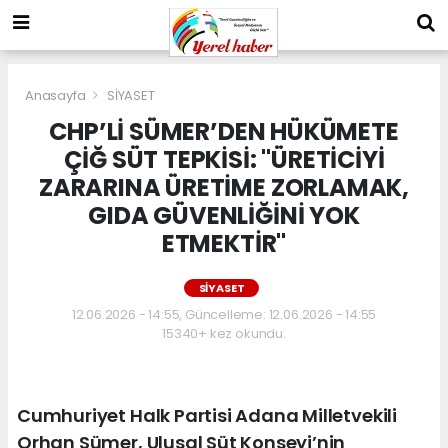
Anasayfa
SİYASET
CHP’Lİ SÜMER’DEN HÜKÜMETE
ÇİĞ SÜT TEPKİSİ: "ÜRETİCİYİ
ZARARINA ÜRETİME ZORLAMAK,
GIDA GÜVENLİĞİNİ YOK
ETMEKTİR"
SİYASET
12.06.2026 - 14:55, Güncelleme: 12.06.2026 - 14:55
15340+ kez okundu.
Cumhuriyet Halk Partisi Adana Milletvekili
Orhan Sümer, Ulusal Süt Konseyi’nin