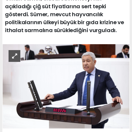
açıkladığı çiğ süt fiyatlarına sert tepki
gösterdi. Sümer, mevcut hayvancılık
politikalarının ülkeyi büyük bir gıda krizine ve
ithalat sarmalına sürüklediğini vurguladı.