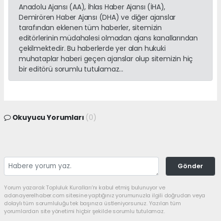
Anadolu Ajansı (AA), İhlas Haber Ajansı (İHA),
Demirören Haber Ajansı (DHA) ve diğer ajanslar
tarafından eklenen tüm haberler, sitemizin
editörlerinin müdahalesi olmadan ajans kanallarından
çekilmektedir. Bu haberlerde yer alan hukuki
muhataplar haberi geçen ajanslar olup sitemizin hiç
bir editörü sorumlu tutulamaz...
Okuyucu Yorumları
(0)
Gönder
Yorum yazarak Topluluk Kuralları’nı kabul etmiş bulunuyor ve
adanayerelhaber.com sitesine yaptığınız yorumunuzla ilgili doğrudan veya
dolaylı tüm sorumluluğu tek başınıza üstleniyorsunuz. Yazılan tüm
yorumlardan site yönetimi hiçbir şekilde sorumlu tutulamaz.