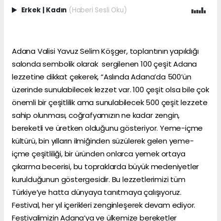
Erkek
|
Kadın
(Haberi Sesli Oku)
Adana Valisi Yavuz Selim Köşger, toplantının yapıldığı
salonda sembolik olarak sergilenen 100 çeşit Adana
lezzetine dikkat çekerek, “Aslında Adana’da 500’ün
üzerinde sunulabilecek lezzet var. 100 çeşit olsa bile çok
önemli bir çeşitlilik ama sunulabilecek 500 çeşit lezzete
sahip olunması, coğrafyamızın ne kadar zengin,
bereketli ve üretken olduğunu gösteriyor. Yeme-içme
kültürü, bin yılların ilmiğinden süzülerek gelen yeme-
içme çeşitliliği, bir üründen onlarca yemek ortaya
çıkarma becerisi, bu topraklarda büyük medeniyetler
kurulduğunun göstergesidir. Bu lezzetlerimizi tüm
Türkiye’ye hatta dünyaya tanıtmaya çalışıyoruz.
Festival, her yıl içerikleri zenginleşerek devam ediyor.
Festivalimizin Adana’ya ve ülkemize bereketler