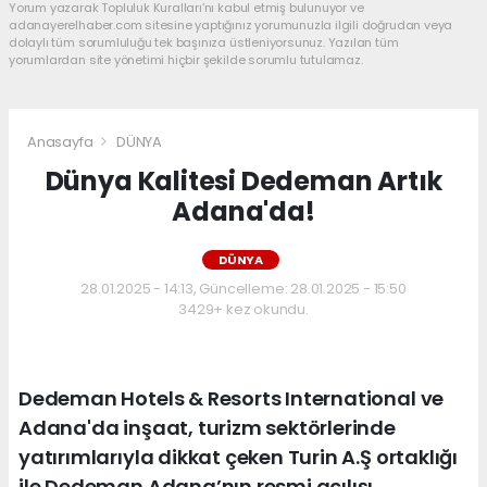
Yorum yazarak Topluluk Kuralları’nı kabul etmiş bulunuyor ve
adanayerelhaber.com sitesine yaptığınız yorumunuzla ilgili doğrudan veya
dolaylı tüm sorumluluğu tek başınıza üstleniyorsunuz. Yazılan tüm
yorumlardan site yönetimi hiçbir şekilde sorumlu tutulamaz.
Anasayfa
DÜNYA
Dünya Kalitesi Dedeman Artık
Adana'da!
DÜNYA
28.01.2025 - 14:13, Güncelleme: 28.01.2025 - 15:50
3429+ kez okundu.
Dedeman Hotels & Resorts International ve
Adana'da inşaat, turizm sektörlerinde
yatırımlarıyla dikkat çeken Turin A.Ş ortaklığı
ile Dedeman Adana’nın resmi açılışı