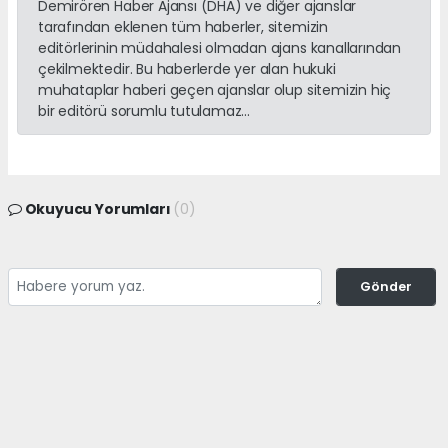
Demirören Haber Ajansı (DHA) ve diğer ajanslar
tarafından eklenen tüm haberler, sitemizin
editörlerinin müdahalesi olmadan ajans kanallarından
çekilmektedir. Bu haberlerde yer alan hukuki
muhataplar haberi geçen ajanslar olup sitemizin hiç
bir editörü sorumlu tutulamaz...
Okuyucu Yorumları
(0)
Gönder
Yorum yazarak Topluluk Kuralları’nı kabul etmiş bulunuyor ve
adanayerelhaber.com sitesine yaptığınız yorumunuzla ilgili doğrudan veya
dolaylı tüm sorumluluğu tek başınıza üstleniyorsunuz. Yazılan tüm
yorumlardan site yönetimi hiçbir şekilde sorumlu tutulamaz.