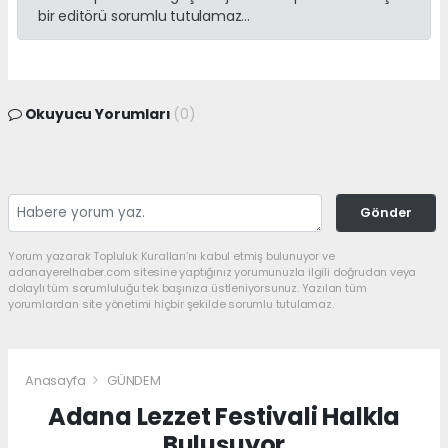
bir editörü sorumlu tutulamaz...
Okuyucu Yorumları
(0)
Gönder
Yorum yazarak Topluluk Kuralları’nı kabul etmiş bulunuyor ve
adanayerelhaber.com sitesine yaptığınız yorumunuzla ilgili doğrudan veya
dolaylı tüm sorumluluğu tek başınıza üstleniyorsunuz. Yazılan tüm
yorumlardan site yönetimi hiçbir şekilde sorumlu tutulamaz.
Anasayfa
GÜNDEM
Adana Lezzet Festivali Halkla
Buluşuyor