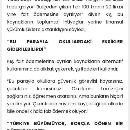
faize gidiyor. Bütçeden çıkan her 100 liranın 20 lirası
yine faiz ödemesine ayrılıyor” diyen Kış, bu
kaynakların toplumsal ihtiyaçlar yerine finansal
yükümlülüklere aktarıldığını söyledi.
“BU PARAYLA OKULLARDAKİ EKSİKLER
GİDERİLEBİLİRDİ”
Kış, faiz ödemelerine ayrılan kaynakların alternatif
kullanımına da dikkat çekerek, şu ifadeleri kullandı:
“Bu parayla okullara güvenlik görevlisi koyarsınız,
çocukları korursunuz. Okulların temizliğini
sağlarsınız, öğretmen atarsınız. Ama bunların hiçbiri
yapılmıyor. Çocukların hayatını kaybettiği bir ülkede
bile öncelik hâlâ faiz ödemek oluyor.”
“TÜRKİYE BÜYÜMÜYOR, BORÇLA DÖNEN BİR