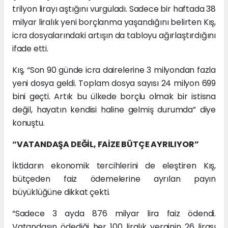
trilyon lirayı aştığını vurguladı. Sadece bir haftada 38
milyar liralık yeni borçlanma yaşandığını belirten Kış,
icra dosyalarındaki artışın da tabloyu ağırlaştırdığını
ifade etti.
Kış, “Son 90 günde icra dairelerine 3 milyondan fazla
yeni dosya geldi. Toplam dosya sayısı 24 milyon 699
bini geçti. Artık bu ülkede borçlu olmak bir istisna
değil, hayatın kendisi haline gelmiş durumda” diye
konuştu.
“VATANDAŞA DEĞİL, FAİZE BÜTÇE AYRILIYOR”
İktidarın ekonomik tercihlerini de eleştiren Kış,
bütçeden faiz ödemelerine ayrılan payın
büyüklüğüne dikkat çekti.
“Sadece 3 ayda 876 milyar lira faiz ödendi.
Vatandaşın ödediği her 100 liralık verginin 26 lirası