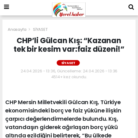
Anasayfa
SİYASET
CHP’li Gülcan Kış: “Kazanan
tek bir kesim var:faiz düzeni!”
SİYASET
24.04.2026 - 13:36, Güncelleme: 24.04.2026 - 13:36
4514+ kez okundu.
CHP Mersin Milletvekili Gülcan Kış, Türkiye
ekonomisindeki borç ve faiz yüküne ilişkin
çarpıcı değerlendirmelerde bulundu. Kış,
vatandaşın giderek ağırlaşan borç yükü
altında ezildiğini belirterek, “Bu ülkede