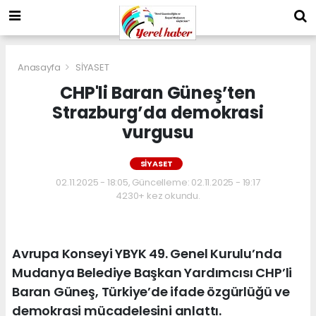
Anasayfa
SİYASET
CHP'li Baran Güneş’ten
Strazburg’da demokrasi
vurgusu
SİYASET
02.11.2025 - 18:05, Güncelleme: 02.11.2025 - 19:17
4230+ kez okundu.
Avrupa Konseyi YBYK 49. Genel Kurulu’nda
Mudanya Belediye Başkan Yardımcısı CHP’li
Baran Güneş, Türkiye’de ifade özgürlüğü ve
demokrasi mücadelesini anlattı.