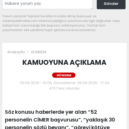
Gönder
Yorum yazarak Topluluk Kuralları’nı kabul etmiş bulunuyor ve
adanayerelhaber.com sitesine yaptığınız yorumunuzla ilgili doğrudan veya
dolaylı tüm sorumluluğu tek başınıza üstleniyorsunuz. Yazılan tüm
yorumlardan site yönetimi hiçbir şekilde sorumlu tutulamaz.
Anasayfa
GÜNDEM
KAMUOYUNA AÇIKLAMA
GÜNDEM
09.08.2026 - 10:06, Güncelleme: 09.08.2026 - 17:24
4737 kez okundu.
Söz konusu haberlerde yer alan “52
personelin CİMER başvurusu”, “yaklaşık 30
personelin sözlü beyanı”, “görevi kötüye