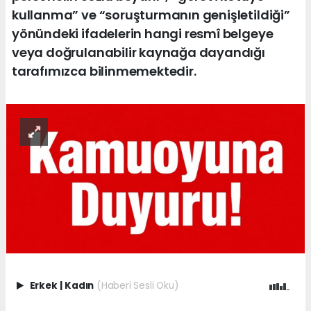
kullanma” ve “soruşturmanın genişletildiği”
yönündeki ifadelerin hangi resmî belgeye
veya doğrulanabilir kaynağa dayandığı
tarafımızca bilinmemektedir.
Erkek
|
Kadın
(Haberi Sesli Oku)