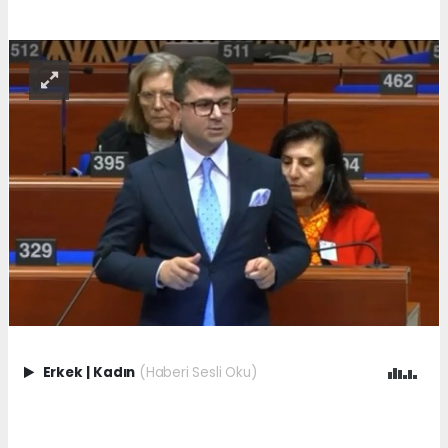
Erkek
|
Kadın
(Haberi Sesli Oku)