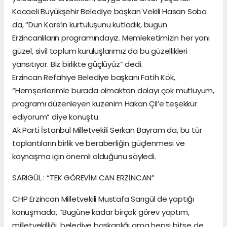
Kocaeli Büyükşehir Belediye başkan Vekili Hasan Soba
da, “Dün Kars’ın kurtuluşunu kutladık, bugün
Erzincanlıların programındayız. Memleketimizin her yanı
güzel, sivil toplum kuruluşlarımız da bu güzellikleri
yansıtıyor. Biz birlikte güçlüyüz” dedi.
Erzincan Refahiye Belediye başkanı Fatih Kök,
“Hemşerilerimle burada olmaktan dolayı çok mutluyum,
programı düzenleyen kuzenim Hakan Çil’e teşekkür
ediyorum” diye konuştu.
Ak Parti İstanbul Milletvekili Serkan Bayram da, bu tür
toplantıların birlik ve beraberliğin güçlenmesi ve
kaynaşma için önemli olduğunu söyledi.
SARIGÜL : “TEK GÖREVİM CAN ERZİNCAN”
CHP Erzincan Milletvekili Mustafa Sarıgül de yaptığı
konuşmada, “Bugüne kadar birçok görev yaptım,
milletvekilliği, belediye başkanlığı ama hepsi bitse de