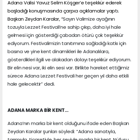
Adana Valisi Yavuz Selim Köşger’e teşekkür ederek
başladığı konuşmasında çarpıcı açıklamalar yaptı.
Başkan Zeydan Karalar, “
Sayın Valimize ayağının
tozuyla Lezzet Festivali’ne sahip çıkıp, daha iyi hale
gelmesi için gösterdiği çabadan ötürü çok teşekkür
ediyorum. Festivalimizin tanıtımına sağladığı katkı için
basına ve yine kent dinamikleri ile Adanalılara,
gösterdikleri ilgili ve alakadan dolayı teşekkür ediyorum.
Bir elin nesi var, iki elin sesi var. Birlikte hareket ettiğimiz
sürece Adana Lezzet Festivali her geçen yıl daha etkili
hale gelecektir” dedi.
ADANA MARKA BİR KENT…
Adana’nın marka bir kent olduğunu ifade eden Başkan
Zeydan Karalar şunları söyledi: “Adana sanatıyla,
tarımıyla, ticaretiyle, her şeyiyle marka bir kent. Nüfusu