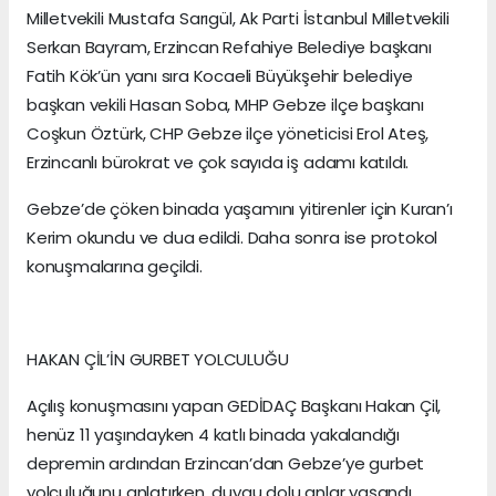
Milletvekili Mustafa Sarıgül, Ak Parti İstanbul Milletvekili
Serkan Bayram, Erzincan Refahiye Belediye başkanı
Fatih Kök’ün yanı sıra Kocaeli Büyükşehir belediye
başkan vekili Hasan Soba, MHP Gebze ilçe başkanı
Coşkun Öztürk, CHP Gebze ilçe yöneticisi Erol Ateş,
Erzincanlı bürokrat ve çok sayıda iş adamı katıldı.
Gebze’de çöken binada yaşamını yitirenler için Kuran’ı
Kerim okundu ve dua edildi. Daha sonra ise protokol
konuşmalarına geçildi.
HAKAN ÇİL’İN GURBET YOLCULUĞU
Açılış konuşmasını yapan GEDİDAÇ Başkanı Hakan Çil,
henüz 11 yaşındayken 4 katlı binada yakalandığı
depremin ardından Erzincan’dan Gebze’ye gurbet
yolculuğunu anlatırken, duygu dolu anlar yaşandı.