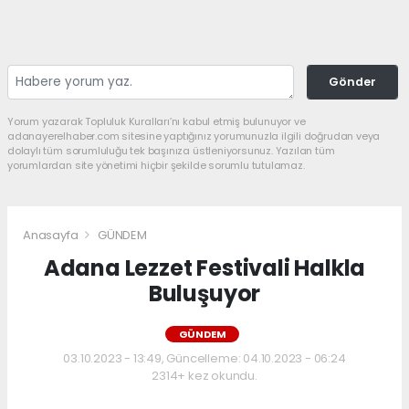
Gönder
Yorum yazarak Topluluk Kuralları’nı kabul etmiş bulunuyor ve
adanayerelhaber.com sitesine yaptığınız yorumunuzla ilgili doğrudan veya
dolaylı tüm sorumluluğu tek başınıza üstleniyorsunuz. Yazılan tüm
yorumlardan site yönetimi hiçbir şekilde sorumlu tutulamaz.
Anasayfa
GÜNDEM
Adana Lezzet Festivali Halkla
Buluşuyor
GÜNDEM
03.10.2023 - 13:49, Güncelleme: 04.10.2023 - 06:24
2314+ kez okundu.