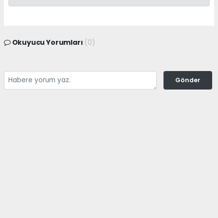
Okuyucu Yorumları
(0)
Gönder
Yorum yazarak Topluluk Kuralları’nı kabul etmiş bulunuyor ve
adanayerelhaber.com sitesine yaptığınız yorumunuzla ilgili doğrudan veya
dolaylı tüm sorumluluğu tek başınıza üstleniyorsunuz. Yazılan tüm
yorumlardan site yönetimi hiçbir şekilde sorumlu tutulamaz.
haber paketi
haber scripti
haber yazılımı
Tüm hakları saklı tutulmaktadır.Copyright 2026©
Haber Yazılımı:
Web Aksiyon ®