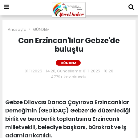
Anasayfa
GÜNDEM
Can Erzincan'lılar Gebze'de
buluştu
GÜNDEM
01.11.2025 - 14:28, Güncelleme: 01.11.2025 - 18:28
4779+ kez okundu.
Gebze Dilovası Darıca Çayırova Erzincanlılar
Derneği’nin (GEDİDAÇ) Gebze’de düzenlediği
birlik ve beraberlik toplantısına Erzincanlı
milletvekili, belediye başkanı, bürokrat ve iş
adamları katıldı.