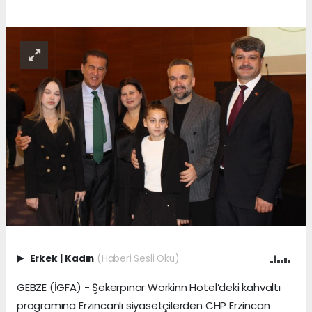
Erkek
|
Kadın
(Haberi Sesli Oku)
GEBZE (İGFA) - Şekerpınar Workinn Hotel’deki kahvaltı
programına Erzincanlı siyasetçilerden CHP Erzincan