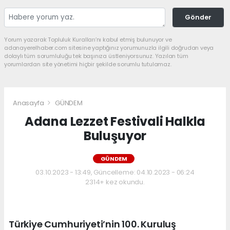
Gönder
Yorum yazarak Topluluk Kuralları’nı kabul etmiş bulunuyor ve
adanayerelhaber.com sitesine yaptığınız yorumunuzla ilgili doğrudan veya
dolaylı tüm sorumluluğu tek başınıza üstleniyorsunuz. Yazılan tüm
yorumlardan site yönetimi hiçbir şekilde sorumlu tutulamaz.
Anasayfa
GÜNDEM
Adana Lezzet Festivali Halkla
Buluşuyor
GÜNDEM
03.10.2023 - 13:49, Güncelleme: 04.10.2023 - 06:24
2314+ kez okundu.
Türkiye Cumhuriyeti’nin 100. Kuruluş