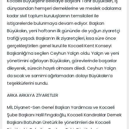
Kocaeli Büyükşehir Belediye Başkanı Tahir Büyükakın, iş
dünyasından hemşeri derneklerine ve meslek odalarına
kadar sivil toplum kuruluşlarının temsilcileri ile
istişarelerde bulunmaya devam ediyor. Başkan
Büyükakın, yeni haftanın ilk gününde de yoğun ziyaretçi
trafiği yaşadı. Başkan’ın ilk ziyaretçileri, kısa süre önce
gerçekleştirilen genel kurul ile Kocaeli Kent Konseyi
Başkanlığı’na seçilen Ceyhun Yalçın oldu. Yalçın ve yeni
yönetimini ağırlayan Büyükakın, görevlerinde başarılar
dileyerek, sürecin hayırlı olmasını diledi. Ceyhun Yalçın
da sıcak ve samimi ağırlamadan dolayı Büyükakın’a
teşekkürlerini sundu.
ARKA ARKAYA ZİYARETLER
MİL Diyanet-Sen Genel Başkan Yardımcısı ve Kocaeli
Şube Başkanı Halil Fıngaloğlu, Kocaeli Kandıralılar Dernek
Başkanı Batuhan Üretürk ile yönetimleri de Kocaeli