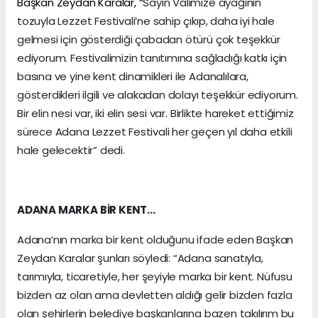
Başkan Zeydan Karalar, “
Sayın Valimize ayağının
tozuyla Lezzet Festivali’ne sahip çıkıp, daha iyi hale
gelmesi için gösterdiği çabadan ötürü çok teşekkür
ediyorum. Festivalimizin tanıtımına sağladığı katkı için
basına ve yine kent dinamikleri ile Adanalılara,
gösterdikleri ilgili ve alakadan dolayı teşekkür ediyorum.
Bir elin nesi var, iki elin sesi var. Birlikte hareket ettiğimiz
sürece Adana Lezzet Festivali her geçen yıl daha etkili
hale gelecektir” dedi.
ADANA MARKA BİR KENT…
Adana’nın marka bir kent olduğunu ifade eden Başkan
Zeydan Karalar şunları söyledi: “Adana sanatıyla,
tarımıyla, ticaretiyle, her şeyiyle marka bir kent. Nüfusu
bizden az olan ama devletten aldığı gelir bizden fazla
olan şehirlerin belediye başkanlarına bazen takılırım bu