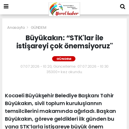
Anasayfa
GÜNDEM
Büyükakın: “STK'lar ile
istişareyi çok önemsiyoruz"
GÜNDEM
07.07.2026 - 10:20, Güncelleme: 07.07.2026 - 10:30
35300+ kez okundu.
Kocaeli Büyükşehir Belediye Başkanı Tahir
Büyükakın, sivil toplum kuruluşlarının
temsilcilerini makamında ağırladı. Başkan
Büyükakın, göreve geldikleri ilk günden bu
yana STK’larla istişareye büyük önem