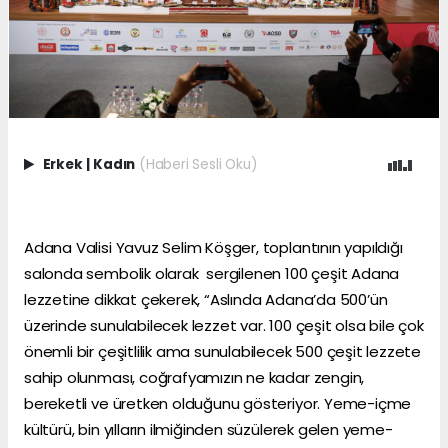
Erkek
|
Kadın
(Haberi Sesli Oku)
Adana Valisi Yavuz Selim Köşger, toplantının yapıldığı
salonda sembolik olarak sergilenen 100 çeşit Adana
lezzetine dikkat çekerek, “Aslında Adana’da 500’ün
üzerinde sunulabilecek lezzet var. 100 çeşit olsa bile çok
önemli bir çeşitlilik ama sunulabilecek 500 çeşit lezzete
sahip olunması, coğrafyamızın ne kadar zengin,
bereketli ve üretken olduğunu gösteriyor. Yeme-içme
kültürü, bin yılların ilmiğinden süzülerek gelen yeme-