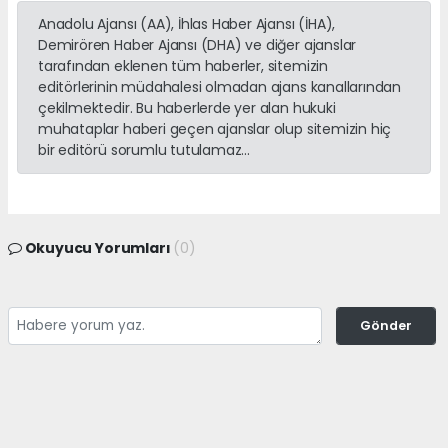
Anadolu Ajansı (AA), İhlas Haber Ajansı (İHA),
Demirören Haber Ajansı (DHA) ve diğer ajanslar
tarafından eklenen tüm haberler, sitemizin
editörlerinin müdahalesi olmadan ajans kanallarından
çekilmektedir. Bu haberlerde yer alan hukuki
muhataplar haberi geçen ajanslar olup sitemizin hiç
bir editörü sorumlu tutulamaz...
Okuyucu Yorumları
(0)
Gönder
Yorum yazarak Topluluk Kuralları’nı kabul etmiş bulunuyor ve
adanayerelhaber.com sitesine yaptığınız yorumunuzla ilgili doğrudan veya
dolaylı tüm sorumluluğu tek başınıza üstleniyorsunuz. Yazılan tüm
yorumlardan site yönetimi hiçbir şekilde sorumlu tutulamaz.