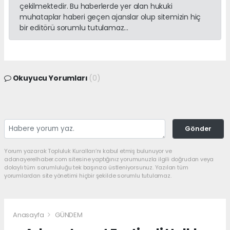
çekilmektedir. Bu haberlerde yer alan hukuki
muhataplar haberi geçen ajanslar olup sitemizin hiç
bir editörü sorumlu tutulamaz...
Okuyucu Yorumları
(0)
Gönder
Yorum yazarak Topluluk Kuralları’nı kabul etmiş bulunuyor ve
adanayerelhaber.com sitesine yaptığınız yorumunuzla ilgili doğrudan veya
dolaylı tüm sorumluluğu tek başınıza üstleniyorsunuz. Yazılan tüm
yorumlardan site yönetimi hiçbir şekilde sorumlu tutulamaz.
Anasayfa
GÜNDEM