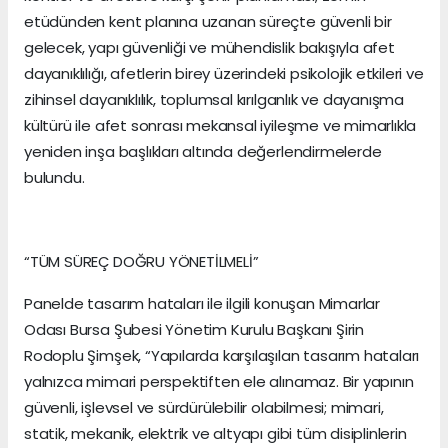
etüdünden kent planına uzanan süreçte güvenli bir
gelecek, yapı güvenliği ve mühendislik bakışıyla afet
dayanıklılığı, afetlerin birey üzerindeki psikolojik etkileri ve
zihinsel dayanıklılık, toplumsal kırılganlık ve dayanışma
kültürü ile afet sonrası mekansal iyileşme ve mimarlıkla
yeniden inşa başlıkları altında değerlendirmelerde
bulundu.
“TÜM SÜREÇ DOĞRU YÖNETİLMELİ”
Panelde tasarım hataları ile ilgili konuşan Mimarlar
Odası Bursa Şubesi Yönetim Kurulu Başkanı Şirin
Rodoplu Şimşek, “Yapılarda karşılaşılan tasarım hataları
yalnızca mimari perspektiften ele alınamaz. Bir yapının
güvenli, işlevsel ve sürdürülebilir olabilmesi; mimari,
statik, mekanik, elektrik ve altyapı gibi tüm disiplinlerin