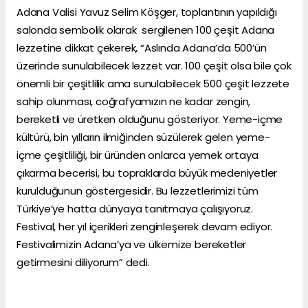
Adana Valisi Yavuz Selim Köşger, toplantının yapıldığı
salonda sembolik olarak sergilenen 100 çeşit Adana
lezzetine dikkat çekerek, “Aslında Adana’da 500’ün
üzerinde sunulabilecek lezzet var. 100 çeşit olsa bile çok
önemli bir çeşitlilik ama sunulabilecek 500 çeşit lezzete
sahip olunması, coğrafyamızın ne kadar zengin,
bereketli ve üretken olduğunu gösteriyor. Yeme-içme
kültürü, bin yılların ilmiğinden süzülerek gelen yeme-
içme çeşitliliği, bir üründen onlarca yemek ortaya
çıkarma becerisi, bu topraklarda büyük medeniyetler
kurulduğunun göstergesidir. Bu lezzetlerimizi tüm
Türkiye’ye hatta dünyaya tanıtmaya çalışıyoruz.
Festival, her yıl içerikleri zenginleşerek devam ediyor.
Festivalimizin Adana’ya ve ülkemize bereketler
getirmesini diliyorum” dedi.