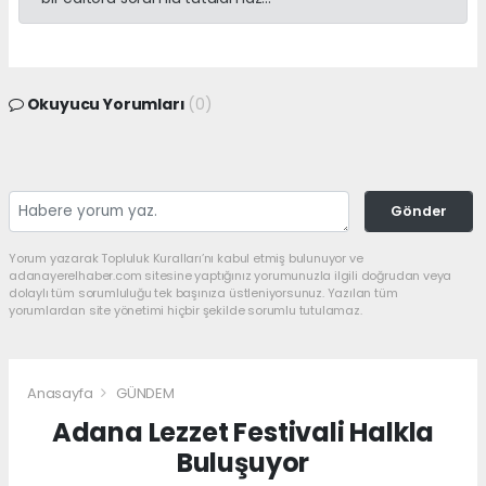
Okuyucu Yorumları
(0)
Gönder
Yorum yazarak Topluluk Kuralları’nı kabul etmiş bulunuyor ve
adanayerelhaber.com sitesine yaptığınız yorumunuzla ilgili doğrudan veya
dolaylı tüm sorumluluğu tek başınıza üstleniyorsunuz. Yazılan tüm
yorumlardan site yönetimi hiçbir şekilde sorumlu tutulamaz.
Anasayfa
GÜNDEM
Adana Lezzet Festivali Halkla
Buluşuyor