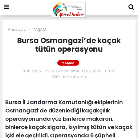
Anasayfa
YAŞAM
Bursa Osmangazi’de kaçak
tütün operasyonu
YAŞAM
11.06.2026 - 22:19, Güncelleme: 12.06.2026 - 08:39
6561+ kez okundu.
Bursa İl Jandarma Komutanlığı ekiplerinin
Osmangazi’de düzenlediği kaçakçılık
operasyonunda yüz binlerce makaron,
binlerce kaçak sigara, kıyılmış tütün ve kaçak
içki ele geçirildi. Operasyonda 6 şüpheli