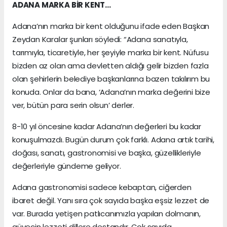
ADANA MARKA BİR KENT…
Adana’nın marka bir kent olduğunu ifade eden Başkan
Zeydan Karalar şunları söyledi: “Adana sanatıyla,
tarımıyla, ticaretiyle, her şeyiyle marka bir kent. Nüfusu
bizden az olan ama devletten aldığı gelir bizden fazla
olan şehirlerin belediye başkanlarına bazen takılırım bu
konuda. Onlar da bana, ‘Adana’nın marka değerini bize
ver, bütün para serin olsun’ derler.
8-10 yıl öncesine kadar Adana’nın değerleri bu kadar
konuşulmazdı. Bugün durum çok farklı. Adana artık tarihi,
doğası, sanatı, gastronomisi ve başka, güzellikleriyle
değerleriyle gündeme geliyor.
Adana gastronomisi sadece kebaptan, ciğerden
ibaret değil. Yanı sıra çok sayıda başka eşsiz lezzet de
var. Burada yetişen patlıcanımızla yapılan dolmanın,
güvecin lezzeti dillere destandır. Çok sayıda