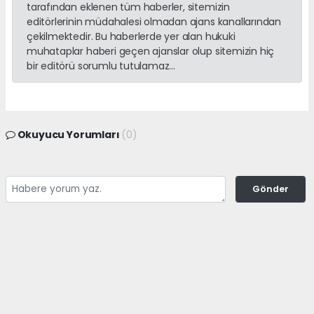
tarafından eklenen tüm haberler, sitemizin
editörlerinin müdahalesi olmadan ajans kanallarından
çekilmektedir. Bu haberlerde yer alan hukuki
muhataplar haberi geçen ajanslar olup sitemizin hiç
bir editörü sorumlu tutulamaz...
Okuyucu Yorumları
(0)
Gönder
Yorum yazarak Topluluk Kuralları’nı kabul etmiş bulunuyor ve
adanayerelhaber.com sitesine yaptığınız yorumunuzla ilgili doğrudan veya
dolaylı tüm sorumluluğu tek başınıza üstleniyorsunuz. Yazılan tüm
yorumlardan site yönetimi hiçbir şekilde sorumlu tutulamaz.