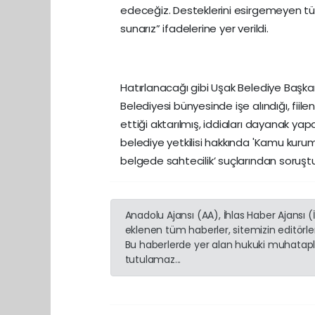
edeceğiz. Desteklerini esirgemeyen t
sunarız” ifadelerine yer verildi.
Hatırlanacağı gibi Uşak Belediye Başkanı
Belediyesi bünyesinde işe alındığı, fiil
ettiği aktarılmış, iddiaları dayanak yapa
belediye yetkilisi hakkında 'Kamu kurum v
belgede sahtecilik’ suçlarından soruşt
Anadolu Ajansı (AA), İhlas Haber Ajansı 
eklenen tüm haberler, sitemizin editörl
Bu haberlerde yer alan hukuki muhatapla
tutulamaz...