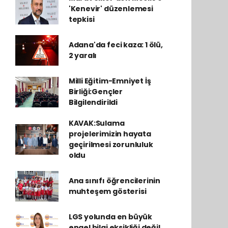
'Kenevir' düzenlemesi
tepkisi
Adana'da feci kaza: 1 ölü,
2 yaralı
Milli Eğitim-Emniyet İş
Birliği:Gençler
Bilgilendirildi
KAVAK:Sulama
projelerimizin hayata
geçirilmesi zorunluluk
oldu
Ana sınıfı öğrencilerinin
muhteşem gösterisi
LGS yolunda en büyük
engel bilgi eksikliği değil