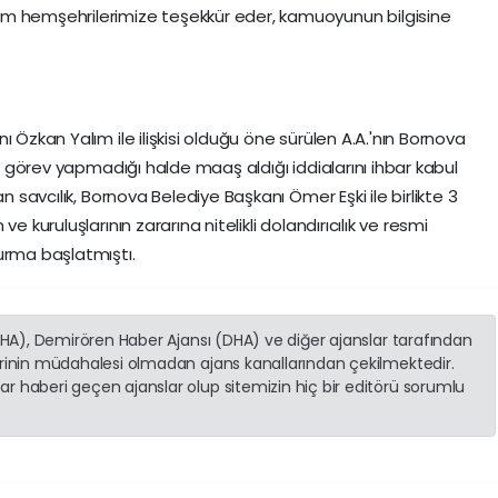
üm hemşehrilerimize teşekkür eder, kamuoyunun bilgisine
 Özkan Yalım ile ilişkisi olduğu öne sürülen A.A.'nın Bornova
en görev yapmadığı halde maaş aldığı iddialarını ihbar kabul
n savcılık, Bornova Belediye Başkanı Ömer Eşki ile birlikte 3
e kuruluşlarının zararına nitelikli dolandırıcılık ve resmi
urma başlatmıştı.
(İHA), Demirören Haber Ajansı (DHA) ve diğer ajanslar tarafından
erinin müdahalesi olmadan ajans kanallarından çekilmektedir.
r haberi geçen ajanslar olup sitemizin hiç bir editörü sorumlu