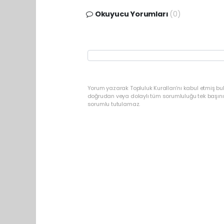
Okuyucu Yorumları
(0)
Yorum yazarak Topluluk Kuralları’nı kabul etmiş b
doğrudan veya dolaylı tüm sorumluluğu tek başınız
sorumlu tutulamaz.