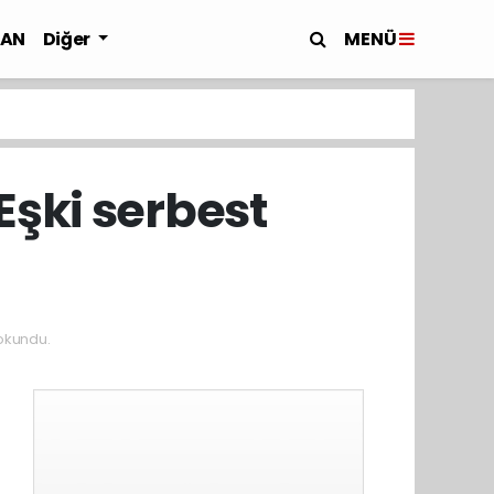
MENÜ
LAN
Diğer
şki serbest
okundu.