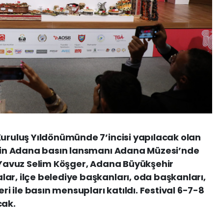
Kuruluş Yıldönümünde 7’incisi yapılacak olan
i’nin Adana basın lansmanı Adana Müzesi’nde
i Yavuz Selim Köşger, Adana Büyükşehir
ar, ilçe belediye başkanları, oda başkanları,
eri ile basın mensupları katıldı. Festival 6-7-8
cak.