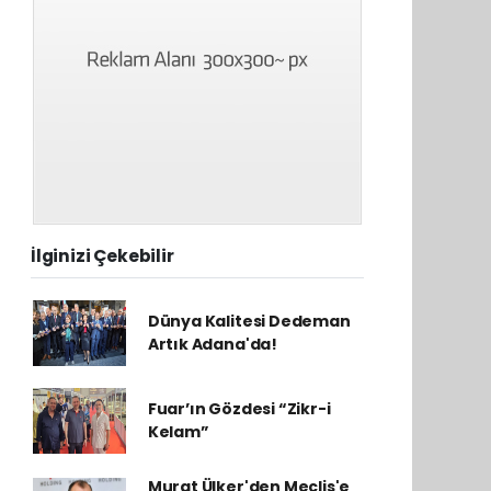
İlginizi Çekebilir
Dünya Kalitesi Dedeman
Artık Adana'da!
Fuar’ın Gözdesi “Zikr-i
Kelam”
Murat Ülker'den Meclis'e