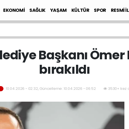
EKONOMİ
SAĞLIK
YAŞAM
KÜLTÜR
SPOR
RESMİ İ
lediye Başkanı Ömer E
bırakıldı
10.04.2026 - 02:32, Güncelleme: 10.04.2026 - 06:52
3530+ kez 