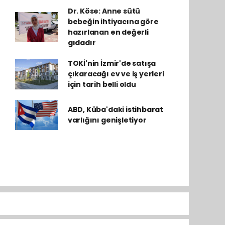
Dr. Köse: Anne sütü
bebeğin ihtiyacına göre
hazırlanan en değerli
gıdadır
TOKİ'nin İzmir'de satışa
çıkaracağı ev ve iş yerleri
için tarih belli oldu
ABD, Küba'daki istihbarat
varlığını genişletiyor