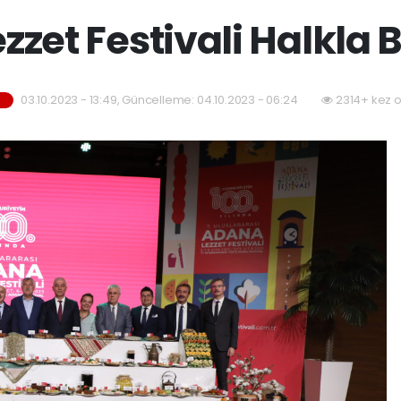
zzet Festivali Halkla 
03.10.2023 - 13:49, Güncelleme: 04.10.2023 - 06:24
2314+ kez 
M