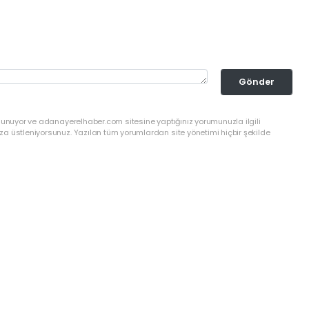
Gönder
ulunuyor ve adanayerelhaber.com sitesine yaptığınız yorumunuzla ilgili
a üstleniyorsunuz. Yazılan tüm yorumlardan site yönetimi hiçbir şekilde