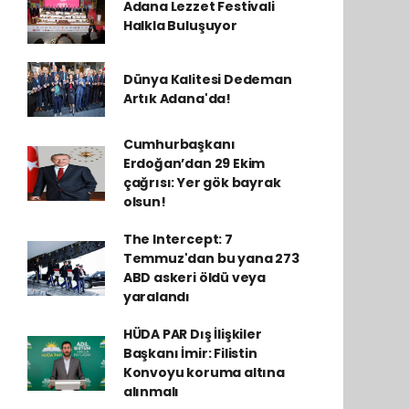
Adana Lezzet Festivali
Halkla Buluşuyor
Dünya Kalitesi Dedeman
Artık Adana'da!
Cumhurbaşkanı
Erdoğan’dan 29 Ekim
çağrısı: Yer gök bayrak
olsun!
The Intercept: 7
Temmuz'dan bu yana 273
ABD askeri öldü veya
yaralandı
HÜDA PAR Dış İlişkiler
Başkanı İmir: Filistin
Konvoyu koruma altına
alınmalı