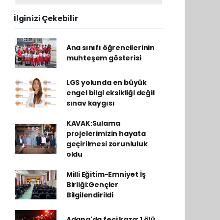
İlginizi Çekebilir
Ana sınıfı öğrencilerinin
muhteşem gösterisi
LGS yolunda en büyük
engel bilgi eksikliği değil
sınav kaygısı
KAVAK:Sulama
projelerimizin hayata
geçirilmesi zorunluluk
oldu
Milli Eğitim-Emniyet İş
Birliği:Gençler
Bilgilendirildi
Adana'da feci kaza: 1 ölü,