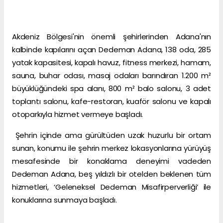
Akdeniz Bölgesi'nin önemli şehirlerinden Adana'nın
kalbinde kapılarını açan Dedeman Adana, 138 oda, 285
yatak kapasitesi, kapalı havuz, fitness merkezi, hamam,
sauna, buhar odası, masaj odaları barındıran 1.200 m²
büyüklüğündeki spa alanı, 800 m² balo salonu, 3 adet
toplantı salonu, kafe-restoran, kuaför salonu ve kapalı
otoparkıyla hizmet vermeye başladı.
Şehrin içinde ama gürültüden uzak huzurlu bir ortam
sunan, konumu ile şehrin merkez lokasyonlarına yürüyüş
mesafesinde bir konaklama deneyimi vadeden
Dedeman Adana, beş yıldızlı bir otelden beklenen tüm
hizmetleri, ‘Geleneksel Dedeman Misafirperverliği’ ile
konuklarına sunmaya başladı.