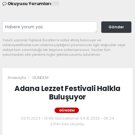
Okuyucu Yorumları
(0)
Gönder
Yorum yazarak Topluluk Kuralları’nı kabul etmiş bulunuyor ve
adanayerelhaber.com sitesine yaptığınız yorumunuzla ilgili doğrudan veya
dolaylı tüm sorumluluğu tek başınıza üstleniyorsunuz. Yazılan tüm
yorumlardan site yönetimi hiçbir şekilde sorumlu tutulamaz.
Anasayfa
GÜNDEM
Adana Lezzet Festivali Halkla
Buluşuyor
GÜNDEM
03.10.2023 - 13:49, Güncelleme: 04.10.2023 - 06:24
2314+ kez okundu.