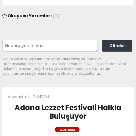
Okuyucu Yorumları
(0)
Gönder
Yorum yazarak Topluluk Kuralları’nı kabul etmiş bulunuyor ve
adanayerelhaber.com sitesine yaptığınız yorumunuzla ilgili doğrudan veya
dolaylı tüm sorumluluğu tek başınıza üstleniyorsunuz. Yazılan tüm
yorumlardan site yönetimi hiçbir şekilde sorumlu tutulamaz.
Anasayfa
GÜNDEM
Adana Lezzet Festivali Halkla
Buluşuyor
GÜNDEM