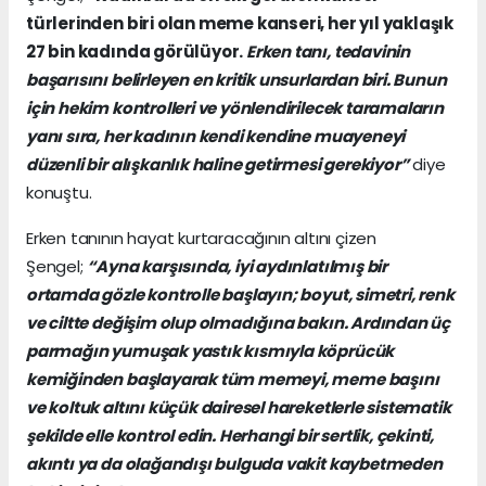
türlerinden biri olan meme kanseri, her yıl yaklaşık
27 bin kadında görülüyor.
Erken tanı, tedavinin
başarısını belirleyen en kritik unsurlardan biri. Bunun
için hekim kontrolleri ve yönlendirilecek taramaların
yanı sıra, her kadının kendi kendine muayeneyi
düzenli bir alışkanlık haline getirmesi gerekiyor”
diye
konuştu.
Erken tanının hayat kurtaracağının altını çizen
Şengel;
“Ayna karşısında, iyi aydınlatılmış bir
ortamda gözle kontrolle başlayın; boyut, simetri, renk
ve ciltte değişim olup olmadığına bakın. Ardından üç
parmağın yumuşak yastık kısmıyla köprücük
kemiğinden başlayarak tüm memeyi, meme başını
ve koltuk altını küçük dairesel hareketlerle sistematik
şekilde elle kontrol edin. Herhangi bir sertlik, çekinti,
akıntı ya da olağandışı bulguda vakit kaybetmeden