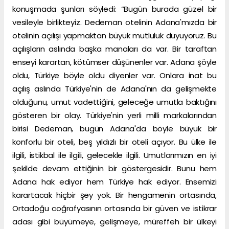
konuşmada şunları söyledi: “Bugün burada güzel bir
vesileyle birlikteyiz. Dedeman otelinin Adana'mızda bir
otelinin açılışı yapmaktan büyük mutluluk duyuyoruz. Bu
açılışların aslında başka manaları da var. Bir taraftan
enseyi karartan, kötümser düşünenler var. Adana şöyle
oldu, Türkiye böyle oldu diyenler var. Onlara inat bu
açılış aslında Türkiye'nin de Adana'nın da gelişmekte
olduğunu, umut vadettiğini, geleceğe umutla baktığını
gösteren bir olay. Türkiye'nin yerli milli markalarından
birisi Dedeman, bugün Adana'da böyle büyük bir
konforlu bir oteli, beş yıldızlı bir oteli açıyor. Bu ülke ile
ilgili, istikbal ile ilgili, gelecekle ilgili. Umutlarımızın en iyi
şekilde devam ettiğinin bir göstergesidir. Bunu hem
Adana hak ediyor hem Türkiye hak ediyor. Ensemizi
karartacak hiçbir şey yok. Bir hengamenin ortasında,
Ortadoğu coğrafyasının ortasında bir güven ve istikrar
adası gibi büyümeye, gelişmeye, müreffeh bir ülkeyi