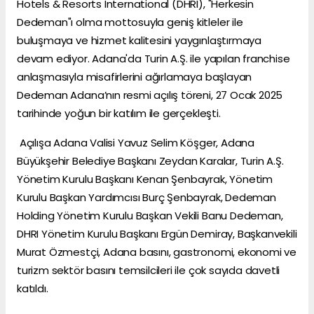
Hotels & Resorts International (DHRI), "Herkesin
Dedeman"ı olma mottosuyla geniş kitleler ile
buluşmaya ve hizmet kalitesini yaygınlaştırmaya
devam ediyor. Adana'da Turin A.Ş. ile yapılan franchise
anlaşmasıyla misafirlerini ağırlamaya başlayan
Dedeman Adana’nın resmi açılış töreni, 27 Ocak 2025
tarihinde yoğun bir katılım ile gerçekleşti.
Açılışa Adana Valisi Yavuz Selim Köşger, Adana
Büyükşehir Belediye Başkanı Zeydan Karalar, Turin A.Ş.
Yönetim Kurulu Başkanı Kenan Şenbayrak, Yönetim
Kurulu Başkan Yardımcısı Burç Şenbayrak, Dedeman
Holding Yönetim Kurulu Başkan Vekili Banu Dedeman,
DHRI Yönetim Kurulu Başkanı Ergün Demiray, Başkanvekili
Murat Özmestçi, Adana basını, gastronomi, ekonomi ve
turizm sektör basını temsilcileri ile çok sayıda davetli
katıldı.