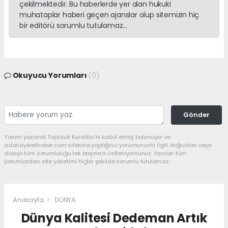
çekilmektedir. Bu haberlerde yer alan hukuki
muhataplar haberi geçen ajanslar olup sitemizin hiç
bir editörü sorumlu tutulamaz...
Okuyucu Yorumları
(0)
Gönder
Yorum yazarak Topluluk Kuralları’nı kabul etmiş bulunuyor ve
adanayerelhaber.com sitesine yaptığınız yorumunuzla ilgili doğrudan veya
dolaylı tüm sorumluluğu tek başınıza üstleniyorsunuz. Yazılan tüm
yorumlardan site yönetimi hiçbir şekilde sorumlu tutulamaz.
Anasayfa
DÜNYA
Dünya Kalitesi Dedeman Artık