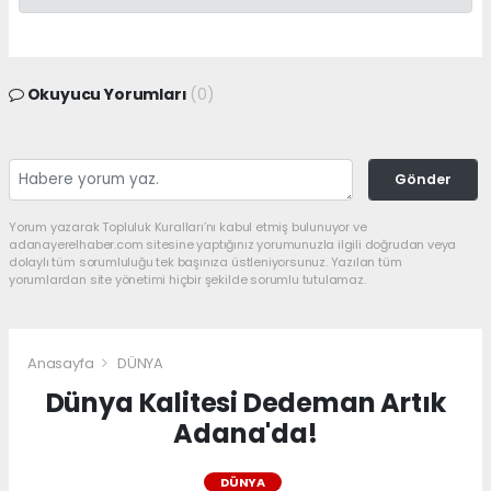
Okuyucu Yorumları
(0)
Gönder
Yorum yazarak Topluluk Kuralları’nı kabul etmiş bulunuyor ve
adanayerelhaber.com sitesine yaptığınız yorumunuzla ilgili doğrudan veya
dolaylı tüm sorumluluğu tek başınıza üstleniyorsunuz. Yazılan tüm
yorumlardan site yönetimi hiçbir şekilde sorumlu tutulamaz.
Anasayfa
DÜNYA
Dünya Kalitesi Dedeman Artık
Adana'da!
DÜNYA