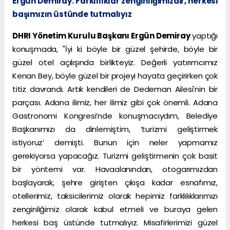
Ergün Demiray: Farklılıklar zenginliğimizdir, herkesi
başımızın üstünde tutmalıyız
DHRI Yönetim Kurulu Başkanı Ergün Demiray
yaptığı
konuşmada, "İyi ki böyle bir güzel şehirde, böyle bir
güzel otel açılışında birlikteyiz. Değerli yatırımcımız
Kenan Bey, böyle güzel bir projeyi hayata geçirirken çok
titiz davrandı. Artık kendileri de Dedeman Ailesi'nin bir
parçası. Adana ilimiz, her ilimiz gibi çok önemli. Adana
Gastronomi Kongresi’nde konuşmacıydım, Belediye
Başkanımızı da dinlemiştim, ‘turizmi geliştirmek
istiyoruz’ demişti. Bunun için neler yapmamız
gerekiyorsa yapacağız. Turizmi geliştirmenin çok basit
bir yöntemi var. Havaalanından, otogarımızdan
başlayarak, şehre girişten çıkışa kadar esnafımız,
otellerimiz, taksicilerimiz olarak hepimiz farklılıklarımızı
zenginliğimiz olarak kabul etmeli ve buraya gelen
herkesi baş üstünde tutmalıyız. Misafirlerimizi güzel