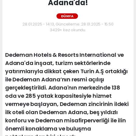
Adana'da!
DÜNYA
28.01.2025 - 14:13, Güncelleme: 28.01.2025 - 15:50
3429+ kez okundu.
Dedeman Hotels & Resorts International ve
Adana'da inşaat, turizm sektörlerinde
yatırımlarıyla dikkat çeken Turin A.Ş ortaklığı
ile Dedeman Adana’nın resmi açılışı
gerçekleştirildi. Adana'nın merkezinde 138
oda ve 285 yatak kapasitesiyle hizmet
vermeye başlayan, Dedeman zincirinin ildeki
ilk oteli olan Dedeman Adana, beş yıldızlı
konforu ve Dedeman misafirperverliği ile ilin
önemli konaklama ve buluşma