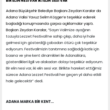
BİR ELİN NESİ VAR İKİ ELİN SESİ VAR
Adana Büyükşehir Belediye Başkanı Zeydan Karalar da
Adana Valisi Yavuz Selim Köşger’e teşekkür ederek
başladığı konuşmasında çarpıcı açıklamalar yaptı.
Başkan Zeydan Karalar, “
Sayın Valimize ayağının
tozuyla Lezzet Festivali’ne sahip çıkıp, daha iyi hale
gelmesi için gösterdiği çabadan ötürü çok teşekkür
ediyorum. Festivalimizin tanıtımına sağladığı katkı için
basına ve yine kent dinamikleri ile Adanalılara,
gösterdikleri ilgili ve alakadan dolayı teşekkür ediyorum.
Bir elin nesi var, iki elin sesi var. Birlikte hareket ettiğimiz
sürece Adana Lezzet Festivali her geçen yıl daha etkili
hale gelecektir” dedi.
ADANA MARKA BİR KENT…