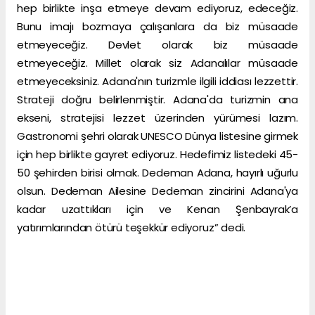
hep birlikte inşa etmeye devam ediyoruz, edeceğiz.
Bunu imajı bozmaya çalışanlara da biz müsaade
etmeyeceğiz. Devlet olarak biz müsaade
etmeyeceğiz. Millet olarak siz Adanalılar müsaade
etmeyeceksiniz. Adana'nın turizmle ilgili iddiası lezzettir.
Strateji doğru belirlenmiştir. Adana'da turizmin ana
ekseni, stratejisi lezzet üzerinden yürümesi lazım.
Gastronomi şehri olarak UNESCO Dünya listesine girmek
için hep birlikte gayret ediyoruz. Hedefimiz listedeki 45-
50 şehirden birisi olmak. Dedeman Adana, hayırlı uğurlu
olsun. Dedeman Ailesine Dedeman zincirini Adana'ya
kadar uzattıkları için ve Kenan Şenbayrak’a
yatırımlarından ötürü teşekkür ediyoruz” dedi.