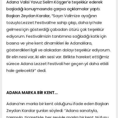
Adana Valisi Yavuz Selim Köşger’e teşekkür ederek
başladığı konuşmasında çarpıcı açıklamalar yaptı.
Başkan Zeydan Karalar, “
Sayın Valimize ayağının
tozuyla Lezzet Festivali’ne sahip çıkıp, daha iyi hale
gelmesi için gösterdiği çabadan ötürü çok teşekkür
ediyorum. Festivalimizin tanıtımına sağladığı katkı için
basına ve yine kent dinamikleri ile Adanalılara,
gösterdikleri ilgili ve alakadan dolayı teşekkür ediyorum.
Bir elin nesi var, iki elin sesi var. Birlikte hareket ettiğimiz
sürece Adana Lezzet Festivali her geçen yıl daha etkili
hale gelecektir” dedi.
ADANA MARKA BİR KENT…
Adana’nın marka bir kent olduğunu ifade eden Başkan
Zeydan Karalar şunları söyledi: “Adana sanatıyla,
tarımıyla, ticaretiyle, her şeyiyle marka bir kent. Nüfusu