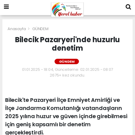
Anasayfa
GÜNDEM
Bilecik Pazaryeri'nde huzurlu
denetim
GÜNDEM
01.01.2025 - 18:04, Güncelleme: 02.01.2025 - 08:07
2675+ kez okundu.
Bilecik'te Pazaryeri İlçe Emniyet Amirliği ve
İlçe Jandarma Komutanlığı vatandaşların
2025 yılına huzur ve güven içinde girebilmesi
için geniş kapsamlı bir denetim
gerçekleştirdi.