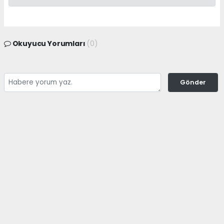
Okuyucu Yorumları
(0)
Gönder
Yorum yazarak Topluluk Kuralları’nı kabul etmiş bulunuyor ve
adanayerelhaber.com sitesine yaptığınız yorumunuzla ilgili doğrudan veya
dolaylı tüm sorumluluğu tek başınıza üstleniyorsunuz. Yazılan tüm
yorumlardan site yönetimi hiçbir şekilde sorumlu tutulamaz.
haber paketi
haber scripti
haber yazılımı
Tüm hakları saklı tutulmaktadır.Copyright 2026©
Haber Yazılımı:
Web Aksiyon ®