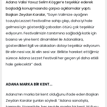
Adana Valisi Yavuz Selim Köşger’e teşekkür ederek
başladığı konuşmasında çarpıcı açıklamalar yaptı.
Başkan Zeydan Karalar, “
Sayın Valimize ayağının
tozuyla Lezzet Festivali’ne sahip çıkıp, daha iyi hale
gelmesi için gösterdiği çabadan ötürü çok teşekkür
ediyorum. Festivalimizin tanıtımına sağladığı katkı için
basına ve yine kent dinamikleri ile Adanalılara,
gösterdikleri ilgili ve alakadan dolayı teşekkür ediyorum.
Bir elin nesi var, iki elin sesi var. Birlikte hareket ettiğimiz
sürece Adana Lezzet Festivali her geçen yıl daha etkili
hale gelecektir” dedi.
ADANA MARKA BİR KENT…
Adana’nın marka bir kent olduğunu ifade eden Başkan
Zeydan Karalar şunları söyledi: “Adana sanatıyla,
tarımıyla, ticaretiyle, her şeyiyle marka bir kent. Nüfusu