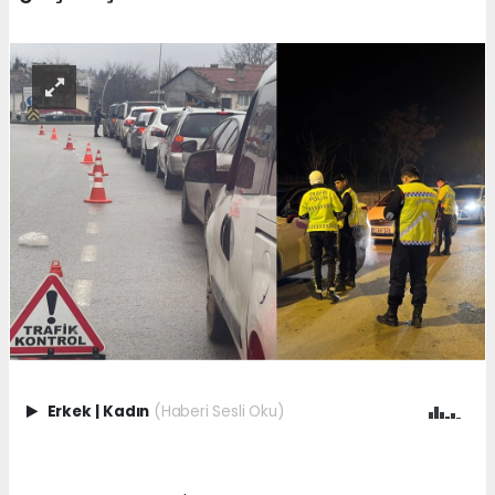
Erkek
|
Kadın
(Haberi Sesli Oku)