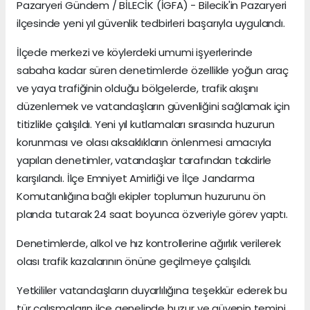
Pazaryeri Gündem / BİLECİK (İGFA) - Bilecik'in Pazaryeri
ilçesinde yeni yıl güvenlik tedbirleri başarıyla uygulandı.
İlçede merkezi ve köylerdeki umumi işyerlerinde
sabaha kadar süren denetimlerde özellikle yoğun araç
ve yaya trafiğinin olduğu bölgelerde, trafik akışını
düzenlemek ve vatandaşların güvenliğini sağlamak için
titizlikle çalışıldı. Yeni yıl kutlamaları sırasında huzurun
korunması ve olası aksaklıkların önlenmesi amacıyla
yapılan denetimler, vatandaşlar tarafından takdirle
karşılandı. İlçe Emniyet Amirliği ve İlçe Jandarma
Komutanlığına bağlı ekipler toplumun huzurunu ön
planda tutarak 24 saat boyunca özveriyle görev yaptı.
Denetimlerde, alkol ve hız kontrollerine ağırlık verilerek
olası trafik kazalarının önüne geçilmeye çalışıldı.
Yetkililer vatandaşların duyarlılığına teşekkür ederek bu
tür çalışmaların ilçe genelinde huzur ve güvenin temini