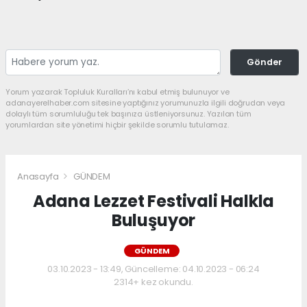
Gönder
Yorum yazarak Topluluk Kuralları’nı kabul etmiş bulunuyor ve
adanayerelhaber.com sitesine yaptığınız yorumunuzla ilgili doğrudan veya
dolaylı tüm sorumluluğu tek başınıza üstleniyorsunuz. Yazılan tüm
yorumlardan site yönetimi hiçbir şekilde sorumlu tutulamaz.
Anasayfa
GÜNDEM
Adana Lezzet Festivali Halkla
Buluşuyor
GÜNDEM
03.10.2023 - 13:49, Güncelleme: 04.10.2023 - 06:24
2314+ kez okundu.