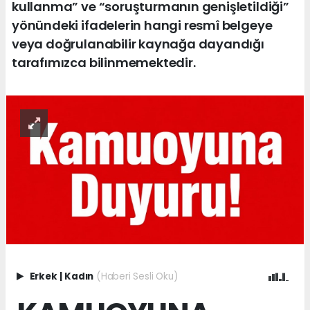
kullanma” ve “soruşturmanın genişletildiği”
yönündeki ifadelerin hangi resmî belgeye
veya doğrulanabilir kaynağa dayandığı
tarafımızca bilinmemektedir.
Erkek
|
Kadın
(Haberi Sesli Oku)