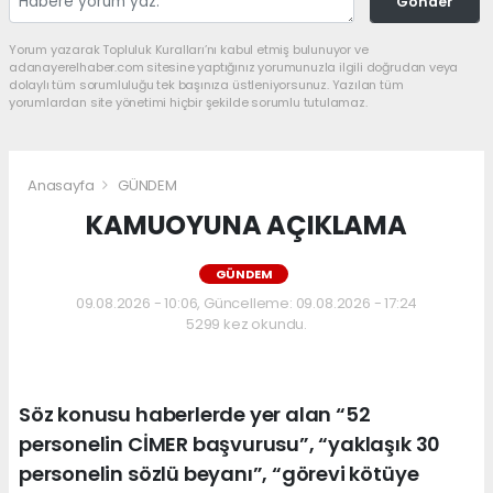
Gönder
Yorum yazarak Topluluk Kuralları’nı kabul etmiş bulunuyor ve
adanayerelhaber.com sitesine yaptığınız yorumunuzla ilgili doğrudan veya
dolaylı tüm sorumluluğu tek başınıza üstleniyorsunuz. Yazılan tüm
yorumlardan site yönetimi hiçbir şekilde sorumlu tutulamaz.
Anasayfa
GÜNDEM
KAMUOYUNA AÇIKLAMA
GÜNDEM
09.08.2026 - 10:06, Güncelleme: 09.08.2026 - 17:24
5299 kez okundu.
Söz konusu haberlerde yer alan “52
personelin CİMER başvurusu”, “yaklaşık 30
personelin sözlü beyanı”, “görevi kötüye