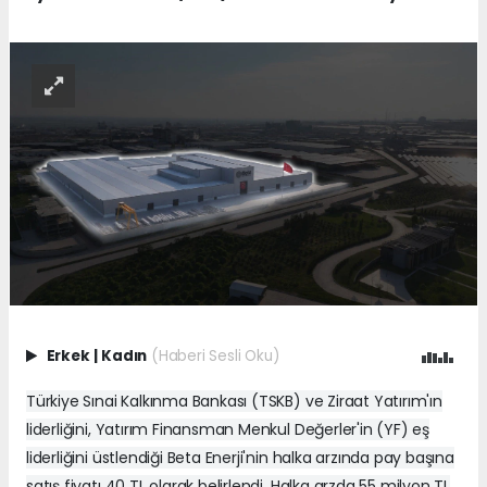
Erkek
|
Kadın
(Haberi Sesli Oku)
Türkiye Sınai Kalkınma Bankası (TSKB) ve Ziraat Yatırım'ın
liderliğini, Yatırım Finansman Menkul Değerler'in (YF) eş
liderliğini üstlendiği Beta Enerji'nin halka arzında pay başına
satış fiyatı 40 TL olarak belirlendi. Halka arzda 55 milyon TL