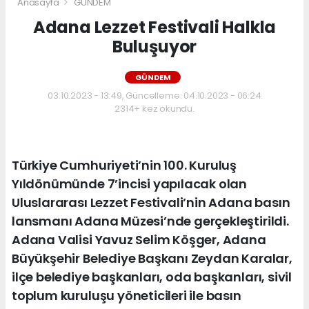
Anasayfa
GÜNDEM
Adana Lezzet Festivali Halkla
Buluşuyor
GÜNDEM
03.10.2023 - 13:49, Güncelleme: 04.10.2023 - 06:24
2314+ kez okundu.
Türkiye Cumhuriyeti’nin 100. Kuruluş
Yıldönümünde 7’incisi yapılacak olan
Uluslararası Lezzet Festivali’nin Adana basın
lansmanı Adana Müzesi’nde gerçekleştirildi.
Adana Valisi Yavuz Selim Köşger, Adana
Büyükşehir Belediye Başkanı Zeydan Karalar,
ilçe belediye başkanları, oda başkanları, sivil
toplum kuruluşu yöneticileri ile basın