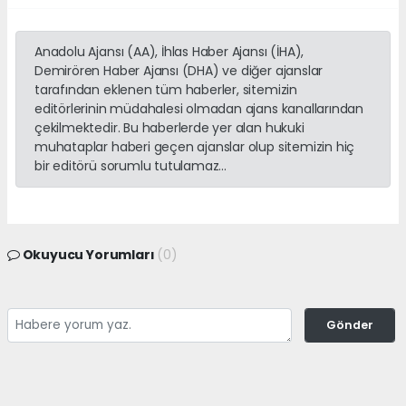
Anadolu Ajansı (AA), İhlas Haber Ajansı (İHA),
Demirören Haber Ajansı (DHA) ve diğer ajanslar
tarafından eklenen tüm haberler, sitemizin
editörlerinin müdahalesi olmadan ajans kanallarından
çekilmektedir. Bu haberlerde yer alan hukuki
muhataplar haberi geçen ajanslar olup sitemizin hiç
bir editörü sorumlu tutulamaz...
Okuyucu Yorumları
(0)
Gönder
Yorum yazarak Topluluk Kuralları’nı kabul etmiş bulunuyor ve
adanayerelhaber.com sitesine yaptığınız yorumunuzla ilgili doğrudan veya
dolaylı tüm sorumluluğu tek başınıza üstleniyorsunuz. Yazılan tüm