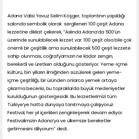
Adana Valisi Yavuz Selim Köşger, toplantının yapıldığı
salonda sembolik olarak sergilenen 100 çeşit Adana
lezzetine dikkat çekerek, “Aslında Adana’da 500’ün
üzerinde sunulabilecek lezzet var. 100 çeşit olsa bile çok
önemli bir çeşitlilik ama sunulabilecek 500 çeşit lezzete
sahip olunması, coğrafyamızın ne kadar zengin,
bereketli ve üretken olduğunu gösteriyor. Yeme-içme
kültürü, bin yılların ilmiğinden süzülerek gelen yeme-
içme çeşitliliği, bir üründen onlarca yemek ortaya
çıkarma becerisi, bu topraklarda büyük medeniyetler
kurulduğunun göstergesidir. Bu lezzetlerimizi tüm
Türkiye’ye hatta dünyaya tanıtmaya çalışıyoruz.
Festival, her yıl içerikleri zenginleşerek devam ediyor.
Festivalimizin Adana’ya ve ülkemize bereketler
getirmesini diliyorum” dedi.