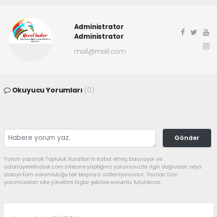
Administrator
Administrator
mail@mail.com
Okuyucu Yorumları
(0)
Gönder
Yorum yazarak Topluluk Kuralları’nı kabul etmiş bulunuyor ve
adanayerelhaber.com sitesine yaptığınız yorumunuzla ilgili doğrudan veya
dolaylı tüm sorumluluğu tek başınıza üstleniyorsunuz. Yazılan tüm
yorumlardan site yönetimi hiçbir şekilde sorumlu tutulamaz.