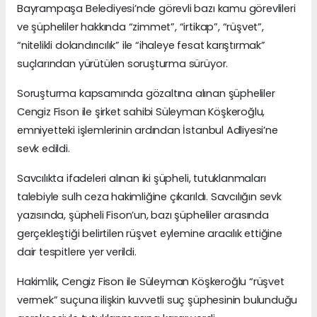
Bayrampaşa Belediyesi’nde görevli bazı kamu görevlileri
ve şüpheliler hakkında “zimmet”, “irtikap”, “rüşvet”,
“nitelikli dolandırıcılık” ile “ihaleye fesat karıştırmak”
suçlarından yürütülen soruşturma sürüyor.
Soruşturma kapsamında gözaltına alınan şüpheliler
Cengiz Fison ile şirket sahibi Süleyman Köşkeroğlu,
emniyetteki işlemlerinin ardından İstanbul Adliyesi’ne
sevk edildi.
Savcılıkta ifadeleri alınan iki şüpheli, tutuklanmaları
talebiyle sulh ceza hakimliğine çıkarıldı. Savcılığın sevk
yazısında, şüpheli Fison’un, bazı şüpheliler arasında
gerçekleştiği belirtilen rüşvet eylemine aracılık ettiğine
dair tespitlere yer verildi.
Hakimlik, Cengiz Fison ile Süleyman Köşkeroğlu “rüşvet
vermek” suçuna ilişkin kuvvetli suç şüphesinin bulunduğu