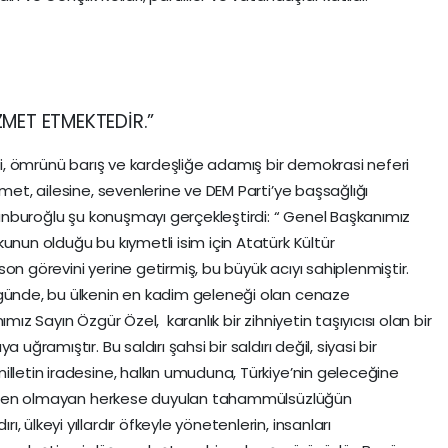
ZMET ETMEKTEDİR.”
ili, ömrünü barış ve kardeşliğe adamış bir demokrasi neferi
hmet, ailesine, sevenlerine ve DEM Parti’ye başsağlığı
 Tanburoğlu şu konuşmayı gerçekleştirdi: “ Genel Başkanımız
unun olduğu bu kıymetli isim için Atatürk Kültür
on görevini yerine getirmiş, bu büyük acıyı sahiplenmiştir.
 günde, bu ülkenin en kadim geleneği olan cenaze
mız Sayın Özgür Özel, karanlık bir zihniyetin taşıyıcısı olan bir
uğramıştır. Bu saldırı şahsi bir saldırı değil, siyasi bir
illetin iradesine, halkın umuduna, Türkiye’nin geleceğine
ndinden olmayan herkese duyulan tahammülsüzlüğün
 ülkeyi yıllardır öfkeyle yönetenlerin, insanları