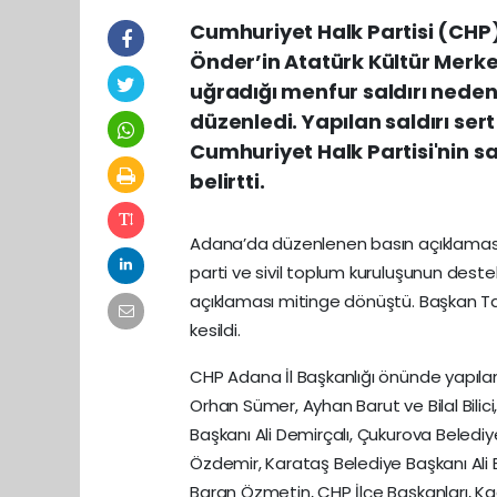
Cumhuriyet Halk Partisi (CHP)
Önder’in Atatürk Kültür Merk
uğradığı menfur saldırı neden
düzenledi. Yapılan saldırı sert
Cumhuriyet Halk Partisi'nin s
belirtti.
Adana’da düzenlenen basın açıklamasını 
parti ve sivil toplum kuruluşunun deste
açıklaması mitinge dönüştü. Başkan Ta
kesildi.
CHP Adana İl Başkanlığı önünde yapıla
Orhan Sümer, Ayhan Barut ve Bilal Bilic
Başkanı Ali Demirçalı, Çukurova Beled
Özdemir, Karataş Belediye Başkanı Ali
Baran Özmetin, CHP İlçe Başkanları, Kadın