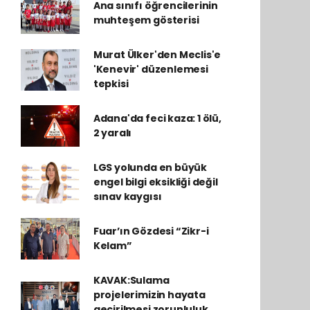
Ana sınıfı öğrencilerinin
muhteşem gösterisi
Murat Ülker'den Meclis'e
'Kenevir' düzenlemesi
tepkisi
Adana'da feci kaza: 1 ölü,
2 yaralı
LGS yolunda en büyük
engel bilgi eksikliği değil
sınav kaygısı
Fuar’ın Gözdesi “Zikr-i
Kelam”
KAVAK:Sulama
projelerimizin hayata
geçirilmesi zorunluluk