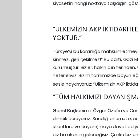
siyasetini hangi noktaya taşıdığını gös
“ÜLKEMİZİN AKP İKTİDARI İ
YOKTUR.”
Türkiye’yi bu karanlığa mahkûm etmeye 
sinmez, geri çekilmez!” Bu parti, Gazi 
kurulmuştur. Bizler, halkın alın terind
neferleriyiz. Bizim tarihimizde boyun eğ
sesle haykırıyoruz: “Ülkemizin AKP iktid
“TÜM HALKIMIZI DAYANIŞM
Genel Başkanımız Özgür Özel'in ve C
dimdik duruyoruz. Sandığı önümüze, ad
stantlara ve dayanışmaya davet ediyor
biz bu ülkenin geleceğiyiz. Çünkü bi