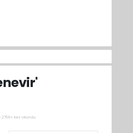
enevir'
2756+ kez okundu.