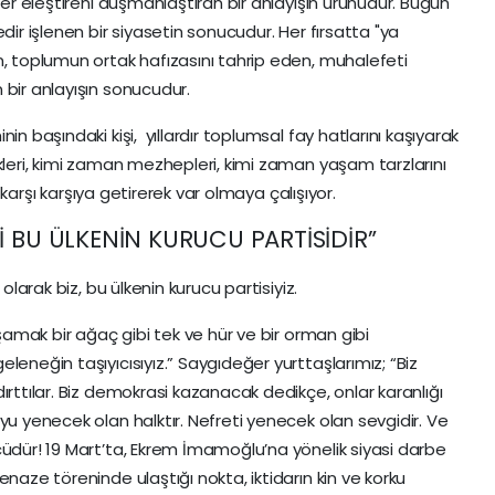
her eleştireni düşmanlaştıran bir anlayışın ürünüdür. Bugün
dir işlenen bir siyasetin sonucudur. Her fırsatta "ya
n, toplumun ortak hafızasını tahrip eden, muhalefeti
 bir anlayışın sonucudur.
in başındaki kişi, yıllardır toplumsal fay hatlarını kaşıyarak
kleri, kimi zaman mezhepleri, kimi zaman yaşam tarzlarını
nı karşı karşıya getirerek var olmaya çalışıyor.
İ BU ÜLKENİN KURUCU PARTİSİDİR”
olarak biz, bu ülkenin kurucu partisiyiz.
aşamak bir ağaç gibi tek ve hür ve bir orman gibi
leneğin taşıyıcısıyız.” Saygıdeğer yurttaşlarımız; “Biz
ırttılar. Biz demokrasi kazanacak dedikçe, onlar karanlığı
yu yenecek olan halktır. Nefreti yenecek olan sevgidir. Ve
cüdür! 19 Mart’ta, Ekrem İmamoğlu’na yönelik siyasi darbe
enaze töreninde ulaştığı nokta, iktidarın kin ve korku