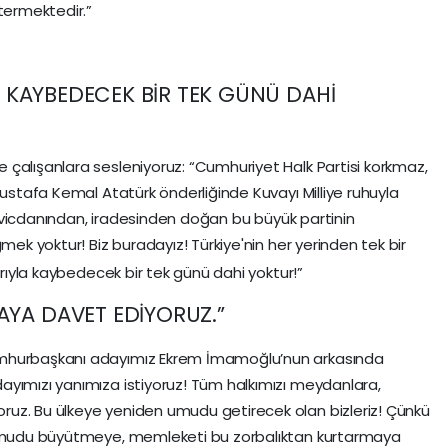
termektedir.”
LE KAYBEDECEK BİR TEK GÜNÜ DAHİ
çalışanlara sesleniyoruz: “Cumhuriyet Halk Partisi korkmaz,
Mustafa Kemal Atatürk önderliğinde Kuvayı Milliye ruhuyla
en, vicdanından, iradesinden doğan bu büyük partinin
mek yoktur! Biz buradayız! Türkiye'nin her yerinden tek bir
arıyla kaybedecek bir tek günü dahi yoktur!”
AYA DAVET EDİYORUZ.”
umhurbaşkanı adayımız Ekrem İmamoğlu’nun arkasında
ayımızı yanımıza istiyoruz! Tüm halkımızı meydanlara,
uz. Bu ülkeye yeniden umudu getirecek olan bizleriz! Çünkü
z umudu büyütmeye, memleketi bu zorbalıktan kurtarmaya