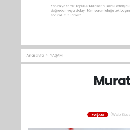
Yorum yazarak Topluluk Kuralları’nı kabul etmiş b
doğrudan veya dolaylı tüm sorumluluğu tek başınız
sorumlu tutulamaz.
Anasayfa
YAŞAM
Murat 
(Web Sitesi
YAŞAM