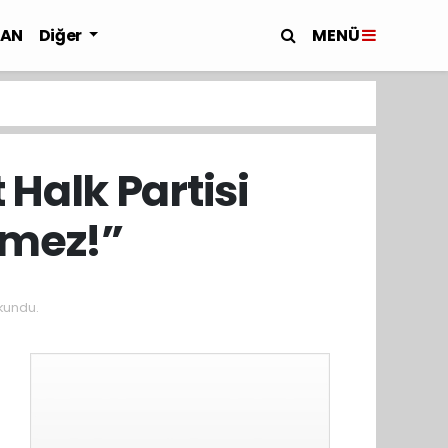
MENÜ
LAN
Diğer
Halk Partisi
lmez!”
kundu.