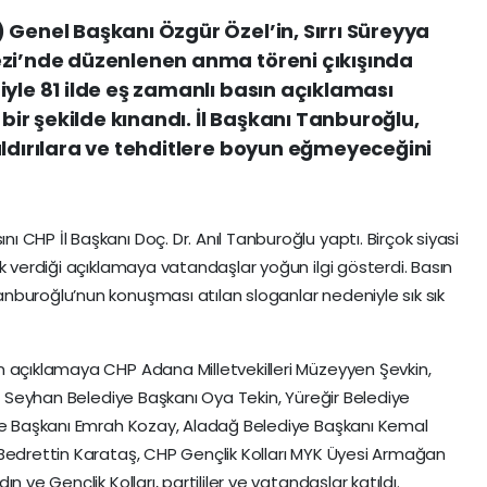
 Genel Başkanı Özgür Özel’in, Sırrı Süreyya
ezi’nde düzenlenen anma töreni çıkışında
iyle 81 ilde eş zamanlı basın açıklaması
 bir şekilde kınandı. İl Başkanı Tanburoğlu,
aldırılara ve tehditlere boyun eğmeyeceğini
CHP İl Başkanı Doç. Dr. Anıl Tanburoğlu yaptı. Birçok siyasi
k verdiği açıklamaya vatandaşlar yoğun ilgi gösterdi. Basın
nburoğlu’nun konuşması atılan sloganlar nedeniyle sık sık
n açıklamaya CHP Adana Milletvekilleri Müzeyyen Şevkin,
i, Seyhan Belediye Başkanı Oya Tekin, Yüreğir Belediye
iye Başkanı Emrah Kozay, Aladağ Belediye Başkanı Kemal
 Bedrettin Karataş, CHP Gençlik Kolları MYK Üyesi Armağan
 ve Gençlik Kolları, partililer ve vatandaşlar katıldı.