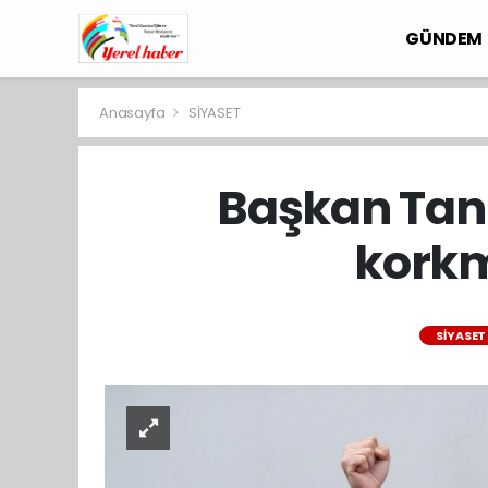
GÜNDEM
Anasayfa
SİYASET
Başkan Tanb
korkm
SİYASET