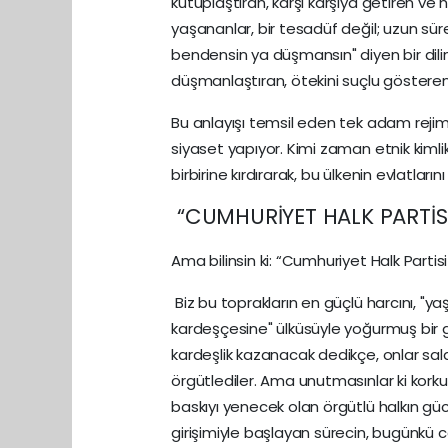
kutuplaştıran, karşı karşıya getiren ve 
yaşananlar, bir tesadüf değil; uzun süre
bendensin ya düşmansın" diyen bir dili
düşmanlaştıran, ötekini suçlu gösteren
Bu anlayışı temsil eden tek adam rejimin
siyaset yapıyor. Kimi zaman etnik kimli
birbirine kırdırarak, bu ülkenin evlatları
“CUMHURİYET HALK PARTİS
Ama bilinsin ki: “Cumhuriyet Halk Partisi 
Biz bu toprakların en güçlü harcını, "y
kardeşçesine" ülküsüyle yoğurmuş bir ge
kardeşlik kazanacak dedikçe, onlar sald
örgütlediler. Ama unutmasınlar ki korku
baskıyı yenecek olan örgütlü halkın gü
girişimiyle başlayan sürecin, bugünkü c