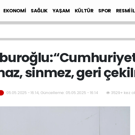
EKONOMİ
SAĞLIK
YAŞAM
KÜLTÜR
SPOR
RESMİ İ
uroğlu:“Cumhuriyet 
az, sinmez, geri çeki
05.05.2025 - 16:14, Güncelleme: 05.05.2025 - 16:14
3529+ kez o