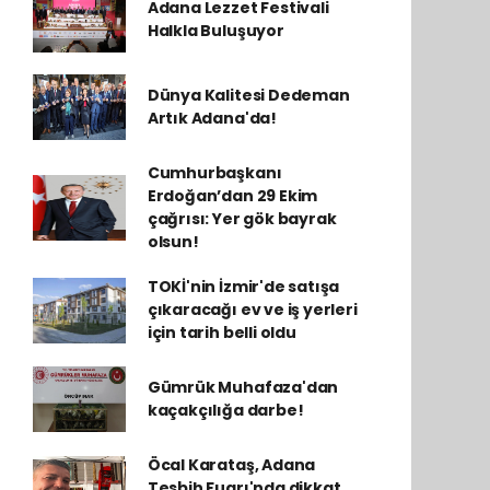
Adana Lezzet Festivali
Halkla Buluşuyor
Dünya Kalitesi Dedeman
Artık Adana'da!
Cumhurbaşkanı
Erdoğan’dan 29 Ekim
çağrısı: Yer gök bayrak
olsun!
TOKİ'nin İzmir'de satışa
çıkaracağı ev ve iş yerleri
için tarih belli oldu
Gümrük Muhafaza'dan
kaçakçılığa darbe!
Öcal Karataş, Adana
Tesbih Fuarı'nda dikkat