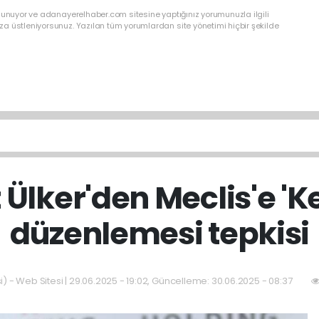
ulunuyor ve adanayerelhaber.com sitesine yaptığınız yorumunuzla ilgili
a üstleniyorsunuz. Yazılan tüm yorumlardan site yönetimi hiçbir şekilde
Ülker'den Meclis'e 'K
düzenlemesi tepkisi
) - Web Sitesi | 29.06.2025 - 19:02, Güncelleme: 30.06.2025 - 08:37