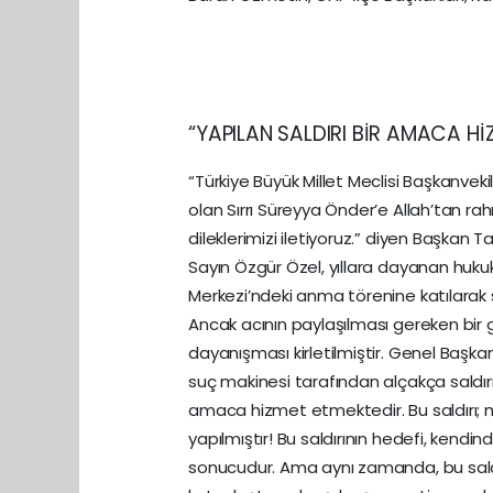
“YAPILAN SALDIRI BİR AMACA Hİ
“Türkiye Büyük Millet Meclisi Başkanvek
olan Sırrı Süreyya Önder’e Allah’tan ra
dileklerimizi iletiyoruz.” diyen Başkan
Sayın Özgür Özel, yıllara dayanan hukuk
Merkezi’ndeki anma törenine katılarak s
Ancak acının paylaşılması gereken bir
dayanışması kirletilmiştir. Genel Başkanı
suç makinesi tarafından alçakça saldırıya 
amaca hizmet etmektedir. Bu saldırı; m
yapılmıştır! Bu saldırının hedefi, ke
sonucudur. Ama aynı zamanda, bu saldırı,