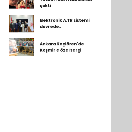
çekti
Elektronik A.TR sistemi
devrede..
Ankara Keçiören'de
Keşmir'e özel sergi