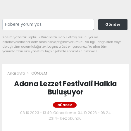
Gönder
Yorum yazarak Topluluk Kuralları’nı kabul etmiş bulunuyor ve
adanayerelhaber.com sitesine yaptığınız yorumunuzla ilgili doğrudan veya
dolaylı tüm sorumluluğu tek başınıza üstleniyorsunuz. Yazılan tüm
yorumlardan site yönetimi hiçbir şekilde sorumlu tutulamaz.
Anasayfa
GÜNDEM
Adana Lezzet Festivali Halkla
Buluşuyor
GÜNDEM
03.10.2023 - 13:49, Güncelleme: 04.10.2023 - 06:24
2314+ kez okundu.