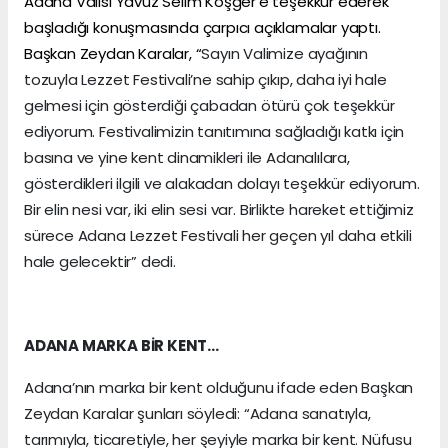
Adana Valisi Yavuz Selim Köşger’e teşekkür ederek
başladığı konuşmasında çarpıcı açıklamalar yaptı.
Başkan Zeydan Karalar, “
Sayın Valimize ayağının
tozuyla Lezzet Festivali’ne sahip çıkıp, daha iyi hale
gelmesi için gösterdiği çabadan ötürü çok teşekkür
ediyorum. Festivalimizin tanıtımına sağladığı katkı için
basına ve yine kent dinamikleri ile Adanalılara,
gösterdikleri ilgili ve alakadan dolayı teşekkür ediyorum.
Bir elin nesi var, iki elin sesi var. Birlikte hareket ettiğimiz
sürece Adana Lezzet Festivali her geçen yıl daha etkili
hale gelecektir” dedi.
ADANA MARKA BİR KENT…
Adana’nın marka bir kent olduğunu ifade eden Başkan
Zeydan Karalar şunları söyledi: “Adana sanatıyla,
tarımıyla, ticaretiyle, her şeyiyle marka bir kent. Nüfusu