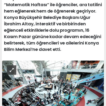
“Matematik Haftası” ile öğrenciler, ara tatilini
hem eğlenerek hem de öğrenerek geçiriyor.
Konya Büyükşehir Belediye Başkanı Uğur
İbrahim Altay, interaktif ve birbirinden
eğlenceli etkinliklerle dolu programın, 16
Kasım Pazar gününe kadar devam edeceğini
belirterek, tüm öğrencileri ve ailelerini Konya
Bilim Merkezi’ne davet etti.