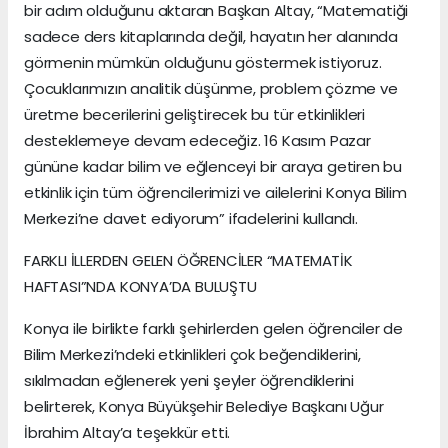
bir adım olduğunu aktaran Başkan Altay, “Matematiği
sadece ders kitaplarında değil, hayatın her alanında
görmenin mümkün olduğunu göstermek istiyoruz.
Çocuklarımızın analitik düşünme, problem çözme ve
üretme becerilerini geliştirecek bu tür etkinlikleri
desteklemeye devam edeceğiz. 16 Kasım Pazar
gününe kadar bilim ve eğlenceyi bir araya getiren bu
etkinlik için tüm öğrencilerimizi ve ailelerini Konya Bilim
Merkezi’ne davet ediyorum” ifadelerini kullandı.
FARKLI İLLERDEN GELEN ÖĞRENCİLER “MATEMATİK
HAFTASI”NDA KONYA’DA BULUŞTU
Konya ile birlikte farklı şehirlerden gelen öğrenciler de
Bilim Merkezi’ndeki etkinlikleri çok beğendiklerini,
sıkılmadan eğlenerek yeni şeyler öğrendiklerini
belirterek, Konya Büyükşehir Belediye Başkanı Uğur
İbrahim Altay’a teşekkür etti.