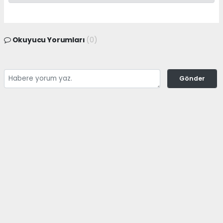
Okuyucu Yorumları
(0)
Gönder
Yorum yazarak Topluluk Kuralları’nı kabul etmiş bulunuyor ve
adanayerelhaber.com sitesine yaptığınız yorumunuzla ilgili doğrudan veya
dolaylı tüm sorumluluğu tek başınıza üstleniyorsunuz. Yazılan tüm
yorumlardan site yönetimi hiçbir şekilde sorumlu tutulamaz.
haber paketi
haber scripti
haber yazılımı
Tüm hakları saklı tutulmaktadır.Copyright 2026©
Haber Yazılımı:
Web Aksiyon ®