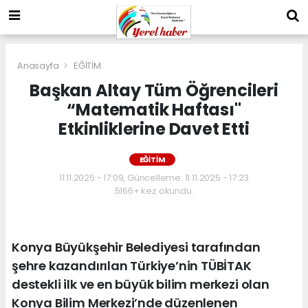
Anasayfa
EĞİTİM
Başkan Altay Tüm Öğrencileri
“Matematik Haftası"
Etkinliklerine Davet Etti
EĞİTİM
11.11.2025 - 17:09, Güncelleme: 11.11.2025 - 17:23
5166+ kez okundu.
Konya Büyükşehir Belediyesi tarafından
şehre kazandırılan Türkiye’nin TÜBİTAK
destekli ilk ve en büyük bilim merkezi olan
Konya Bilim Merkezi’nde düzenlenen