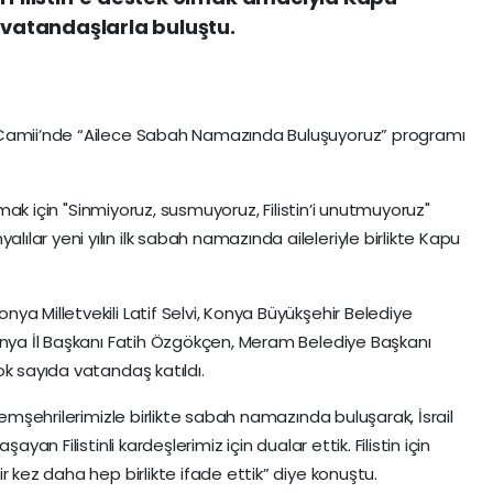
atandaşlarla buluştu.
 Camii’nde “Ailece Sabah Namazında Buluşuyoruz” programı
olmak için "Sinmiyoruz, susmuyoruz, Filistin’i unutmuyoruz"
ar yeni yılın ilk sabah namazında aileleriyle birlikte Kapu
a Milletvekili Latif Selvi, Konya Büyükşehir Belediye
onya İl Başkanı Fatih Özgökçen, Meram Belediye Başkanı
ok sayıda vatandaş katıldı.
hemşehrilerimizle birlikte sabah namazında buluşarak, İsrail
yan Filistinli kardeşlerimiz için dualar ettik. Filistin için
r kez daha hep birlikte ifade ettik” diye konuştu.