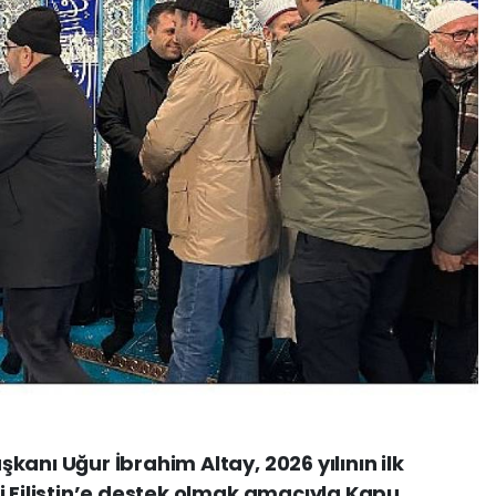
anı Uğur İbrahim Altay, 2026 yılının ilk
i Filistin’e destek olmak amacıyla Kapu