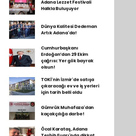
Adana Lezzet Festivali
Halkla Buluşuyor
Dünya Kalitesi Dedeman
Artık Adana'da!
Cumhurbaşkanı
Erdoğan’dan 29 Ekim
çağrısı: Yer gök bayrak
olsun!
TOKİ'nin İzmir'de satışa
çıkaracağı ev ve iş yerleri
için tarih belli oldu
Gümrük Muhafaza'dan
kaçakçılığa darbe!
Öcal Karataş, Adana
Tesbih Fuarı'nda dikkat