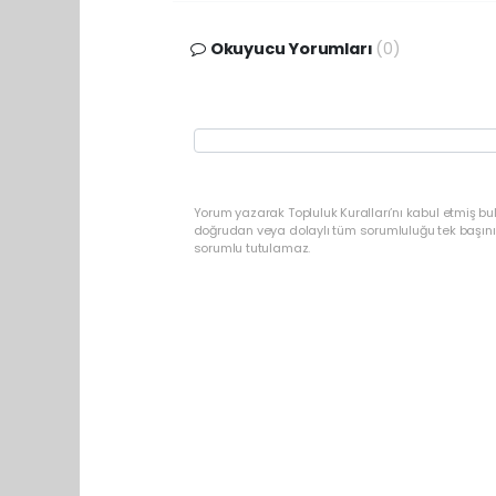
Okuyucu Yorumları
(0)
Yorum yazarak Topluluk Kuralları’nı kabul etmiş b
doğrudan veya dolaylı tüm sorumluluğu tek başınız
sorumlu tutulamaz.