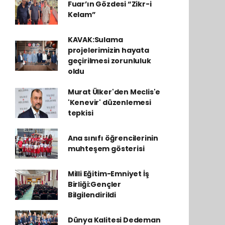
Fuar’ın Gözdesi “Zikr-i
Kelam”
KAVAK:Sulama
projelerimizin hayata
geçirilmesi zorunluluk
oldu
Murat Ülker'den Meclis'e
'Kenevir' düzenlemesi
tepkisi
Ana sınıfı öğrencilerinin
muhteşem gösterisi
Milli Eğitim-Emniyet İş
Birliği:Gençler
Bilgilendirildi
Dünya Kalitesi Dedeman