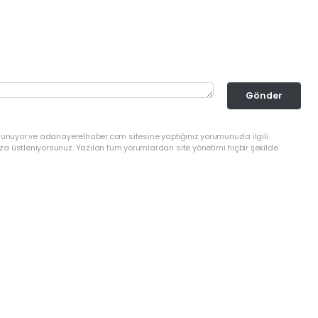
Gönder
ulunuyor ve adanayerelhaber.com sitesine yaptığınız yorumunuzla ilgili
a üstleniyorsunuz. Yazılan tüm yorumlardan site yönetimi hiçbir şekilde