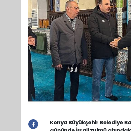
Konya Büyükşehir Belediye Başk
gününde İsrail zulmü altındak