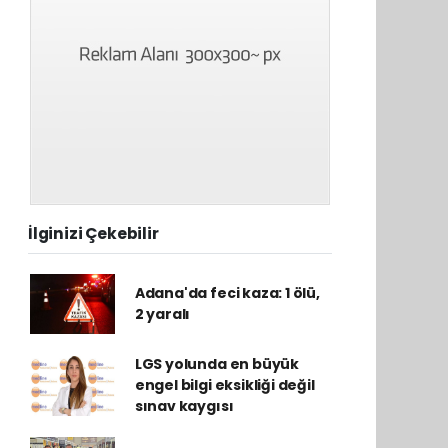
İlginizi Çekebilir
Adana'da feci kaza: 1 ölü,
2 yaralı
LGS yolunda en büyük
engel bilgi eksikliği değil
sınav kaygısı