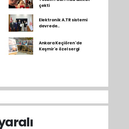
çekti
Elektronik A.TR sistemi
devrede..
Ankara Keçiören'de
Keşmir'e özel sergi
yaralı