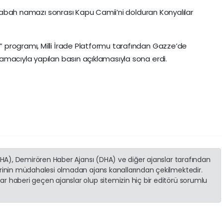
n sabah namazı sonrası Kapu Camii’ni dolduran Konyalılar
programı, Milli İrade Platformu tarafından Gazze’de
amacıyla yapılan basın açıklamasıyla sona erdi.
(İHA), Demirören Haber Ajansı (DHA) ve diğer ajanslar tarafından
erinin müdahalesi olmadan ajans kanallarından çekilmektedir.
r haberi geçen ajanslar olup sitemizin hiç bir editörü sorumlu