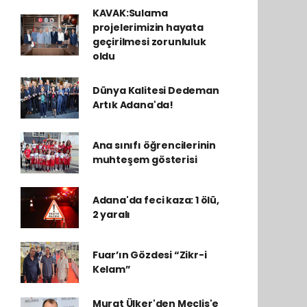
KAVAK:Sulama
projelerimizin hayata
geçirilmesi zorunluluk
oldu
Dünya Kalitesi Dedeman
Artık Adana'da!
Ana sınıfı öğrencilerinin
muhteşem gösterisi
Adana'da feci kaza: 1 ölü,
2 yaralı
Fuar’ın Gözdesi “Zikr-i
Kelam”
Murat Ülker'den Meclis'e