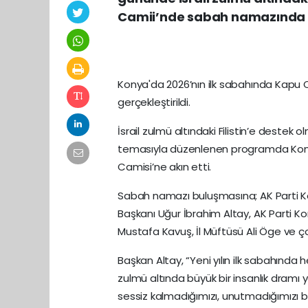
Camii’nde sabah namazında v
Konya'da 2026’nın ilk sabahında Kapu
gerçekleştirildi.
İsrail zulmü altındaki Filistin’e destek 
temasıyla düzenlenen programda Konyalıl
Camisi’ne akın etti.
Sabah namazı buluşmasına; AK Parti Kony
Başkanı Uğur İbrahim Altay, AK Parti K
Mustafa Kavuş, İl Müftüsü Ali Öge ve ç
Başkan Altay, “Yeni yılın ilk sabahında 
zulmü altında büyük bir insanlık dramı yaşa
sessiz kalmadığımızı, unutmadığımızı bi