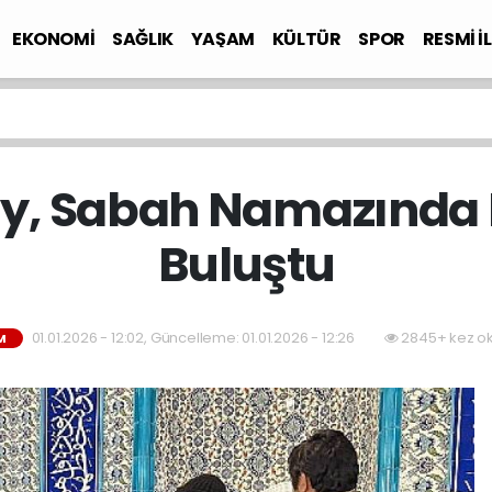
EKONOMİ
SAĞLIK
YAŞAM
KÜLTÜR
SPOR
RESMİ İ
y, Sabah Namazında 
Buluştu
01.01.2026 - 12:02, Güncelleme: 01.01.2026 - 12:26
2845+ kez o
M