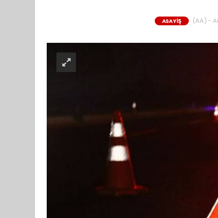
(AA) - An
ASAYİŞ