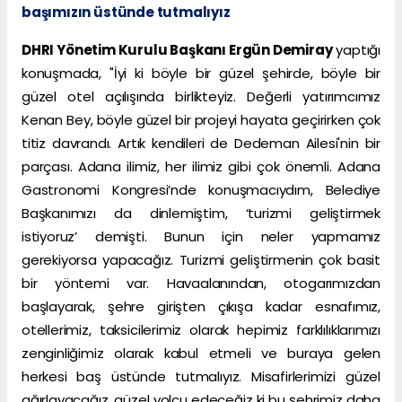
başımızın üstünde tutmalıyız
DHRI Yönetim Kurulu Başkanı Ergün Demiray
yaptığı
konuşmada, "İyi ki böyle bir güzel şehirde, böyle bir
güzel otel açılışında birlikteyiz. Değerli yatırımcımız
Kenan Bey, böyle güzel bir projeyi hayata geçirirken çok
titiz davrandı. Artık kendileri de Dedeman Ailesi'nin bir
parçası. Adana ilimiz, her ilimiz gibi çok önemli. Adana
Gastronomi Kongresi’nde konuşmacıydım, Belediye
Başkanımızı da dinlemiştim, ‘turizmi geliştirmek
istiyoruz’ demişti. Bunun için neler yapmamız
gerekiyorsa yapacağız. Turizmi geliştirmenin çok basit
bir yöntemi var. Havaalanından, otogarımızdan
başlayarak, şehre girişten çıkışa kadar esnafımız,
otellerimiz, taksicilerimiz olarak hepimiz farklılıklarımızı
zenginliğimiz olarak kabul etmeli ve buraya gelen
herkesi baş üstünde tutmalıyız. Misafirlerimizi güzel
ağırlayacağız, güzel yolcu edeceğiz ki bu şehrimiz daha