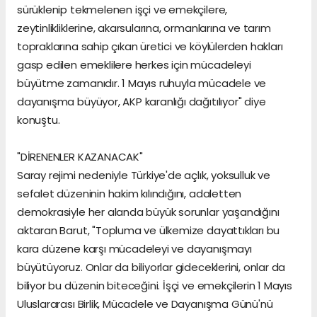
sürüklenip tekmelenen işçi ve emekçilere,
zeytinlikliklerine, akarsularına, ormanlarına ve tarım
topraklarına sahip çıkan üretici ve köylülerden hakları
gasp edilen emeklilere herkes için mücadeleyi
büyütme zamanıdır. 1 Mayıs ruhuyla mücadele ve
dayanışma büyüyor, AKP karanlığı dağıtılıyor" diye
konuştu.
"DİRENENLER KAZANACAK"
Saray rejimi nedeniyle Türkiye'de açlık, yoksulluk ve
sefalet düzeninin hakim kılındığını, adaletten
demokrasiyle her alanda büyük sorunlar yaşandığını
aktaran Barut, "Topluma ve ülkemize dayattıkları bu
kara düzene karşı mücadeleyi ve dayanışmayı
büyütüyoruz. Onlar da biliyorlar gideceklerini, onlar da
biliyor bu düzenin biteceğini. İşçi ve emekçilerin 1 Mayıs
Uluslararası Birlik, Mücadele ve Dayanışma Günü'nü