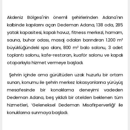
Akdeniz Bölgesi'nin önemli şehirlerinden Adana'nın
kalbinde kapılarını açan Dedeman Adana, 138 oda, 285
yatak kapasitesi, kapalı havuz, fitness merkezi, hamam,
sauna, buhar odası, masaj odaları barındıran 1.200 m²
büyüklüğündeki spa alanı, 800 m² balo salonu, 3 adet
toplantı salonu, kafe-restoran, kuaför salonu ve kapalı
otoparkıyla hizmet vermeye başladı.
Şehrin içinde ama gürültüden uzak huzurlu bir ortam
sunan, konumu ile şehrin merkez lokasyonlarına yürüyüş
mesafesinde bir konaklama deneyimi vadeden
Dedeman Adana, beş yıldızlı bir otelden beklenen tüm
hizmetleri, ‘Geleneksel Dedeman Misafirperverliği’ ile
konuklarına sunmaya başladı.