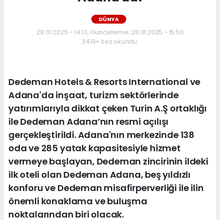
DÜNYA
28.01.2025 - 14:13, Güncelleme: 28.01.2025 - 15:50
3419+ kez okundu.
Dedeman Hotels & Resorts International ve
Adana'da inşaat, turizm sektörlerinde
yatırımlarıyla dikkat çeken Turin A.Ş ortaklığı
ile Dedeman Adana’nın resmi açılışı
gerçekleştirildi. Adana'nın merkezinde 138
oda ve 285 yatak kapasitesiyle hizmet
vermeye başlayan, Dedeman zincirinin ildeki
ilk oteli olan Dedeman Adana, beş yıldızlı
konforu ve Dedeman misafirperverliği ile ilin
önemli konaklama ve buluşma
noktalarından biri olacak.