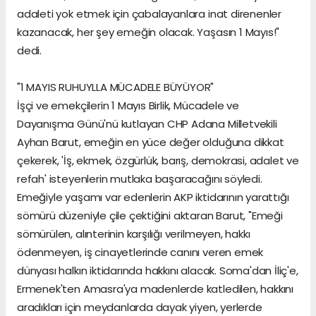
adaleti yok etmek için çabalayanlara inat direnenler
kazanacak, her şey emeğin olacak. Yaşasın 1 Mayıs!"
dedi.
"1 MAYIS RUHUYLLA MÜCADELE BÜYÜYOR"
İşçi ve emekçilerin 1 Mayıs Birlik, Mücadele ve
Dayanışma Günü'nü kutlayan CHP Adana Milletvekili
Ayhan Barut, emeğin en yüce değer olduğuna dikkat
çekerek, 'İş, ekmek, özgürlük, barış, demokrasi, adalet ve
refah' isteyenlerin mutlaka başaracağını söyledi.
Emeğiyle yaşamı var edenlerin AKP iktidarının yarattığı
sömürü düzeniyle çile çektiğini aktaran Barut, "Emeği
sömürülen, alınterinin karşılığı verilmeyen, hakkı
ödenmeyen, iş cinayetlerinde canını veren emek
dünyası halkın iktidarında hakkını alacak. Soma'dan İliç'e,
Ermenek'ten Amasra'ya madenlerde katledilen, hakkını
aradıkları için meydanlarda dayak yiyen, yerlerde