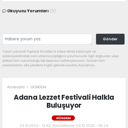
Okuyucu Yorumları
(0)
Gönder
Yorum yazarak Topluluk Kuralları’nı kabul etmiş bulunuyor ve
adanayerelhaber.com sitesine yaptığınız yorumunuzla ilgili doğrudan veya
dolaylı tüm sorumluluğu tek başınıza üstleniyorsunuz. Yazılan tüm
yorumlardan site yönetimi hiçbir şekilde sorumlu tutulamaz.
Anasayfa
GÜNDEM
Adana Lezzet Festivali Halkla
Buluşuyor
GÜNDEM
03.10.2023 - 13:49, Güncelleme: 04.10.2023 - 06:24