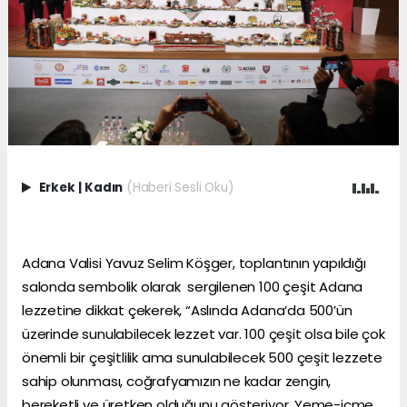
Erkek
|
Kadın
(Haberi Sesli Oku)
Adana Valisi Yavuz Selim Köşger, toplantının yapıldığı
salonda sembolik olarak sergilenen 100 çeşit Adana
lezzetine dikkat çekerek, “Aslında Adana’da 500’ün
üzerinde sunulabilecek lezzet var. 100 çeşit olsa bile çok
önemli bir çeşitlilik ama sunulabilecek 500 çeşit lezzete
sahip olunması, coğrafyamızın ne kadar zengin,
bereketli ve üretken olduğunu gösteriyor. Yeme-içme