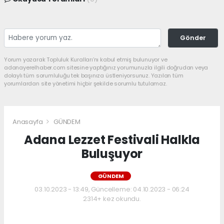
Gönder
Yorum yazarak Topluluk Kuralları’nı kabul etmiş bulunuyor ve
adanayerelhaber.com sitesine yaptığınız yorumunuzla ilgili doğrudan veya
dolaylı tüm sorumluluğu tek başınıza üstleniyorsunuz. Yazılan tüm
yorumlardan site yönetimi hiçbir şekilde sorumlu tutulamaz.
Anasayfa
GÜNDEM
Adana Lezzet Festivali Halkla
Buluşuyor
GÜNDEM
03.10.2023 - 13:49, Güncelleme: 04.10.2023 - 06:24
2314+ kez okundu.