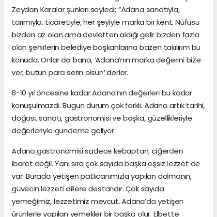
Zeydan Karalar şunları söyledi: “Adana sanatıyla,
tarımıyla, ticaretiyle, her şeyiyle marka bir kent. Nüfusu
bizden az olan ama devletten aldığı gelir bizden fazla
olan şehirlerin belediye başkanlarına bazen takılırım bu
konuda. Onlar da bana, ‘Adana’nın marka değerini bize
ver, bütün para serin olsun’ derler.
8-10 yıl öncesine kadar Adana’nın değerleri bu kadar
konuşulmazdı. Bugün durum çok farklı. Adana artık tarihi,
doğası, sanatı, gastronomisi ve başka, güzellikleriyle
değerleriyle gündeme geliyor.
Adana gastronomisi sadece kebaptan, ciğerden
ibaret değil. Yanı sıra çok sayıda başka eşsiz lezzet de
var. Burada yetişen patlıcanımızla yapılan dolmanın,
güvecin lezzeti dillere destandır. Çok sayıda
yemeğimiz, lezzetimiz mevcut. Adana’da yetişen
ürünlerle yapılan yemekler bir başka olur. Elbette