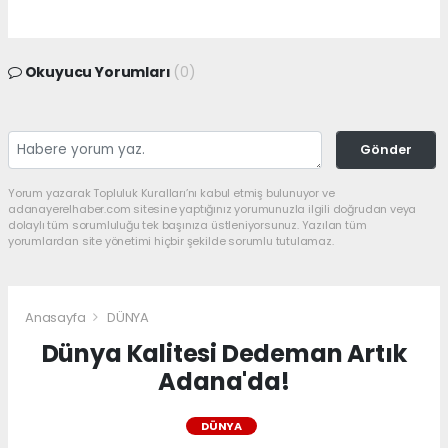
Okuyucu Yorumları
(0)
Gönder
Yorum yazarak Topluluk Kuralları’nı kabul etmiş bulunuyor ve
adanayerelhaber.com sitesine yaptığınız yorumunuzla ilgili doğrudan veya
dolaylı tüm sorumluluğu tek başınıza üstleniyorsunuz. Yazılan tüm
yorumlardan site yönetimi hiçbir şekilde sorumlu tutulamaz.
Anasayfa
DÜNYA
Dünya Kalitesi Dedeman Artık
Adana'da!
DÜNYA