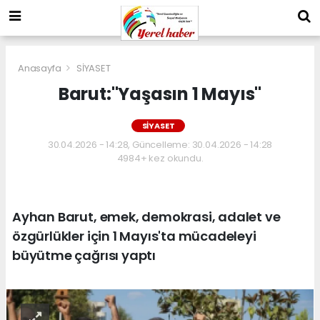
Anasayfa
SİYASET
Barut:"Yaşasın 1 Mayıs"
SİYASET
30.04.2026 - 14:28, Güncelleme: 30.04.2026 - 14:28
4984+ kez okundu.
Ayhan Barut, emek, demokrasi, adalet ve
özgürlükler için 1 Mayıs'ta mücadeleyi
büyütme çağrısı yaptı