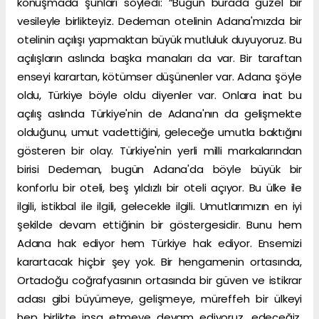
konuşmada şunları söyledi: “Bugün burada güzel bir
vesileyle birlikteyiz. Dedeman otelinin Adana'mızda bir
otelinin açılışı yapmaktan büyük mutluluk duyuyoruz. Bu
açılışların aslında başka manaları da var. Bir taraftan
enseyi karartan, kötümser düşünenler var. Adana şöyle
oldu, Türkiye böyle oldu diyenler var. Onlara inat bu
açılış aslında Türkiye'nin de Adana'nın da gelişmekte
olduğunu, umut vadettiğini, geleceğe umutla baktığını
gösteren bir olay. Türkiye'nin yerli milli markalarından
birisi Dedeman, bugün Adana'da böyle büyük bir
konforlu bir oteli, beş yıldızlı bir oteli açıyor. Bu ülke ile
ilgili, istikbal ile ilgili, gelecekle ilgili. Umutlarımızın en iyi
şekilde devam ettiğinin bir göstergesidir. Bunu hem
Adana hak ediyor hem Türkiye hak ediyor. Ensemizi
karartacak hiçbir şey yok. Bir hengamenin ortasında,
Ortadoğu coğrafyasının ortasında bir güven ve istikrar
adası gibi büyümeye, gelişmeye, müreffeh bir ülkeyi
hep birlikte inşa etmeye devam ediyoruz, edeceğiz.