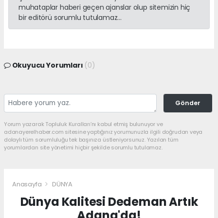
muhataplar haberi geçen ajanslar olup sitemizin hiç
bir editörü sorumlu tutulamaz...
Okuyucu Yorumları
(0)
Gönder
Yorum yazarak Topluluk Kuralları’nı kabul etmiş bulunuyor ve
adanayerelhaber.com sitesine yaptığınız yorumunuzla ilgili doğrudan veya
dolaylı tüm sorumluluğu tek başınıza üstleniyorsunuz. Yazılan tüm
yorumlardan site yönetimi hiçbir şekilde sorumlu tutulamaz.
Anasayfa
DÜNYA
Dünya Kalitesi Dedeman Artık
Adana'da!