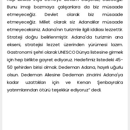
Bunu imajı bozmaya çalışanlara da biz müsaade
etmeyeceğiz. Devlet olarak biz müsaade
etmeyeceğiz. Millet olarak siz Adanalılar müsaade
etmeyeceksiniz. Adana'nın turizmle ilgili iddiası lezzettir.
Strateji doğru belirlenmiştir. Adana'da turizmin ana
ekseni, stratejisi lezzet üzerinden yürümesi lazım.
Gastronomi şehri olarak UNESCO Dünya listesine girmek
için hep birlikte gayret ediyoruz. Hedefimiz listedeki 45-
50 şehirden birisi olmak. Dedeman Adana, hayırlı uğurlu
olsun. Dedeman Ailesine Dedeman zincirini Adana'ya
kadar uzattıkları için ve Kenan Şenbayrak’a
yatırımlarından ötürü teşekkür ediyoruz” dedi.