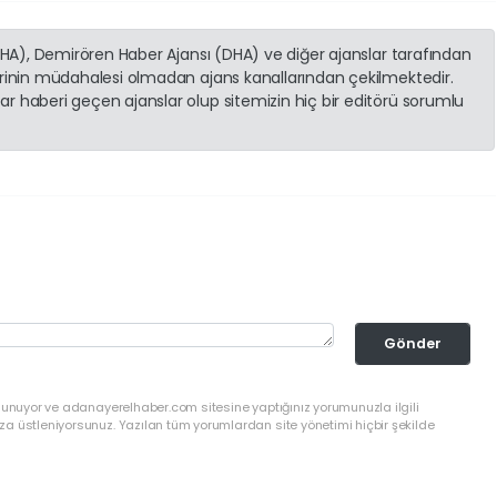
(İHA), Demirören Haber Ajansı (DHA) ve diğer ajanslar tarafından
erinin müdahalesi olmadan ajans kanallarından çekilmektedir.
r haberi geçen ajanslar olup sitemizin hiç bir editörü sorumlu
Gönder
ulunuyor ve adanayerelhaber.com sitesine yaptığınız yorumunuzla ilgili
a üstleniyorsunuz. Yazılan tüm yorumlardan site yönetimi hiçbir şekilde