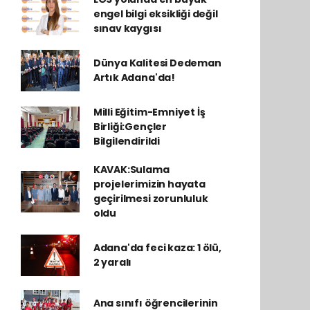
engel bilgi eksikliği değil
sınav kaygısı
Dünya Kalitesi Dedeman
Artık Adana'da!
Milli Eğitim-Emniyet İş
Birliği:Gençler
Bilgilendirildi
KAVAK:Sulama
projelerimizin hayata
geçirilmesi zorunluluk
oldu
Adana'da feci kaza: 1 ölü,
2 yaralı
Ana sınıfı öğrencilerinin