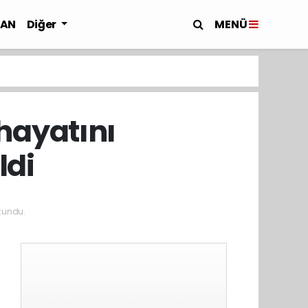
MENÜ
LAN
Diğer
hayatını
ldi
kundu.