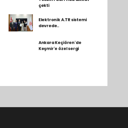
çekti
Elektronik A.TR sistemi
devrede..
Ankara Keçiören'de
Keşmir'e özel sergi