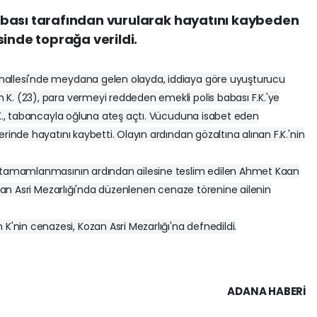
bası tarafından vurularak hayatını kaybeden
sinde toprağa verildi.
hallesi'nde meydana gelen olayda, iddiaya göre uyuşturucu
K. (23), para vermeyi reddeden emekli polis babası F.K.'ye
F.K., tabancayla oğluna ateş açtı. Vücuduna isabet eden
rinde hayatını kaybetti. Olayın ardından gözaltına alınan F.K.'nin
n tamamlanmasının ardından ailesine teslim edilen Ahmet Kaan
Kozan Asri Mezarlığı'nda düzenlenen cenaze törenine ailenin
.
nin cenazesi, Kozan Asri Mezarlığı'na defnedildi.
ADANA HABERİ