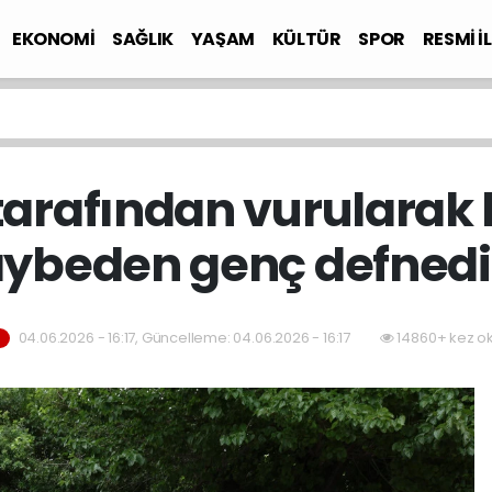
EKONOMİ
SAĞLIK
YAŞAM
KÜLTÜR
SPOR
RESMİ İ
tarafından vurularak 
ybeden genç defnedi
04.06.2026 - 16:17, Güncelleme: 04.06.2026 - 16:17
14860+ kez o