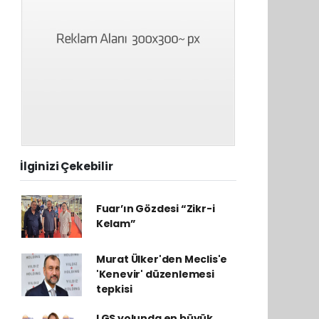
İlginizi Çekebilir
Fuar’ın Gözdesi “Zikr-i
Kelam”
Murat Ülker'den Meclis'e
'Kenevir' düzenlemesi
tepkisi
LGS yolunda en büyük