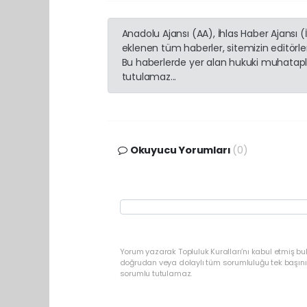
Anadolu Ajansı (AA), İhlas Haber Ajansı 
eklenen tüm haberler, sitemizin editörl
Bu haberlerde yer alan hukuki muhatapla
tutulamaz...
Okuyucu Yorumları
(0)
Yorum yazarak Topluluk Kuralları’nı kabul etmiş b
doğrudan veya dolaylı tüm sorumluluğu tek başınız
sorumlu tutulamaz.