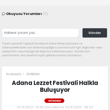
Okuyucu Yorumları
(0)
Gönder
Yorum yazarak Topluluk Kuralları’nı kabul etmiş bulunuyor ve
adanayerelhaber.com sitesine yaptığınız yorumunuzla ilgili doğrudan veya
dolaylı tüm sorumluluğu tek başınıza üstleniyorsunuz. Yazılan tüm
yorumlardan site yönetimi hiçbir şekilde sorumlu tutulamaz.
Anasayfa
GÜNDEM
Adana Lezzet Festivali Halkla
Buluşuyor
GÜNDEM
03.10.2023 - 13:49, Güncelleme: 04.10.2023 - 06:24