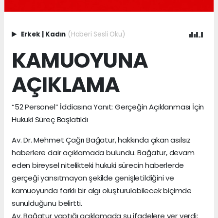
Erkek
|
Kadın
(Haberi Sesli Oku)
KAMUOYUNA
AÇIKLAMA
“52 Personel” İddiasına Yanıt: Gerçeğin Açıklanması İçin
Hukuki Süreç Başlatıldı
Av. Dr. Mehmet Çağrı Bağatur, hakkında çıkan asılsız
haberlere dair açıklamada bulundu. Bağatur, devam
eden bireysel nitelikteki hukuki sürecin haberlerde
gerçeği yansıtmayan şekilde genişletildiğini ve
kamuoyunda farklı bir algı oluşturulabilecek biçimde
sunulduğunu belirtti.
Av. Bağatur yaptığı açıklamada şu ifadelere yer verdi;