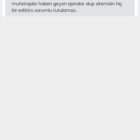
muhataplar haberi geçen ajanslar olup sitemizin hiç
bir editörü sorumlu tutulamaz...
Okuyucu Yorumları
(0)
Gönder
Yorum yazarak Topluluk Kuralları’nı kabul etmiş bulunuyor ve
adanayerelhaber.com sitesine yaptığınız yorumunuzla ilgili doğrudan veya
dolaylı tüm sorumluluğu tek başınıza üstleniyorsunuz. Yazılan tüm
yorumlardan site yönetimi hiçbir şekilde sorumlu tutulamaz.
haber paketi
haber scripti
haber yazılımı
Tüm hakları saklı tutulmaktadır.Copyright 2026©