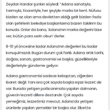
Zeydan Karalar şunları söyledi: “Adana sanatıyla,
tarımıyla, ticaretiyle, her şeyiyle marka bir kent. Nüfusu
bizden az olan ama devletten aldığı gelir bizden fazla
olan şehirlerin belediye başkanlarına bazen takılırım bu
konuda. Onlar da bana, ‘Adana’nın marka değerini bize
ver, bütün para serin olsun’ derler.
8-10 yıl öncesine kadar Adana’nın değerleri bu kadar
konuşulmazdı. Bugün durum çok farklı. Adana artık tarihi,
doğası, sanatı, gastronomisi ve başka, güzellikleriyle
değerleriyle gündeme geliyor.
Adana gastronomisi sadece kebaptan, ciğerden
ibaret değil. Yanı sıra çok sayıda başka eşsiz lezzet de
var. Burada yetişen patlıcanımızla yapılan dolmanın,
güvecin lezzeti dillere destandır. Çok sayıda
yemeğimiz, lezzetimiz mevcut. Adana’da yetişen
ürünlerle yapılan yemekler bir başka olur. Elbette