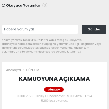
Okuyucu Yorumları
(0)
Gönder
Yorum yazarak Topluluk Kuralları’nı kabul etmiş bulunuyor ve
adanayerelhaber.com sitesine yaptığınız yorumunuzla ilgili doğrudan veya
dolaylı tüm sorumluluğu tek başınıza üstleniyorsunuz. Yazılan tüm
yorumlardan site yönetimi hiçbir şekilde sorumlu tutulamaz.
Anasayfa
GÜNDEM
KAMUOYUNA AÇIKLAMA
GÜNDEM
09.08.2026 - 10:06, Güncelleme: 09.08.2026 - 17:24
5289 kez okundu.