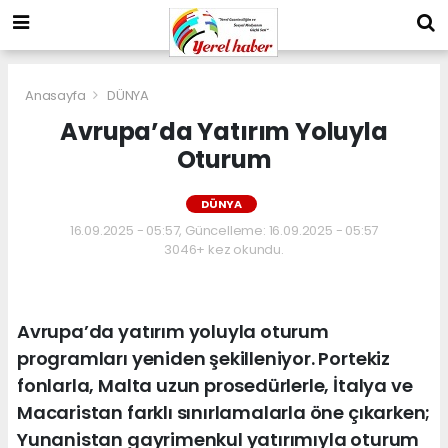
Anasayfa
DÜNYA
Avrupa’da Yatırım Yoluyla
Oturum
DÜNYA
16.09.2025 - 05:57, Güncelleme: 16.09.2025 - 05:57
3046+ kez okundu.
Avrupa’da yatırım yoluyla oturum
programları yeniden şekilleniyor. Portekiz
fonlarla, Malta uzun prosedürlerle, İtalya ve
Macaristan farklı sınırlamalarla öne çıkarken;
Yunanistan gayrimenkul yatırımıyla oturum