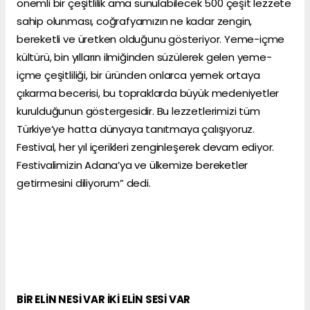
önemli bir çeşitlilik ama sunulabilecek 500 çeşit lezzete
sahip olunması, coğrafyamızın ne kadar zengin,
bereketli ve üretken olduğunu gösteriyor. Yeme-içme
kültürü, bin yılların ilmiğinden süzülerek gelen yeme-
içme çeşitliliği, bir üründen onlarca yemek ortaya
çıkarma becerisi, bu topraklarda büyük medeniyetler
kurulduğunun göstergesidir. Bu lezzetlerimizi tüm
Türkiye’ye hatta dünyaya tanıtmaya çalışıyoruz.
Festival, her yıl içerikleri zenginleşerek devam ediyor.
Festivalimizin Adana’ya ve ülkemize bereketler
getirmesini diliyorum” dedi.
BİR ELİN NESİ VAR İKİ ELİN SESİ VAR