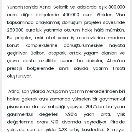
Yunanistan’da Atina, Selanik ve adalarda eşik 800.000
euro, diğer bölgelerde 400.000 euro. Golden Visa
kapsamında onaylanmış dönüşüm projeleri sayesinde
250.000 euro’luk yatırımla oturum hakkı hâlâ mümkün.
Bu projeler, eski otel veya iş merkezlerinin modern
konut komplekslerine dönüştürülmesiyle hayata
geçiriliyor. Balkon, otopark, ortak yaşam alanları ve
çevre dostu özellikler sunan bu daireler, Atina’nın
prestijli bölgelerinde sınırlı sayıda yatırım fırsatı
oluşturuyor.
Atina, son yıllarda Avrupa’nın yatırım merkezlerinden biri
haline gelerek aynı zamanda yükselen bir gayrimenkul
piyasasına da ev sahipliği yapıyor. 2017’den bu yana
gayrimenkul değerleri %90’a yakın arttı, yıllık
değerlenme oranı %10 civarında seyrediyor. Pire’de
yalnızca son bir yılda %28 artış kaydedildi. 8 milyar