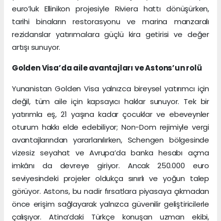
euro’luk Ellinikon projesiyle Riviera hattı dönüşürken,
tarihi binaların restorasyonu ve marina manzaralı
rezidanslar yatırımcılara güçlü kira getirisi ve değer
artışı sunuyor.
Golden Visa’da aile avantajları ve Astons’un rolü
Yunanistan Golden Visa yalnızca bireysel yatırımcı için
değil, tüm aile için kapsayıcı haklar sunuyor. Tek bir
yatırımla eş, 21 yaşına kadar çocuklar ve ebeveynler
oturum hakkı elde edebiliyor; Non-Dom rejimiyle vergi
avantajlarından yararlanılırken, Schengen bölgesinde
vizesiz seyahat ve Avrupa’da banka hesabı açma
imkânı da devreye giriyor. Ancak 250.000 euro
seviyesindeki projeler oldukça sınırlı ve yoğun talep
görüyor. Astons, bu nadir fırsatlara piyasaya çıkmadan
önce erişim sağlayarak yalnızca güvenilir geliştiricilerle
çalışıyor. Atina’daki Türkçe konuşan uzman ekibi,