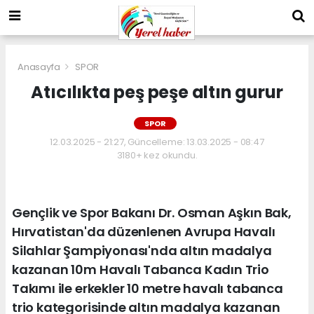
Anasayfa
SPOR
Atıcılıkta peş peşe altın gurur
SPOR
12.03.2025 - 21:27, Güncelleme: 13.03.2025 - 08:47
3180+ kez okundu.
Gençlik ve Spor Bakanı Dr. Osman Aşkın Bak,
Hırvatistan'da düzenlenen Avrupa Havalı
Silahlar Şampiyonası'nda altın madalya
kazanan 10m Havalı Tabanca Kadın Trio
Takımı ile erkekler 10 metre havalı tabanca
trio kategorisinde altın madalya kazanan