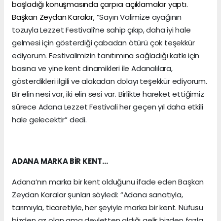
başladığı konuşmasında çarpıcı açıklamalar yaptı.
Başkan Zeydan Karalar, “
Sayın Valimize ayağının
tozuyla Lezzet Festivali’ne sahip çıkıp, daha iyi hale
gelmesi için gösterdiği çabadan ötürü çok teşekkür
ediyorum. Festivalimizin tanıtımına sağladığı katkı için
basına ve yine kent dinamikleri ile Adanalılara,
gösterdikleri ilgili ve alakadan dolayı teşekkür ediyorum.
Bir elin nesi var, iki elin sesi var. Birlikte hareket ettiğimiz
sürece Adana Lezzet Festivali her geçen yıl daha etkili
hale gelecektir” dedi.
ADANA MARKA BİR KENT…
Adana’nın marka bir kent olduğunu ifade eden Başkan
Zeydan Karalar şunları söyledi: “Adana sanatıyla,
tarımıyla, ticaretiyle, her şeyiyle marka bir kent. Nüfusu
bizden az olan ama devletten aldığı gelir bizden fazla