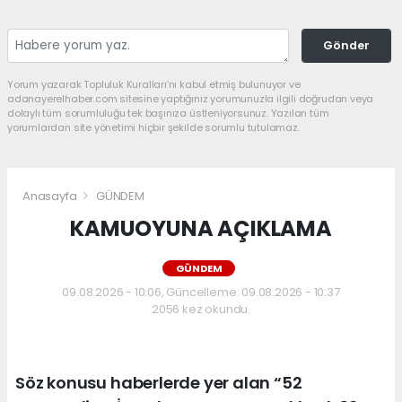
Gönder
Yorum yazarak Topluluk Kuralları’nı kabul etmiş bulunuyor ve
adanayerelhaber.com sitesine yaptığınız yorumunuzla ilgili doğrudan veya
dolaylı tüm sorumluluğu tek başınıza üstleniyorsunuz. Yazılan tüm
yorumlardan site yönetimi hiçbir şekilde sorumlu tutulamaz.
Anasayfa
GÜNDEM
KAMUOYUNA AÇIKLAMA
GÜNDEM
09.08.2026 - 10:06, Güncelleme: 09.08.2026 - 10:37
2056 kez okundu.
Söz konusu haberlerde yer alan “52