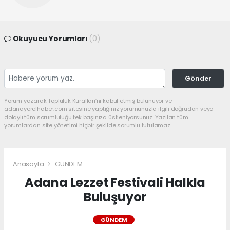
Okuyucu Yorumları
(0)
Gönder
Yorum yazarak Topluluk Kuralları’nı kabul etmiş bulunuyor ve
adanayerelhaber.com sitesine yaptığınız yorumunuzla ilgili doğrudan veya
dolaylı tüm sorumluluğu tek başınıza üstleniyorsunuz. Yazılan tüm
yorumlardan site yönetimi hiçbir şekilde sorumlu tutulamaz.
Anasayfa
GÜNDEM
Adana Lezzet Festivali Halkla
Buluşuyor
GÜNDEM