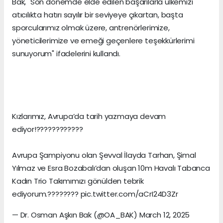
Bak, "Son dönemde elde edilen başarılarla ülkemizi
atıcılıkta hatırı sayılır bir seviyeye çıkartan, başta
sporcularımız olmak üzere, antrenörlerimize,
yöneticilerimize ve emeği geçenlere teşekkürlerimi
sunuyorum" ifadelerini kullandı.
Kızlarımız, Avrupa’da tarih yazmaya devam
ediyor!????????????
Avrupa Şampiyonu olan Şevval İlayda Tarhan, Şimal
Yılmaz ve Esra Bozabalı’dan oluşan 10m Havalı Tabanca
Kadın Trio Takımımızı gönülden tebrik
ediyorum.???????? pic.twitter.com/aCrI24D3Zr
— Dr. Osman Aşkın Bak (@OA_BAK) March 12, 2025