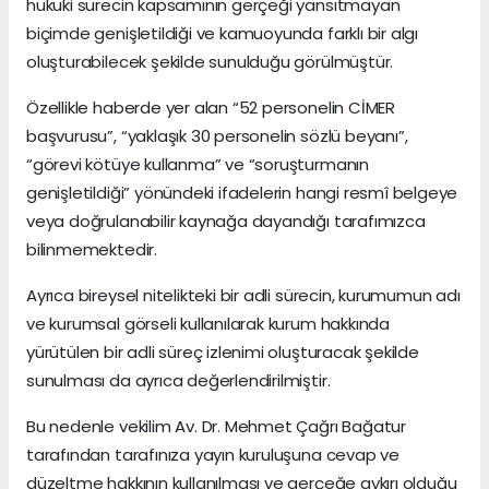
hukuki sürecin kapsamının gerçeği yansıtmayan
biçimde genişletildiği ve kamuoyunda farklı bir algı
oluşturabilecek şekilde sunulduğu görülmüştür.
Özellikle haberde yer alan “52 personelin CİMER
başvurusu”, “yaklaşık 30 personelin sözlü beyanı”,
“görevi kötüye kullanma” ve “soruşturmanın
genişletildiği” yönündeki ifadelerin hangi resmî belgeye
veya doğrulanabilir kaynağa dayandığı tarafımızca
bilinmemektedir.
Ayrıca bireysel nitelikteki bir adli sürecin, kurumumun adı
ve kurumsal görseli kullanılarak kurum hakkında
yürütülen bir adli süreç izlenimi oluşturacak şekilde
sunulması da ayrıca değerlendirilmiştir.
Bu nedenle vekilim Av. Dr. Mehmet Çağrı Bağatur
tarafından tarafınıza yayın kuruluşuna cevap ve
düzeltme hakkının kullanılması ve gerçeğe aykırı olduğu