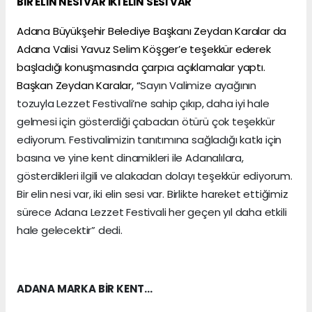
BİR ELİN NESİ VAR İKİ ELİN SESİ VAR
Adana Büyükşehir Belediye Başkanı Zeydan Karalar da
Adana Valisi Yavuz Selim Köşger’e teşekkür ederek
başladığı konuşmasında çarpıcı açıklamalar yaptı.
Başkan Zeydan Karalar, “
Sayın Valimize ayağının
tozuyla Lezzet Festivali’ne sahip çıkıp, daha iyi hale
gelmesi için gösterdiği çabadan ötürü çok teşekkür
ediyorum. Festivalimizin tanıtımına sağladığı katkı için
basına ve yine kent dinamikleri ile Adanalılara,
gösterdikleri ilgili ve alakadan dolayı teşekkür ediyorum.
Bir elin nesi var, iki elin sesi var. Birlikte hareket ettiğimiz
sürece Adana Lezzet Festivali her geçen yıl daha etkili
hale gelecektir” dedi.
ADANA MARKA BİR KENT…