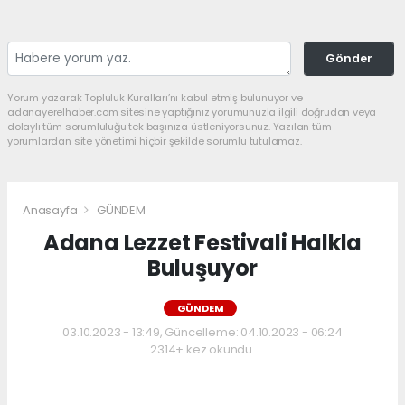
Gönder
Yorum yazarak Topluluk Kuralları’nı kabul etmiş bulunuyor ve
adanayerelhaber.com sitesine yaptığınız yorumunuzla ilgili doğrudan veya
dolaylı tüm sorumluluğu tek başınıza üstleniyorsunuz. Yazılan tüm
yorumlardan site yönetimi hiçbir şekilde sorumlu tutulamaz.
Anasayfa
GÜNDEM
Adana Lezzet Festivali Halkla
Buluşuyor
GÜNDEM
03.10.2023 - 13:49, Güncelleme: 04.10.2023 - 06:24
2314+ kez okundu.