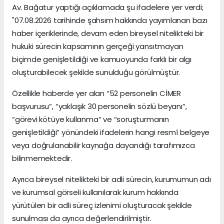
Av. Bağatur yaptığı açıklamada şu ifadelere yer verdi;
"07.08.2026 tarihinde şahsım hakkında yayımlanan bazı
haber içeriklerinde, devam eden bireysel nitelikteki bir
hukuki sürecin kapsamının gerçeği yansıtmayan
biçimde genişletildiği ve kamuoyunda farklı bir algı
oluşturabilecek şekilde sunulduğu görülmüştür.
Özellikle haberde yer alan “52 personelin CİMER
başvurusu”, “yaklaşık 30 personelin sözlü beyanı”,
“görevi kötüye kullanma” ve “soruşturmanın
genişletildiği” yönündeki ifadelerin hangi resmî belgeye
veya doğrulanabilir kaynağa dayandığı tarafımızca
bilinmemektedir.
Ayrıca bireysel nitelikteki bir adli sürecin, kurumumun adı
ve kurumsal görseli kullanılarak kurum hakkında
yürütülen bir adli süreç izlenimi oluşturacak şekilde
sunulması da ayrıca değerlendirilmiştir.