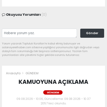
Okuyucu Yorumları
(0)
Gönder
Yorum yazarak Topluluk Kuralları’nı kabul etmiş bulunuyor ve
adanayerelhaber.com sitesine yaptığınız yorumunuzla ilgili doğrudan veya
dolaylı tüm sorumluluğu tek başınıza üstleniyorsunuz. Yazılan tüm
yorumlardan site yönetimi hiçbir şekilde sorumlu tutulamaz.
Anasayfa
GÜNDEM
KAMUOYUNA AÇIKLAMA
GÜNDEM
09.08.2026 - 10:06, Güncelleme: 09.08.2026 - 10:37
2057 kez okundu.